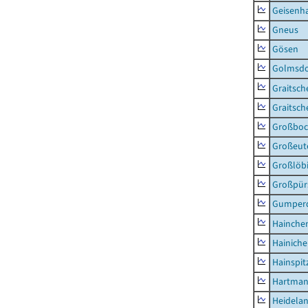
Geisenh
Gneus
Gösen
Golmsdo
Graitsch
Graitsch
Großboc
Großeut
Großlöb
Großpür
Gumper
Hainche
Hainich
Hainspit
Hartman
Heidela