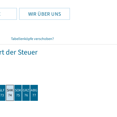
E
WIR ÜBER UNS
Tabellenköpfe verschoben?
t der Steuer
SLF
SHK
SOK
GRZ
ABG
73
74
75
76
77