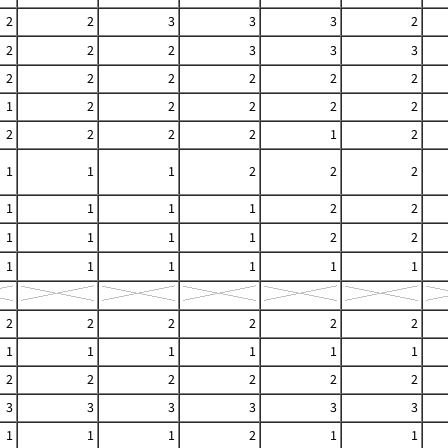
2
2
3
3
3
2
2
2
2
3
3
3
2
2
2
2
2
2
1
2
2
2
2
2
2
2
2
2
1
2
1
1
1
2
2
2
1
1
1
1
2
2
1
1
1
1
2
2
1
1
1
1
1
1
2
2
2
2
2
2
1
1
1
1
1
1
2
2
2
2
2
2
3
3
3
3
3
3
1
1
1
2
1
1