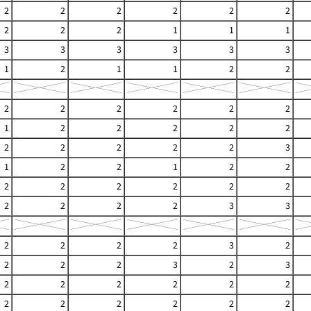
2
2
2
2
2
2
2
2
2
1
1
1
3
3
3
3
3
3
1
2
1
1
2
2
2
2
2
2
2
2
1
2
2
2
2
2
2
2
2
2
2
3
1
2
2
1
2
2
2
2
2
2
2
2
2
2
2
2
3
3
2
2
2
2
3
2
2
2
2
3
2
3
2
2
2
2
2
2
2
2
2
2
2
2