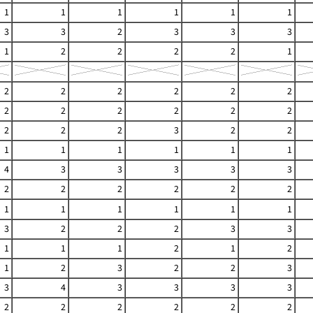
1
1
1
1
1
1
3
3
2
3
3
3
1
2
2
2
2
1
2
2
2
2
2
2
2
2
2
2
2
2
2
2
2
3
2
2
1
1
1
1
1
1
4
3
3
3
3
3
2
2
2
2
2
2
1
1
1
1
1
1
3
2
2
2
3
3
1
1
1
2
1
2
1
2
3
2
2
3
3
4
3
3
3
3
2
2
2
2
2
2