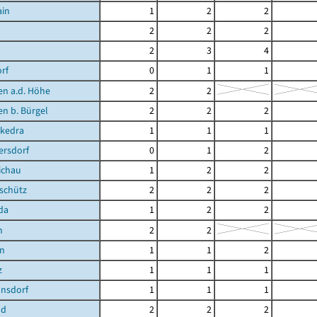
ain
1
2
2
2
2
2
2
3
4
rf
0
1
1
en a.d. Höhe
2
2
en b. Bürgel
2
2
2
kedra
1
1
1
ersdorf
0
1
2
ichau
1
2
2
schütz
2
2
2
da
1
2
2
n
2
2
en
1
1
2
z
1
1
1
nsdorf
1
1
1
nd
2
2
2