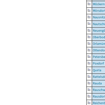
Möckern
Mörsdor
Nausnitz
Nautsch
Neueng
Oberbod
Orlamün
Ottendo
Petersbe
Poxdorf
Quirla
Rattelsd
Rauda
Rauschw
Rausdor
Reichen