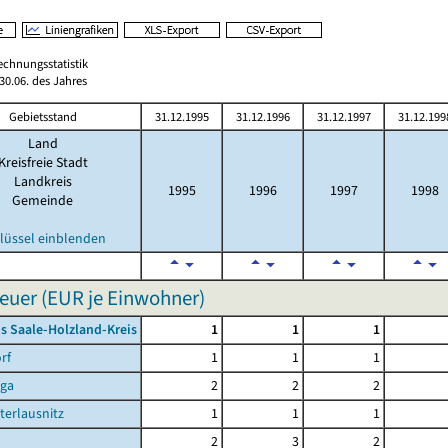
echnungsstatistik
0.06. des Jahres
Gebietsstand
31.12.1995
31.12.1996
31.12.1997
31.12.199
Land
Kreisfreie Stadt
Landkreis
1995
1996
1997
1998
Gemeinde
lüssel einblenden
uer (EUR je Einwohner)
s Saale-Holzland-Kreis
1
1
1
rf
1
1
1
rga
2
2
2
terlausnitz
1
1
1
2
3
2