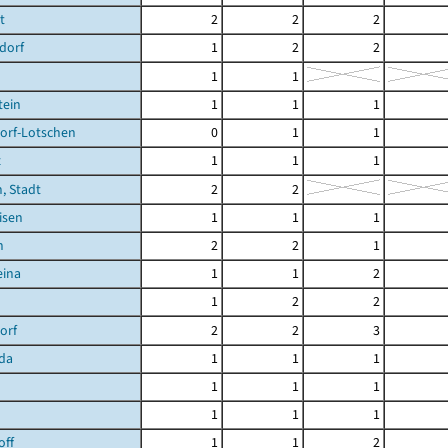
t
2
2
2
dorf
1
2
2
1
1
tein
1
1
1
orf-Lotschen
0
1
1
z
1
1
1
, Stadt
2
2
isen
1
1
1
n
2
2
1
eina
1
1
2
1
2
2
orf
2
2
3
da
1
1
1
1
1
1
1
1
1
off
1
1
2