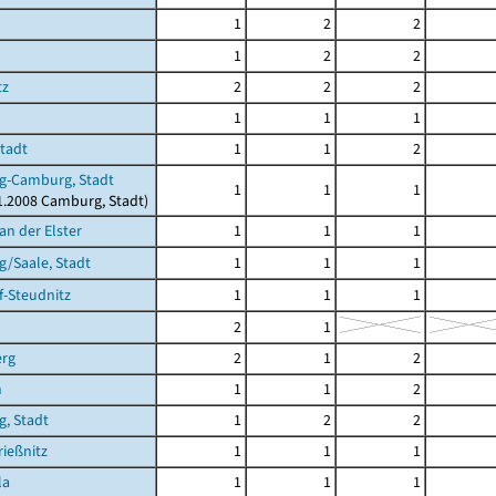
1
2
2
1
2
2
tz
2
2
2
1
1
1
Stadt
1
1
2
g-Camburg, Stadt
1
1
1
11.2008 Camburg, Stadt)
an der Elster
1
1
1
/Saale, Stadt
1
1
1
-Steudnitz
1
1
1
2
1
erg
2
1
2
n
1
1
2
g, Stadt
1
2
2
ießnitz
1
1
1
la
1
1
1