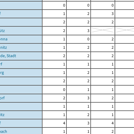
0
0
0
f
1
2
3
2
2
2
ütz
2
3
önna
1
0
2
nitz
1
2
2
de, Stadt
2
2
2
rf
1
1
1
rg
1
2
1
2
2
2
0
1
1
orf
2
3
2
1
1
1
itz
1
2
1
f
4
3
4
bach
1
1
2