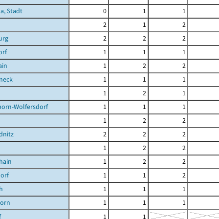
a, Stadt
0
1
1
2
1
2
urg
2
2
2
orf
1
1
1
ain
1
2
2
neck
1
1
1
1
2
1
born-Wolfersdorf
1
1
1
1
2
2
dnitz
2
2
2
1
2
2
hain
1
2
2
orf
1
1
2
h
1
1
1
orn
1
1
1
f
1
1