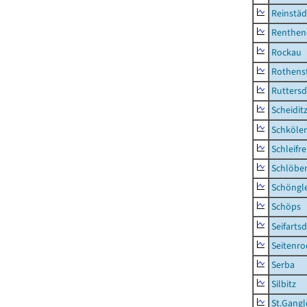
Reinstäd
Renthen
Rockau
Rothens
Ruttersd
Scheidit
Schkölen
Schleifre
Schlöbe
Schöngl
Schöps
Seifartsd
Seitenro
Serba
Silbitz
St.Gangl