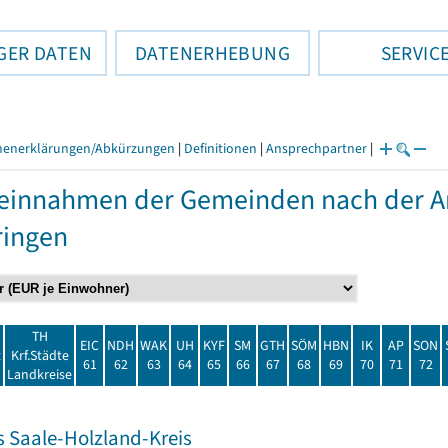
GER DATEN
DATENERHEBUNG
SERVIC
henerklärungen/Abkürzungen
|
Definitionen
|
Ansprechpartner
|
einnahmen der Gemeinden nach der Ar
ringen
TH
EIC
NDH
WAK
UH
KYF
SM
GTH
SÖM
HBN
IK
AP
SON
t
Krf.Städte
61
62
63
64
65
66
67
68
69
70
71
72
Landkreise
s Saale-Holzland-Kreis