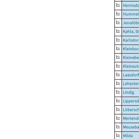
Hermsdor
Hummel
Jenalöbn
Kahla, S
Karlsdor
Kleinbo
Kleinebe
Kleineut
Laasdorf
Leheste
Lindig
Lippers
Löbersc
Mertend
Meuseb
Milda