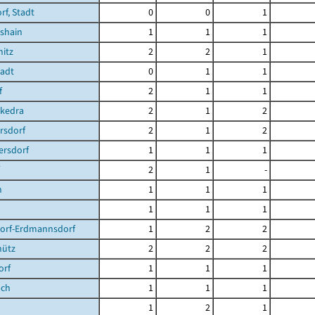
f, Stadt
0
0
1
shain
1
1
1
itz
2
2
1
tadt
0
1
1
f
2
1
1
ckedra
2
1
2
rsdorf
2
1
2
ersdorf
1
1
1
2
1
-
n
1
1
1
1
1
1
dorf-Erdmannsdorf
1
2
2
hütz
2
2
2
orf
1
1
1
ach
1
1
1
1
2
1