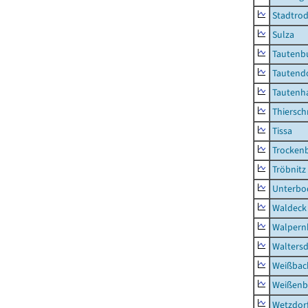
Stadtrod
Sulza
Tautenb
Tautend
Tautenh
Thiersch
Tissa
Trocken
Tröbnitz
Unterbo
Waldeck
Walpern
Waltersd
Weißbac
Weißenb
Wetzdor