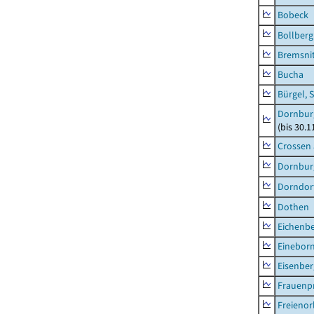
Bobeck
Bollberg
Bremsni
Bucha
Bürgel, 
Dornbur
(bis 30.
Crossen 
Dornburg
Dorndorf
Dothen
Eichenb
Einebor
Eisenber
Frauenpr
Freienor