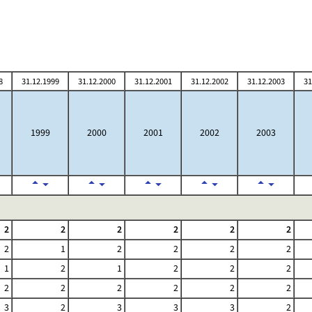
8
31.12.1999
31.12.2000
31.12.2001
31.12.2002
31.12.2003
31
1999
2000
2001
2002
2003
2
2
2
2
2
2
2
1
2
2
2
2
1
2
1
2
2
2
2
2
2
2
2
2
3
2
3
3
3
2