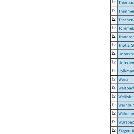
Thierba
Thimme
Titschen
Tömmels
Trannro
Triptis, 
Unterko
Unterle
Volkman
Weira
Weisbac
Weitisbe
Wernbur
Wilhelm
Wurzbach
Ziegenrü