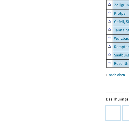
Zollgrün
Krölpa
Gefell, S
Tanna, S
Wurzbach
Rempten
Saalburg
Rosenth
▴
nach oben
Das Thüringer