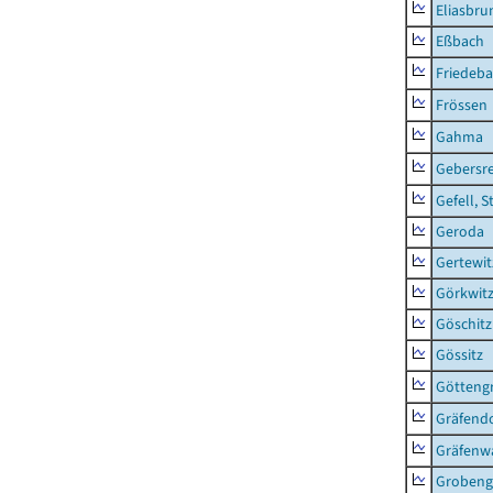
Eliasbru
Eßbach
Friedeb
Frössen
Gahma
Gebersr
Gefell, S
Geroda
Gertewit
Görkwit
Göschitz
Gössitz
Götteng
Gräfendo
Gräfenw
Grobeng