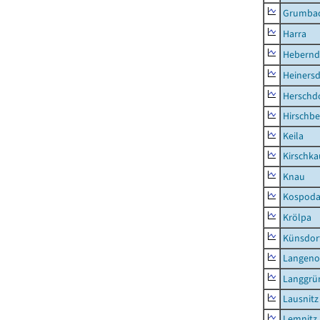
Grumba
Harra
Hebernd
Heinersd
Herschdo
Hirschbe
Keila
Kirschka
Knau
Kospod
Krölpa
Künsdor
Langeno
Langgrü
Lausnitz
Lemnitz