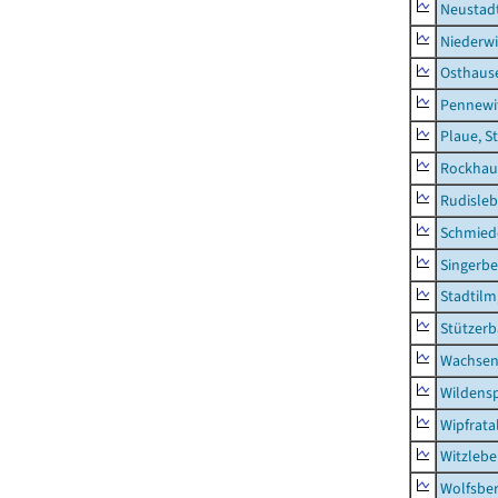
Neustad
Niederwi
Osthaus
Pennewi
Plaue, S
Rockhau
Rudisle
Schmied
Singerbe
Stadtilm
Stützer
Wachsen
Wildensp
Wipfrata
Witzleb
Wolfsbe