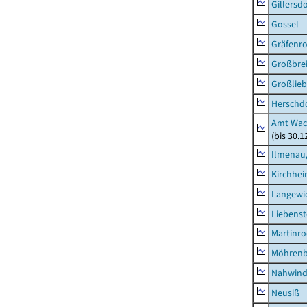
Gillersdo
Gossel
Gräfenr
Großbrei
Großlieb
Herschd
Amt Wac
(bis 30.
Ilmenau,
Kirchhe
Langewie
Liebenst
Martinr
Möhren
Nahwin
Neusiß