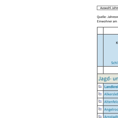
Quelle: Jahresr
Einwohner am 3
K
Schl
Jagd- un
Landkrei
Alkersle
Altenfel
Angelro
Arnstadt