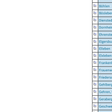
Böhlen
Böslebe
Diensted
Dornhe
Ehrenste
Elgersbu
Elleben
Elxleben
Franken
Frauenw
Frieders
Gehlber
Gehren, 
Geraber
Geschw