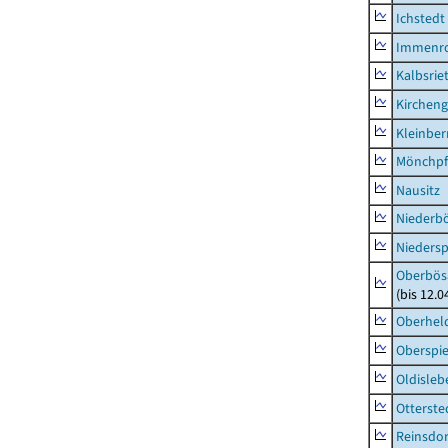
Ichstedt
Immenr
Kalbsrie
Kircheng
Kleinbe
Mönchpfi
Nausitz
Niederb
Niedersp
Oberbös
(bis 12.
Oberhel
Oberspie
Oldisleb
Otterste
Reinsdor