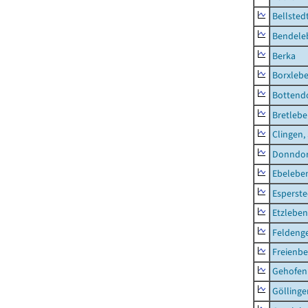
Bellsted
Bendele
Berka
Borxleb
Bottend
Bretleb
Clingen,
Donndor
Ebeleben
Esperste
Etzleben
Feldeng
Freienbe
Gehofen
Göllinge