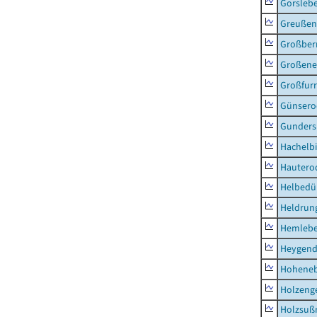
Gorsleb
Greußen,
Großber
Großeneh
Großfur
Günsero
Gunders
Hachelb
Hautero
Helbedü
Heldrung
Hemleb
Heygend
Hohene
Holzeng
Holzsuß