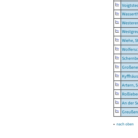
Voigtste
Wassert
Westere
Westgre
Wiehe, S
Wolfers
Schernb
Großeneh
Kyffhäus
Artern, 
Roßleben
An der S
Greußen,
▴
nach oben