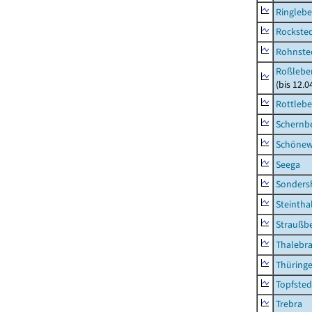
Ringleb
Rockste
Rohnste
Roßleben
(bis 12.
Rottleb
Schernb
Schönew
Seega
Sonders
Steintha
Straußb
Thalebr
Thüring
Topfsted
Trebra