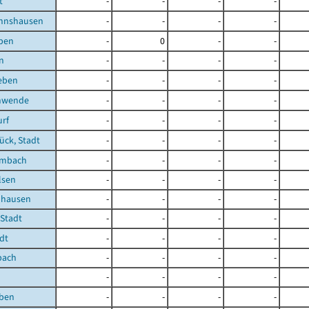
t
-
-
-
-
nnshausen
-
-
-
-
eben
-
0
-
-
n
-
-
-
-
eben
-
-
-
-
hwende
-
-
-
-
rf
-
-
-
-
ück, Stadt
-
-
-
-
embach
-
-
-
-
lsen
-
-
-
-
uhausen
-
-
-
-
 Stadt
-
-
-
-
dt
-
-
-
-
pach
-
-
-
-
-
-
-
-
eben
-
-
-
-