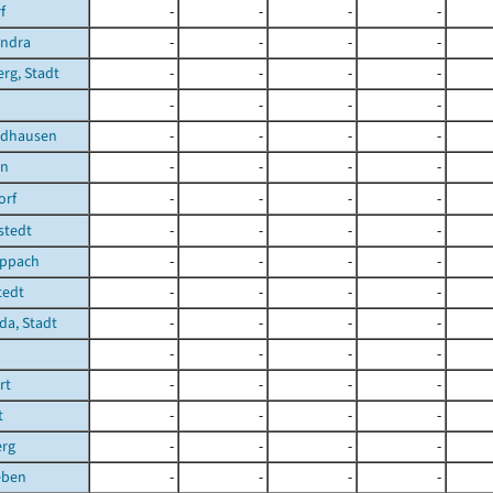
f
-
-
-
-
ndra
-
-
-
-
rg, Stadt
-
-
-
-
n
-
-
-
-
rdhausen
-
-
-
-
en
-
-
-
-
orf
-
-
-
-
gstedt
-
-
-
-
ippach
-
-
-
-
tedt
-
-
-
-
a, Stadt
-
-
-
-
-
-
-
-
rt
-
-
-
-
t
-
-
-
-
erg
-
-
-
-
eben
-
-
-
-