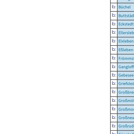
Büchel
Buttstäd
Eckstedt
Ellersle
Elxleben
Eßleben
Frömms
Ganglof
Gebesee,
Griefste
Großbr
Großmö
Großmo
Großne
Großrud