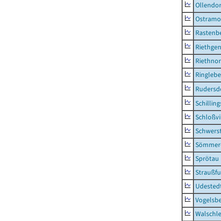
Ollendor
Ostramo
Rastenbe
Riethge
Riethno
Ringleb
Rudersd
Schillin
Schloßv
Schwers
Sömmerd
Sprötau
Straußfu
Udested
Vogelsb
Walschl