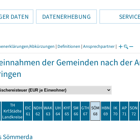
GER DATEN
DATENERHEBUNG
SERVIC
henerklärungen/Abkürzungen
|
Definitionen
|
Ansprechpartner
|
einnahmen der Gemeinden nach der Ar
ringen
TH
EIC
NDH
WAK
UH
KYF
SM
GTH
SÖM
HBN
IK
AP
SON
t
Krf.Städte
61
62
63
64
65
66
67
68
69
70
71
72
Landkreise
is Sömmerda