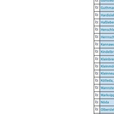
Günsted
Guthma
Hardisl
Haßlebe
Henschl
Herrnsc
Kannawu
Kindelbr
Kleinbr
Kleinmö
Kleinne
Kölleda,
Mannste
Markvip
Nöda
Olbersl