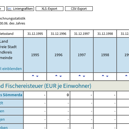
echnungsstatistik
0.06. des Jahres
ietsstand
31.12.1995
31.12.1996
31.12.1997
31.12.1998
31.12
Land
freie Stadt
ndkreis
1995
1996
1997
1998
19
meinde
l einblenden
d Fischereisteuer (EUR je Einwohner)
is Sömmerda
-
0
-
-
dt
-
-
-
-
ben
-
-
-
-
gen
-
-
-
-
leben
-
-
-
-