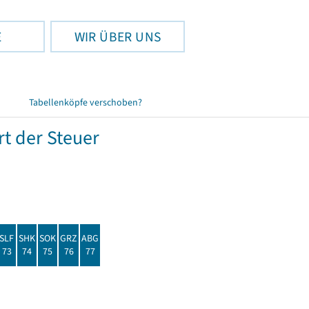
E
WIR ÜBER UNS
Tabellenköpfe verschoben?
t der Steuer
SLF
SHK
SOK
GRZ
ABG
73
74
75
76
77