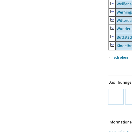
Weißense
Werning
Witterda
Wunders
Buttstäd
Kindelb
▴
nach oben
Das Thüringer
Informationen