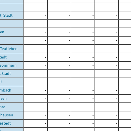
-
-
-
-
t, Stadt
-
-
-
-
-
-
-
-
ben
-
-
-
-
-
-
-
-
-Teutleben
-
-
-
-
tedt
-
-
-
-
fsömmern
-
-
-
-
 Stadt
-
-
-
-
dt
-
-
-
-
embach
-
-
-
-
lsen
-
-
-
-
nra
-
-
-
-
uhausen
-
-
-
-
estedt
-
-
-
-