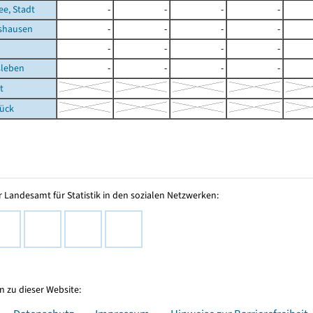
e, Stadt
-
-
-
-
shausen
-
-
-
-
-
-
-
-
leben
-
-
-
-
t
rück
 Landesamt für Statistik in den sozialen Netzwerken:
 zu dieser Website: