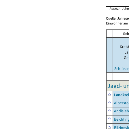
Quelle: Jahresr
Einwohner am 3
Geb
Kreis
La
Ge
Schlüsse
Jagd- un
Landkre
Alperste
Andisle
Beichlin
Bilzings