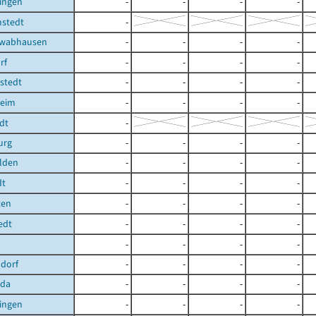
ingen
-
-
-
-
stedt
-
hwabhausen
-
-
-
-
rf
-
-
-
-
stedt
-
-
-
-
heim
-
-
-
-
dt
-
urg
-
-
-
-
lden
-
-
-
-
dt
-
-
-
-
ten
-
-
-
-
edt
-
-
-
-
-
-
-
-
dorf
-
-
-
-
oda
-
-
-
-
ingen
-
-
-
-