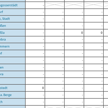
gosserstädt
-
rf
-
-
-
-
, Stadt
-
-
-
-
ißen
-
-
-
-
ßla
-
-
0
0
ebra
-
-
-
-
immern
-
-
-
-
rf
-
-
-
-
-
-
-
-
ßen
-
-
-
-
bra
-
-
-
-
-
-
-
-
stedt
0
-
-
-
 a. Berge
-
-
-
-
ch
-
-
-
-