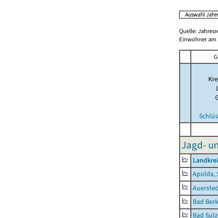
Quelle: Jahresr
Einwohner am 3
G
Kre
Schlüs
Jagd- un
Landkre
Apolda, 
Auerste
Bad Berk
Bad Sulz