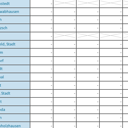
mstedt
-
hwabhausen
-
-
-
-
h
-
-
-
-
zsch
-
-
-
-
-
eld, Stadt
-
-
-
-
im
-
-
-
-
rf
-
-
-
-
dt
-
-
-
-
hal
-
-
-
-
t
-
-
-
-
 Stadt
-
-
-
-
t
-
-
-
-
oda
-
-
-
-
n
-
-
-
-
holzhausen
-
-
-
-