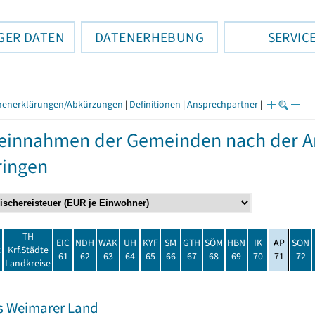
GER DATEN
DATENERHEBUNG
SERVIC
henerklärungen/Abkürzungen
|
Definitionen
|
Ansprechpartner
|
einnahmen der Gemeinden nach der Ar
ringen
TH
EIC
NDH
WAK
UH
KYF
SM
GTH
SÖM
HBN
IK
AP
SON
t
Krf.Städte
61
62
63
64
65
66
67
68
69
70
71
72
Landkreise
s Weimarer Land