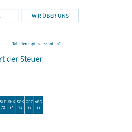
E
WIR ÜBER UNS
Tabellenköpfe verschoben?
t der Steuer
SLF
SHK
SOK
GRZ
ABG
73
74
75
76
77