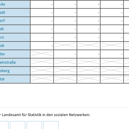
oda
-
-
-
-
edt
-
-
-
-
orf
-
-
-
-
edt
-
-
-
-
rn
-
-
-
-
edt
-
tte
-
-
-
einstraße
rsberg
tal
 Landesamt für Statistik in den sozialen Netzwerken: