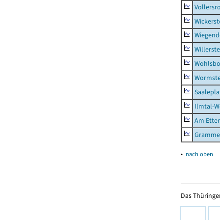
Vollersr
Wickerst
Wiegend
Willerst
Wohlsbo
Wormst
Saalepla
Ilmtal-W
Am Ette
Gramme
▴
nach oben
Das Thüringer