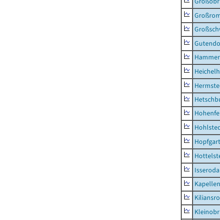
Großobr
Großrom
Großsc
Gutendo
Hammer
Heichel
Hermste
Hetschb
Hohenfe
Hohlste
Hopfgar
Hottelst
Isseroda
Kapellen
Kiliansr
Kleinobr