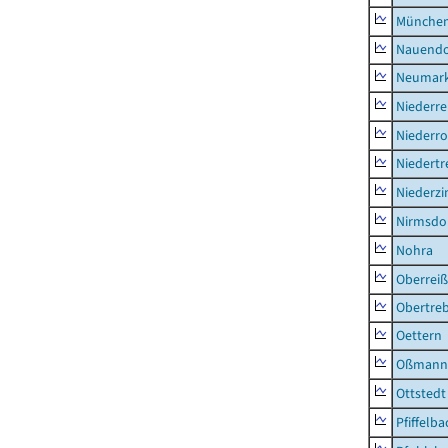
München
Nauendo
Neumark
Niederre
Niederro
Niedertr
Niederz
Nirmsdo
Nohra
Oberrei
Obertre
Oettern
Oßmann
Ottstedt
Pfiffelba