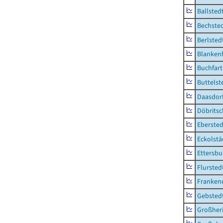
Ballsted
Bechsted
Berlsted
Blankenh
Buchfart
Buttelst
Daasdorf
Döbrits
Ebersted
Eckolstä
Ettersbu
Flursted
Franken
Gebsted
Großher