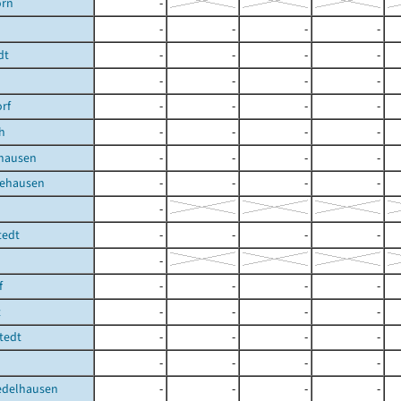
orn
-
-
-
-
-
dt
-
-
-
-
-
-
-
-
orf
-
-
-
-
h
-
-
-
-
hausen
-
-
-
-
ehausen
-
-
-
-
-
tedt
-
-
-
-
-
f
-
-
-
-
t
-
-
-
-
tedt
-
-
-
-
-
-
-
-
edelhausen
-
-
-
-