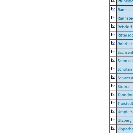
Pfuhlsb
Ramsla
Rannste
Reisdorf
Rittersd
Rohrbac
Sachsen
Schmied
Schöten
Schwers
Stobra
Tonndor
Troisted
Umpfers
Utzberg
Vippach