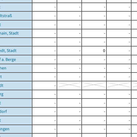
t
-
-
-
-
tstraß
-
-
-
-
t
-
-
-
-
ain, Stadt
-
-
-
-
-
-
-
-
edt, Stadt
-
-
0
-
 a. Berge
-
-
-
-
chen
-
-
-
-
t
-
-
-
-
dt
-
rg
-
-
-
-
t
-
-
-
-
dorf
-
-
-
-
t
-
-
-
-
ingen
-
-
-
-