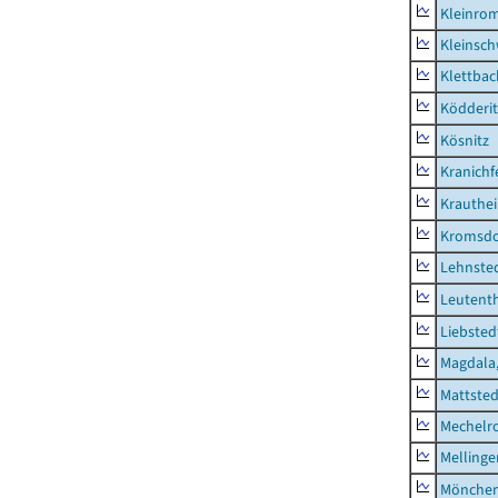
Kleinro
Kleinsc
Klettbac
Ködderit
Kösnitz
Kranichf
Krauthe
Kromsdo
Lehnste
Leutent
Liebsted
Magdala,
Mattsted
Mechelr
Mellinge
Mönchen