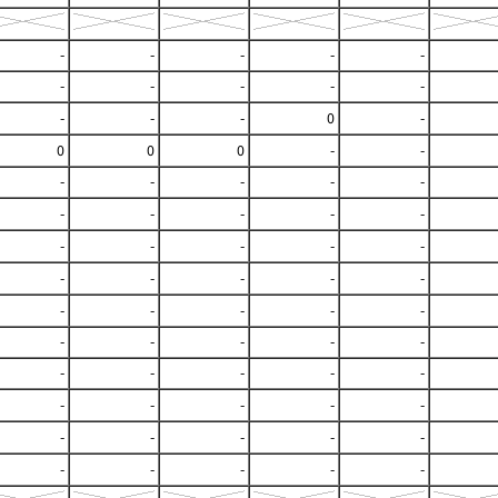
-
-
-
-
-
-
-
-
-
-
-
-
-
0
-
0
0
0
-
-
-
-
-
-
-
-
-
-
-
-
-
-
-
-
-
-
-
-
-
-
-
-
-
-
-
-
-
-
-
-
-
-
-
-
-
-
-
-
-
-
-
-
-
-
-
-
-
-
-
-