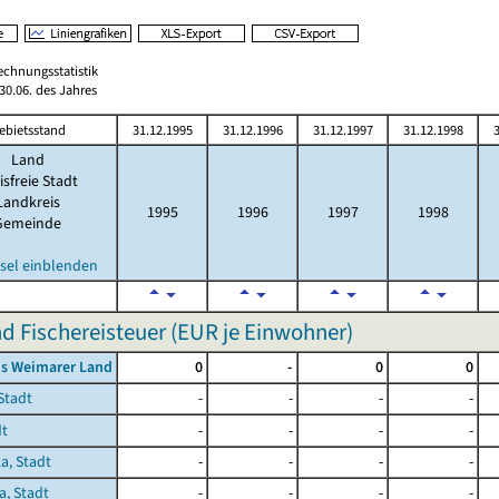
echnungsstatistik
0.06. des Jahres
ebietsstand
31.12.1995
31.12.1996
31.12.1997
31.12.1998
3
Land
isfreie Stadt
Landkreis
1995
1996
1997
1998
Gemeinde
sel einblenden
d Fischereisteuer (EUR je Einwohner)
is Weimarer Land
0
-
0
0
Stadt
-
-
-
-
dt
-
-
-
-
a, Stadt
-
-
-
-
a, Stadt
-
-
-
-