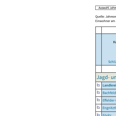
Quelle: Jahresr
Einwohner am 3
Kr
Schl
Jagd- un
Landkre
Bachfeld
Effelder
Engnitzt
Föritz