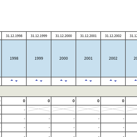
31.12.1998
31.12.1999
31.12.2000
31.12.2001
31.12.2002
31.1
1998
1999
2000
2001
2002
2
0
0
0
0
0
0
-
-
-
-
-
-
-
-
-
-
-
-
-
-
-
-
-
-
-
-