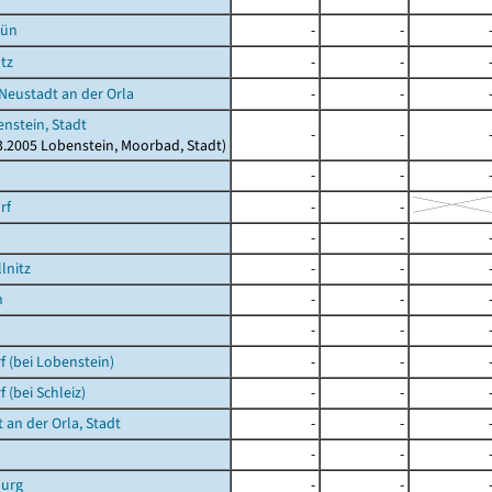
rün
-
-
tz
-
-
 Neustadt an der Orla
-
-
nstein, Stadt
-
-
03.2005 Lobenstein, Moorbad, Stadt)
-
-
rf
-
-
-
-
lnitz
-
-
h
-
-
-
-
 (bei Lobenstein)
-
-
 (bei Schleiz)
-
-
 an der Orla, Stadt
-
-
-
-
urg
-
-