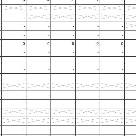
-
-
-
-
-
-
-
-
-
-
-
-
-
-
0
0
0
0
0
0
-
-
-
-
-
-
-
-
-
-
-
-
-
-
-
-
-
-
-
-
-
-
-
-
-
-
-
-
-
-
-
-
-
-
-
-
-
-
-
-
-
-