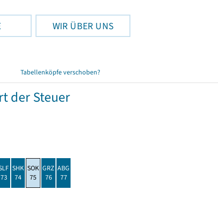
E
WIR ÜBER UNS
Tabellenköpfe verschoben?
t der Steuer
SLF
SHK
SOK
GRZ
ABG
73
74
75
76
77