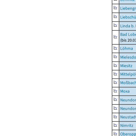
Liebeng
Liebschü
Linda b.
Bad Lobe
(bis 20.
Löhma
Mielesdo
Miesitz
Mittelpöl
Moßbac
Moxa
Neundorf
Neundorf
Neustadt
Nimritz
Oberopp