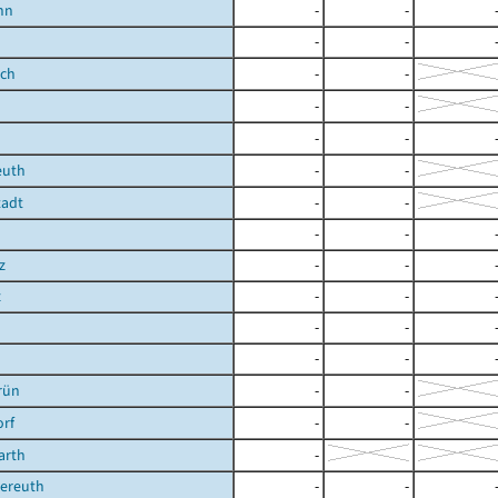
nn
-
-
-
-
ach
-
-
-
-
-
-
euth
-
-
tadt
-
-
-
-
z
-
-
z
-
-
-
-
-
-
rün
-
-
rf
-
-
arth
-
ereuth
-
-