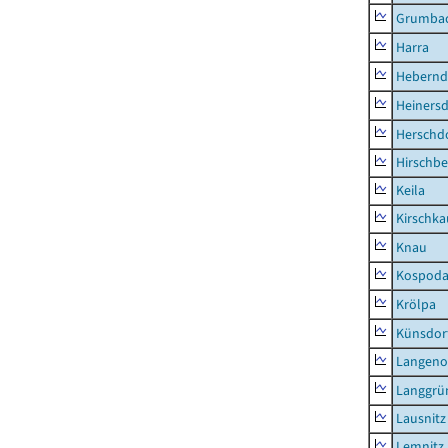
Grumba
Harra
Hebernd
Heinersd
Herschdo
Hirschbe
Keila
Kirschka
Knau
Kospod
Krölpa
Künsdor
Langeno
Langgrü
Lausnitz
Lemnitz