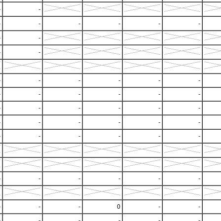
-
-
-
-
-
-
-
-
-
-
-
-
-
-
-
-
-
-
-
-
-
-
-
-
-
-
-
-
-
-
-
-
-
-
-
-
-
-
-
-
-
-
-
-
-
-
-
-
-
-
-
0
-
-
-
-
-
-
-
-