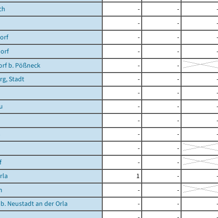
ch
-
-
-
-
orf
-
-
orf
-
-
rf b. Pößneck
-
-
rg, Stadt
-
-
-
-
u
-
-
-
-
a
-
-
-
-
f
-
-
rla
1
-
n
-
-
 b. Neustadt an der Orla
-
-
-
-