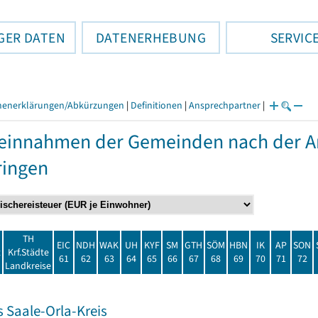
GER DATEN
DATENERHEBUNG
SERVIC
henerklärungen/Abkürzungen
|
Definitionen
|
Ansprechpartner
|
einnahmen der Gemeinden nach der Ar
ringen
TH
EIC
NDH
WAK
UH
KYF
SM
GTH
SÖM
HBN
IK
AP
SON
t
Krf.Städte
61
62
63
64
65
66
67
68
69
70
71
72
Landkreise
 Saale-Orla-Kreis