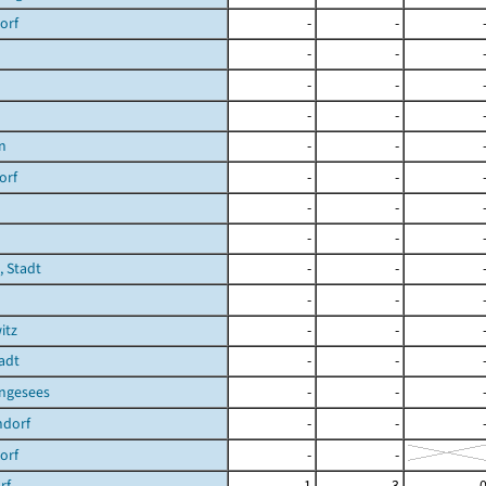
orf
-
-
-
-
-
-
-
-
n
-
-
orf
-
-
-
-
-
-
 Stadt
-
-
-
-
itz
-
-
tadt
-
-
ngesees
-
-
dorf
-
-
orf
-
-
rf
1
3