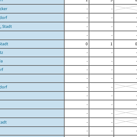
cker
-
-
dorf
-
-
, Stadt
-
-
-
-
Stadt
0
1
tz
-
-
da
-
-
rf
-
-
-
-
dorf
-
-
-
-
-
-
-
-
tadt
-
-
-
-