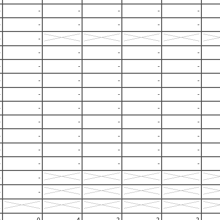
-
-
-
-
-
-
-
-
-
-
-
-
-
-
-
-
-
-
-
-
-
-
-
-
-
-
-
-
-
-
-
-
-
-
-
-
-
-
-
-
-
-
-
-
-
-
-
-
-
-
-
-
-
-
-
-
-
-
-
-
-
-
-
-
-
-
-
-
-
-
-
-
0
0
4
2
2
2