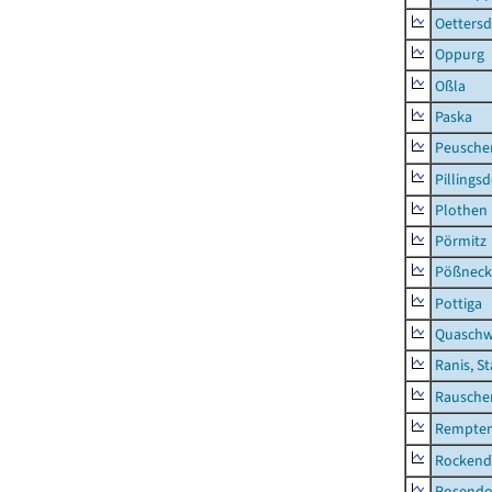
Oettersd
Oppurg
Oßla
Paska
Peusche
Pillingsd
Plothen
Pörmitz
Pößneck,
Pottiga
Quaschw
Ranis, S
Rausche
Rempten
Rockend
Rosendo