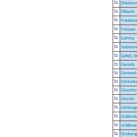
Eliasbru
Eßbach
Friedeb
Frössen
Gahma
Gebersr
Gefell, S
Geroda
Gertewit
Görkwit
Göschitz
Gössitz
Götteng
Gräfendo
Gräfenw
Grobeng