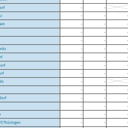
orf
-
-
tz
-
-
ain
-
-
-
-
-
-
nitz
-
-
rf
-
-
orf
-
-
orf
-
-
th
-
-
-
-
dorf
-
-
-
-
h
-
-
rf/Thüringen
-
-