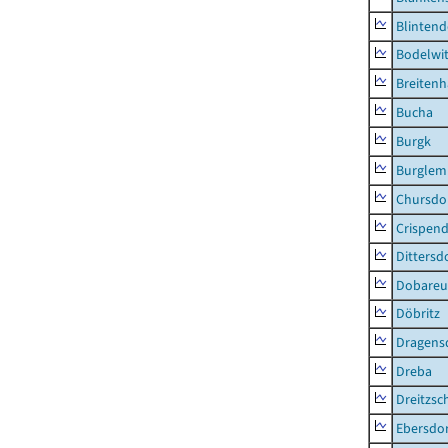
Blintend
Bodelwi
Breitenh
Bucha
Burgk
Burglem
Chursdo
Crispend
Dittersd
Dobareu
Döbritz
Dragens
Dreba
Dreitzsc
Ebersdo