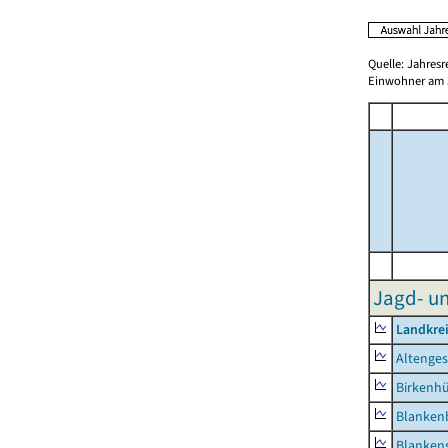
Quelle: Jahresr
Einwohner am 3
Jagd- un
Landkrei
Altenge
Birkenh
Blanken
Blankens