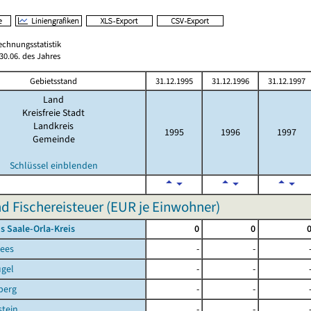
echnungsstatistik
0.06. des Jahres
Gebietsstand
31.12.1995
31.12.1996
31.12.1997
Land
Kreisfreie Stadt
Landkreis
1995
1996
1997
Gemeinde
Schlüssel einblenden
d Fischereisteuer (EUR je Einwohner)
s Saale-Orla-Kreis
0
0
sees
-
-
ügel
-
-
berg
-
-
tein
-
-