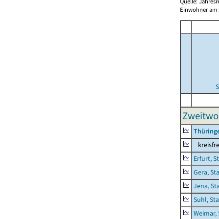
Quelle: Jahresr
Einwohner am 3
S
Zweitwo
Thüring
kreisfre
Erfurt, S
Gera, St
Jena, St
Suhl, St
Weimar, 