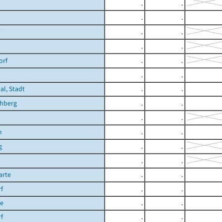
.
.
.
.
.
.
.
.
orf
.
.
.
.
al, Stadt
.
.
hberg
.
.
.
.
n
.
.
g
.
.
.
.
rte
.
.
f
.
.
te
.
.
f
.
.