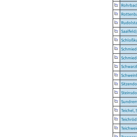
Rohrbac
Rottenb
Rudolsta
Saalfeld
Schloßk
Schmied
Schmied
Schwarz
Schwein
Sitzendo
Steinsdo
Sundre
Teichel, 
Teichröd
Teichwe