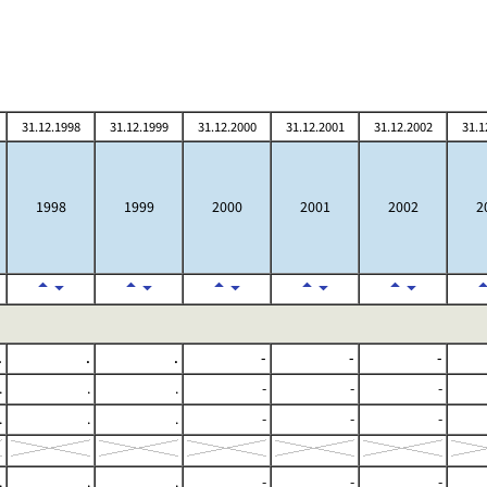
31.12.1998
31.12.1999
31.12.2000
31.12.2001
31.12.2002
31.1
1998
1999
2000
2001
2002
2
.
.
.
-
-
-
.
.
.
-
-
-
.
.
.
-
-
-
.
.
.
-
-
-