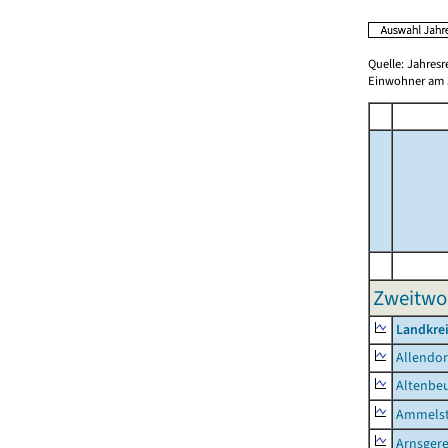
Quelle: Jahresr
Einwohner am 3
Zweitwo
Landkrei
Allendor
Altenbe
Ammelst
Arnsger