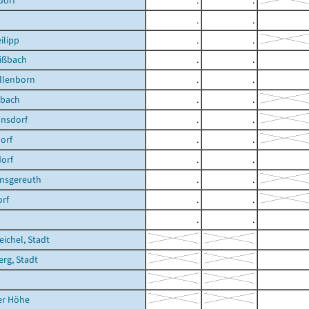
dorf
.
.
.
.
ilipp
.
.
ißbach
.
.
llenborn
.
.
rbach
.
.
nsdorf
.
.
orf
.
.
orf
.
.
nsgereuth
.
.
rf
.
.
.
.
ichel, Stadt
rg, Stadt
er Höhe