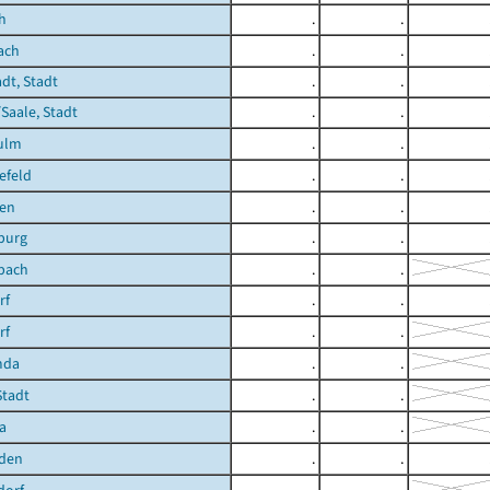
h
.
.
ach
.
.
dt, Stadt
.
.
/Saale, Stadt
.
.
ulm
.
.
efeld
.
.
en
.
.
burg
.
.
bach
.
.
rf
.
.
rf
.
.
mda
.
.
Stadt
.
.
a
.
.
iden
.
.