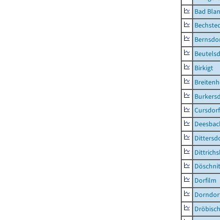
Bad Blan
Bechste
Bernsdo
Beutelsd
Birkigt
Breiten
Burkersd
Cursdorf
Deesbac
Dittersd
Dittrich
Döschni
Dorfilm
Dorndor
Dröbisc