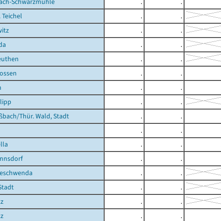
ach-Schwarzmühle
.
.
. Teichel
.
.
itz
.
.
da
.
.
euthen
.
.
rossen
.
.
n
.
.
lipp
.
.
bach/Thür. Wald, Stadt
.
.
.
.
lla
.
.
nnsdorf
.
.
geschwenda
.
.
Stadt
.
.
tz
.
.
tz
.
.