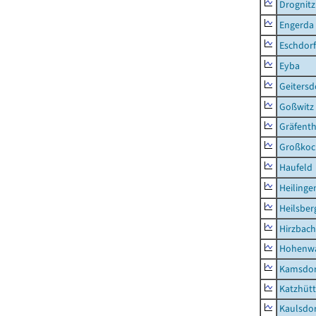
Drognitz
Engerda
Eschdorf
Eyba
Geitersd
Goßwitz
Gräfenth
Großkoc
Haufeld
Heilinge
Heilsber
Hirzbach
Hohenwa
Kamsdor
Katzhüt
Kaulsdor