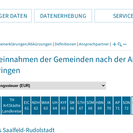
GER DATEN
DATENERHEBUNG
SERVIC
henerklärungen/Abkürzungen
|
Definitionen
|
Ansprechpartner
|
einnahmen der Gemeinden nach der Ar
ringen
TH
EIC
NDH
WAK
UH
KYF
SM
GTH
SÖM
HBN
IK
AP
SON
t
Krf.Städte
61
62
63
64
65
66
67
68
69
70
71
72
Landkreise
s Saalfeld-Rudolstadt