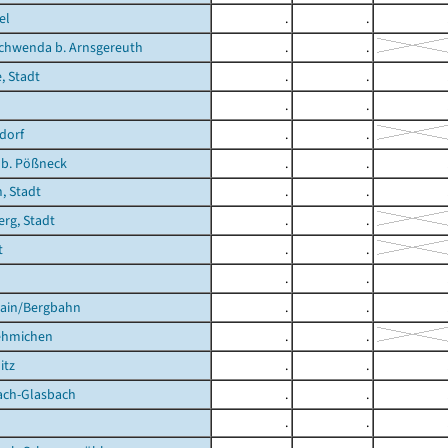
el
.
.
chwenda b. Arnsgereuth
.
.
, Stadt
.
.
.
.
dorf
.
.
 b. Pößneck
.
.
, Stadt
.
.
rg, Stadt
.
.
t
.
.
.
.
hain/Bergbahn
.
.
Jehmichen
.
.
itz
.
.
ach-Glasbach
.
.
.
.