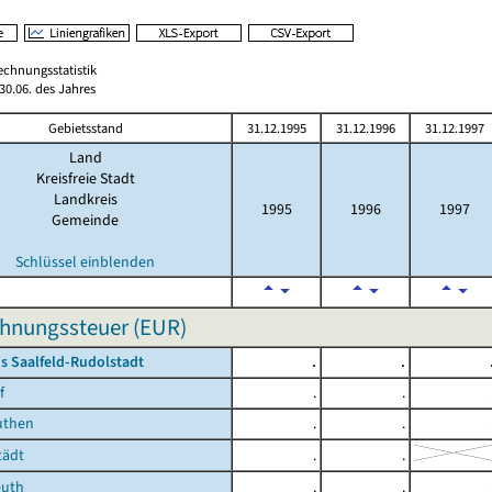
echnungsstatistik
0.06. des Jahres
Gebietsstand
31.12.1995
31.12.1996
31.12.1997
Land
Kreisfreie Stadt
Landkreis
1995
1996
1997
Gemeinde
Schlüssel einblenden
hnungssteuer (EUR)
s Saalfeld-Rudolstadt
.
.
f
.
.
uthen
.
.
ädt
.
.
euth
.
.