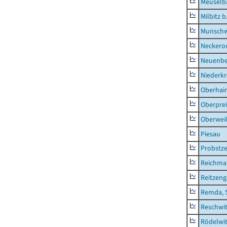
Meuselb
Milbitz b
Munschw
Neckero
Neuenb
Niederk
Oberhai
Oberprei
Oberweiß
Piesau
Probstze
Reichma
Reitzen
Remda, 
Reschwi
Rödelwi