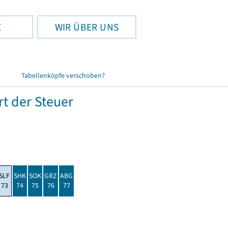
E
WIR ÜBER UNS
Tabellenköpfe verschoben?
t der Steuer
SLF
SHK
SOK
GRZ
ABG
73
74
75
76
77