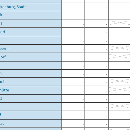
kenburg, Stadt
.
.
dt
.
.
rf
.
.
orf
.
.
.
.
heerda
.
.
orf
.
.
.
.
h
.
.
orf
.
.
shütte
.
.
tz
.
.
.
.
f
.
.
hau
.
.