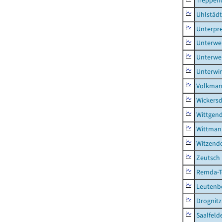
Treppen
Uhlstädt
Unterpre
Unterwe
Unterwe
Unterwi
Volkman
Wickersd
Wittgend
Wittman
Witzendo
Zeutsch
Remda-Te
Leutenbe
Drognitz
Saalfeld