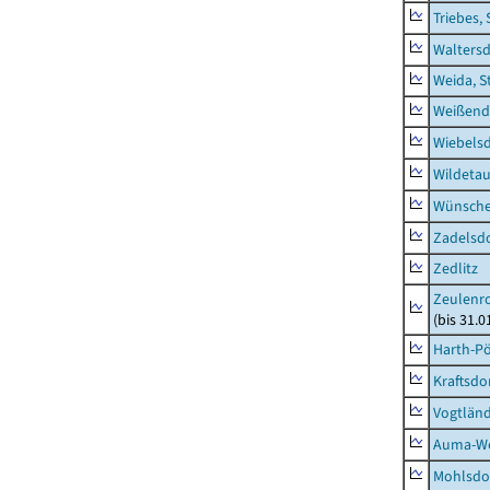
Triebes, 
Waltersd
Weida, S
Weißend
Wiebelsd
Wildeta
Wünsche
Zadelsdo
Zedlitz
Zeulenro
(bis 31.
Harth-Pö
Kraftsdo
Vogtländ
Auma-Wei
Mohlsdor