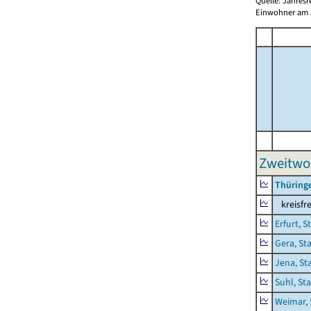
Quelle: Jahresr
Einwohner am 3
Zweitwo
Thüring
kreisfre
Erfurt, S
Gera, St
Jena, St
Suhl, St
Weimar, 