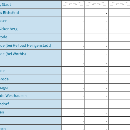
, Stadt
s Eichsfeld
.
.
usen
.
.
Sickenberg
.
.
rode
.
.
de (bei Heilbad Heiligenstadt)
.
.
de (bei Worbis)
.
.
.
.
lde
.
.
erode
.
.
hagen
.
.
de-Westhausen
.
.
ndorf
.
.
en
.
.
.
.
bach
.
.