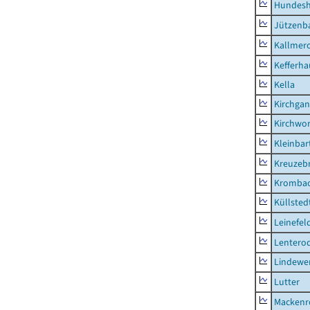
Hundes
Jützenb
Kallmer
Kefferh
Kella
Kirchga
Kirchwor
Kleinbart
Kreuzeb
Kromba
Küllsted
Leinefel
Lentero
Lindewe
Lutter
Mackenr