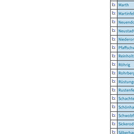
Marth
Martinfe
Neuendo
Neustad
Niederor
Pfaffsc
Reinhol
Röhrig
Rohrber
Rüstung
Rustenf
Schacht
Schönha
Schwobf
Sickerod
Silberha