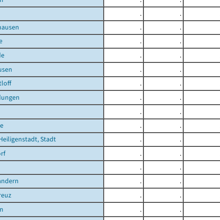
.
.
hausen
.
.
e
.
.
de
.
.
usen
.
.
loff
.
.
dungen
.
.
.
.
e
.
.
Heiligenstadt, Stadt
.
.
rf
.
.
.
.
andern
.
.
reuz
.
.
n
.
.