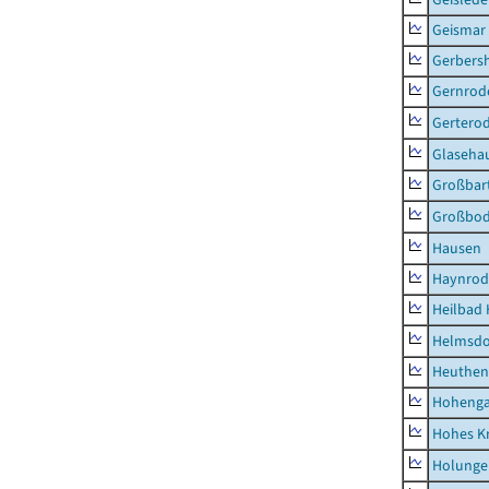
Geismar
Gerbers
Gernrod
Gertero
Glaseha
Großbart
Großbo
Hausen
Haynrod
Heilbad 
Helmsdo
Heuthen
Hoheng
Hohes K
Holunge