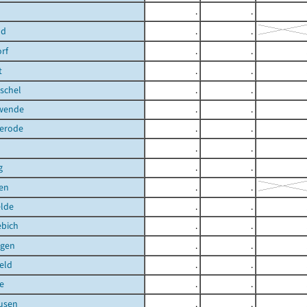
.
.
ld
.
.
rf
.
.
t
.
.
schel
.
.
hwende
.
.
terode
.
.
.
.
g
.
.
en
.
.
elde
.
.
ebich
.
.
gen
.
.
eld
.
.
e
.
.
usen
.
.