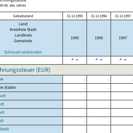
echnungsstatistik
0.06. des Jahres
Gebietsstand
31.12.1995
31.12.1996
31.12.1997
Land
Kreisfreie Stadt
Landkreis
1995
1996
1997
Gemeinde
Schlüssel einblenden
hnungssteuer (EUR)
en
.
.
ie Städte
.
.
tadt
.
.
adt
.
.
adt
.
.
adt
.
.
Stadt
.
.