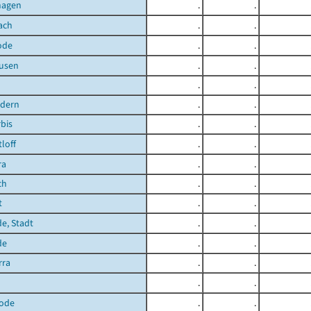
hagen
.
.
ach
.
.
ode
.
.
ausen
.
.
.
.
ndern
.
.
bis
.
.
loff
.
.
ra
.
.
ch
.
.
t
.
.
de, Stadt
.
.
de
.
.
rra
.
.
.
.
ode
.
.