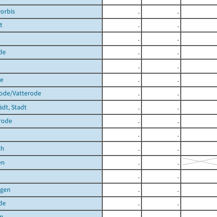
orbis
.
.
t
.
.
.
.
de
.
.
.
.
de
.
.
rode/Vatterode
.
.
ädt, Stadt
.
.
rode
.
.
.
.
th
.
.
en
.
.
.
.
agen
.
.
de
.
.
en
.
.