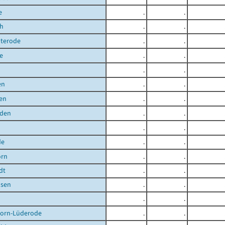
e
.
.
ch
.
.
uterode
.
.
e
.
.
.
.
en
.
.
en
.
.
den
.
.
.
.
de
.
.
orn
.
.
dt
.
.
sen
.
.
.
.
orn-Lüderode
.
.