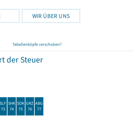
E
WIR ÜBER UNS
Tabellenköpfe verschoben?
t der Steuer
SLF
SHK
SOK
GRZ
ABG
73
74
75
76
77