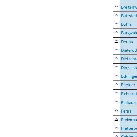
Breitenw
Büttsted
Buhla
Burgwal
Deuna
Dietero
Dietzen
Dingelst
Ecklinge
Effelder
Eichstru
Ershaus
Ferna
Freienh
Frettero
Geisled