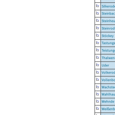
Silkerod
Steinba
Steinhe
Steinrod
Stöckey
Tastung
Teistung
Thalwen
Uder
Volkero
Vollenb
Wachste
Wahlhau
Wehnde
Weißenb