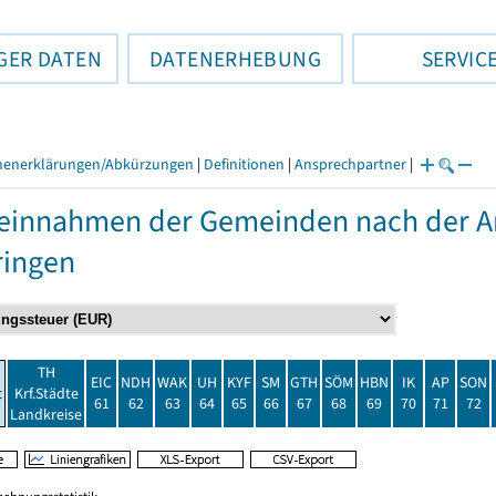
GER DATEN
DATENERHEBUNG
SERVIC
henerklärungen/Abkürzungen
|
Definitionen
|
Ansprechpartner
|
einnahmen der Gemeinden nach der Ar
ringen
TH
EIC
NDH
WAK
UH
KYF
SM
GTH
SÖM
HBN
IK
AP
SON
t
Krf.Städte
61
62
63
64
65
66
67
68
69
70
71
72
Landkreise