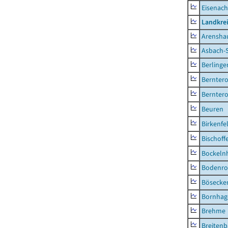
Eisenach
Landkrei
Arensha
Asbach-
Berlinge
Berntero
Berntero
Beuren
Birkenfe
Bischoff
Bockeln
Bodenro
Bösecke
Bornhag
Brehme
Breiten