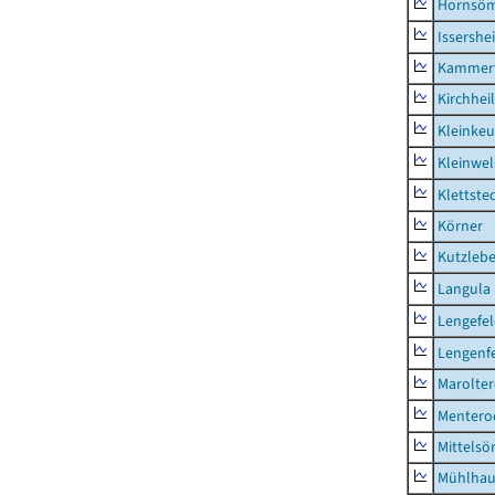
Hornsö
Issershe
Kammerf
Kirchhei
Kleinkeu
Kleinwe
Klettste
Körner
Kutzleb
Langula
Lengefe
Lengenfe
Marolte
Mentero
Mittels
Mühlhau