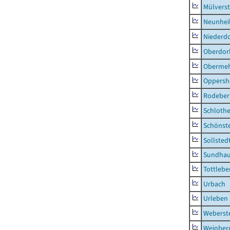
Mülvers
Neunhei
Niederdo
Oberdor
Obermeh
Oppersh
Rodeber
Schlothe
Schönst
Sollsted
Sundha
Tottlebe
Urbach
Urleben
Weberst
Weinber