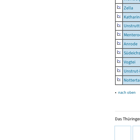
Zella
Kathari
Unstrutt
Mentero
Anrode
Südeichs
Vogtei
Unstrut-
Notterta
▴
nach oben
Das Thüringer