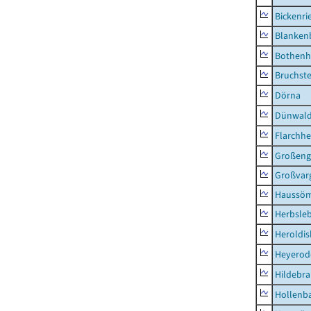
Bickenri
Blanken
Bothenh
Bruchst
Dörna
Dünwal
Flarchh
Großeng
Großvar
Haussö
Herbsle
Heroldi
Heyerod
Hildebr
Hollenb