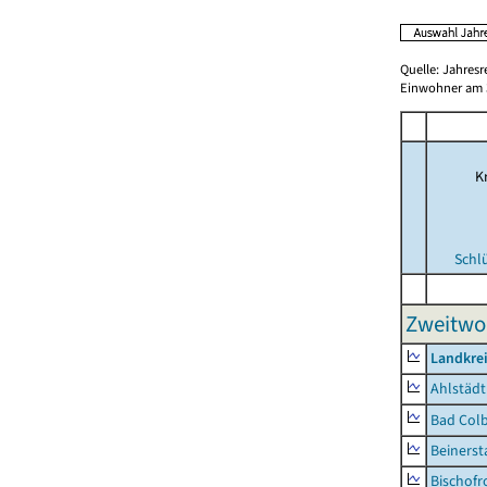
Quelle: Jahresr
Einwohner am 3
Kr
Schl
Zweitwo
Landkre
Ahlstädt
Bad Colb
Beinerst
Bischofr