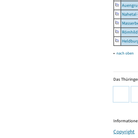
Auengr
Nahetal
Masserb
Römhild,
Heldburg
▴
nach oben
Das Thüringer
Informationen
Copyright