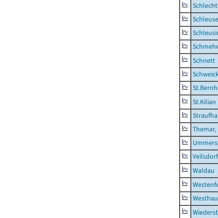
Schlecht
Schleus
Schleusi
Schmeh
Schnett
Schweic
St.Bernh
St.Kilian
Straufha
Themar, 
Ummerst
Veilsdorf
Waldau
Westenf
Westhau
Wieders