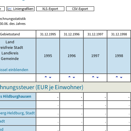
echnungsstatistik
0.06. des Jahres
Gebietsstand
31.12.1995
31.12.1996
31.12.1997
31.12.1998
Land
eisfreie Stadt
Landkreis
1995
1996
1997
1998
Gemeinde
üssel einblenden
hnungssteuer (EUR je Einwohner)
is Hildburghausen
.
.
.
.
.
.
.
.
erg-Heldburg, Stadt
.
.
.
.
adt
.
.
.
.
od
.
.
.
.