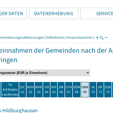
GER DATEN
DATENERHEBUNG
SERVIC
henerklärungen/Abkürzungen
|
Definitionen
|
Ansprechpartner
|
einnahmen der Gemeinden nach der Ar
ringen
TH
EIC
NDH
WAK
UH
KYF
SM
GTH
SÖM
HBN
IK
AP
SON
t
Krf.Städte
61
62
63
64
65
66
67
68
69
70
71
72
Landkreise
s Hildburghausen