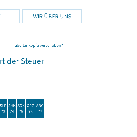
E
WIR ÜBER UNS
Tabellenköpfe verschoben?
t der Steuer
SLF
SHK
SOK
GRZ
ABG
73
74
75
76
77