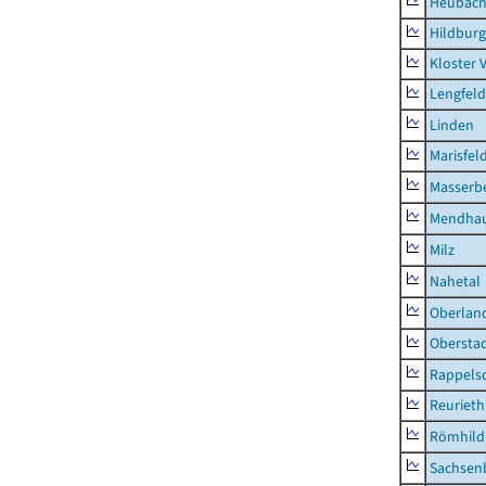
Heubac
Hildburg
Kloster 
Lengfeld
Linden
Marisfel
Masserb
Mendha
Milz
Nahetal
Oberlan
Obersta
Rappels
Reurieth
Römhild,
Sachsen