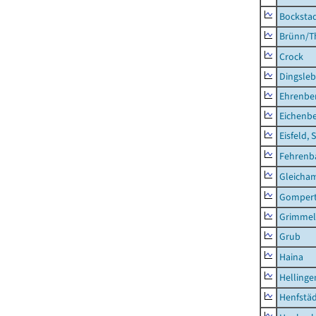
Bocksta
Brünn/T
Crock
Dingsle
Ehrenbe
Eichenb
Eisfeld, 
Fehrenb
Gleicha
Gompert
Grimmel
Grub
Haina
Hellinge
Henfstä