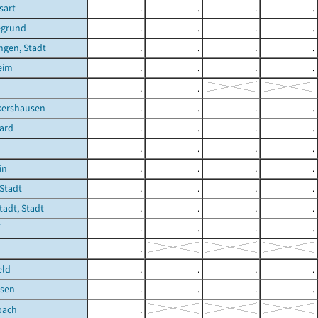
sart
.
.
.
.
egrund
.
.
.
.
ngen, Stadt
.
.
.
.
eim
.
.
.
.
.
.
kershausen
.
.
.
.
ard
.
.
.
.
.
.
.
.
in
.
.
.
.
Stadt
.
.
.
.
adt, Stadt
.
.
.
.
.
.
.
.
.
eld
.
.
.
.
sen
.
.
.
.
bach
.