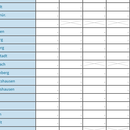
dt
.
.
.
.
hür.
.
.
.
.
.
ben
.
.
.
.
rg
.
.
.
.
erg
.
.
.
.
Stadt
.
.
.
.
ach
.
.
mberg
.
.
.
.
shausen
.
.
.
.
shausen
.
.
.
.
.
.
.
.
.
.
.
.
n
.
.
.
.
dt
.
.
.
.