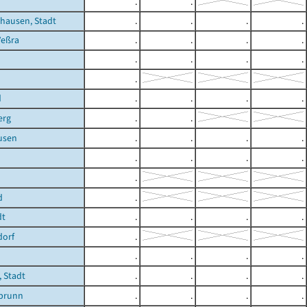
h
.
.
hausen, Stadt
.
.
.
.
Veßra
.
.
.
.
.
.
.
.
.
d
.
.
.
.
erg
.
.
usen
.
.
.
.
.
.
.
.
.
d
.
dt
.
.
.
.
dorf
.
.
.
.
.
 Stadt
.
.
.
.
brunn
.
.
.
.