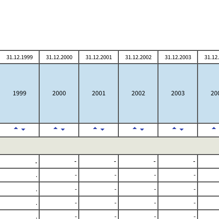
31.12.1999
31.12.2000
31.12.2001
31.12.2002
31.12.2003
31.12
1999
2000
2001
2002
2003
20
.
-
-
-
-
.
-
-
-
-
.
-
-
-
-
.
-
-
-
-
.
-
-
-
-