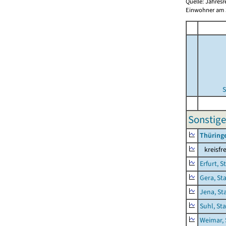
Quelle: Jahresr
Einwohner am 3
S
Sonstige
Thüring
kreisfre
Erfurt, S
Gera, St
Jena, St
Suhl, St
Weimar, 