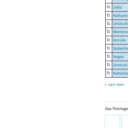
Zella
Kathari
Unstrutt
Mentero
Anrode
Südeichs
Vogtei
Unstrut-
Notterta
▴
nach oben
Das Thüringer