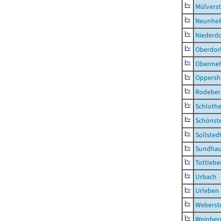
Mülvers
Neunhei
Niederdo
Oberdor
Obermeh
Oppersh
Rodeber
Schlothe
Schönst
Sollsted
Sundha
Tottlebe
Urbach
Urleben
Weberst
Weinber