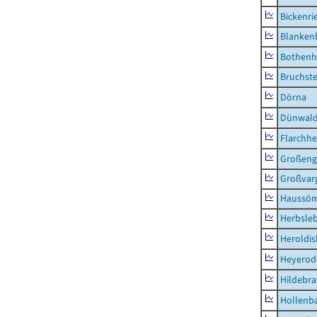
Bickenri
Blanken
Bothenh
Bruchst
Dörna
Dünwal
Flarchh
Großeng
Großvar
Haussö
Herbsle
Heroldi
Heyerod
Hildebr
Hollenb