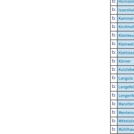
Hornsö
Issershe
Kammerf
Kirchhei
Kleinkeu
Kleinwe
Klettste
Körner
Kutzleb
Langula
Lengefe
Lengenfe
Marolte
Mentero
Mittels
Mühlhau