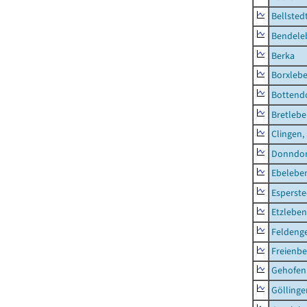
Bellsted
Bendele
Berka
Borxleb
Bottend
Bretleb
Clingen,
Donndor
Ebeleben
Esperste
Etzleben
Feldeng
Freienbe
Gehofen
Göllinge