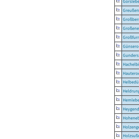
Gorsleb
Greußen,
Großber
Großeneh
Großfur
Günsero
Gunders
Hachelb
Hautero
Helbedü
Heldrung
Hemleb
Heygend
Hohene
Holzeng
Holzsuß