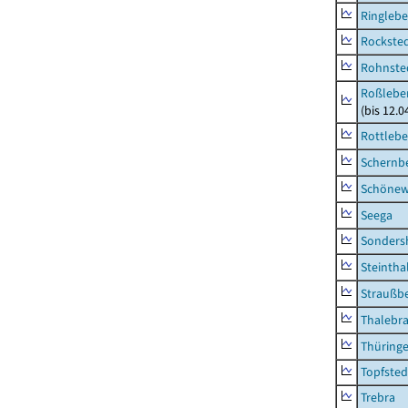
Ringleb
Rockste
Rohnste
Roßleben
(bis 12.
Rottleb
Schernb
Schönew
Seega
Sonders
Steintha
Straußb
Thalebr
Thüring
Topfsted
Trebra