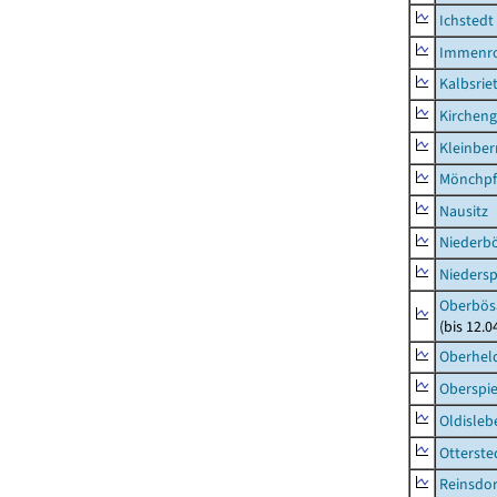
Ichstedt
Immenr
Kalbsrie
Kircheng
Kleinbe
Mönchpfi
Nausitz
Niederb
Niedersp
Oberbös
(bis 12.
Oberhel
Oberspie
Oldisleb
Otterste
Reinsdor