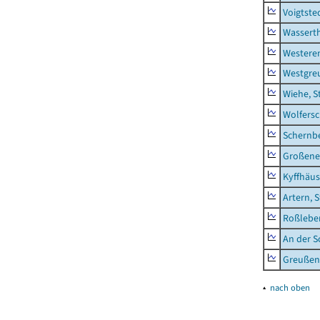
Voigtste
Wassert
Westere
Westgre
Wiehe, S
Wolfers
Schernb
Großeneh
Kyffhäus
Artern, 
Roßleben
An der S
Greußen,
▴
nach oben