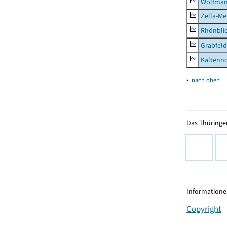
Wolfma
Zella-Me
Rhönbli
Grabfeld
Kaltenno
▴
nach oben
Das Thüringer
Informationen
Copyright