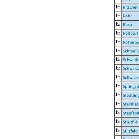
Ritsche
Rohr
Rosa
Roßdorf
Rottero
Schmalka
Schwall
Schwarz
Schwick
Springsti
Stedtlin
Steinbac
Stepfer
Struth-
Sülzfeld