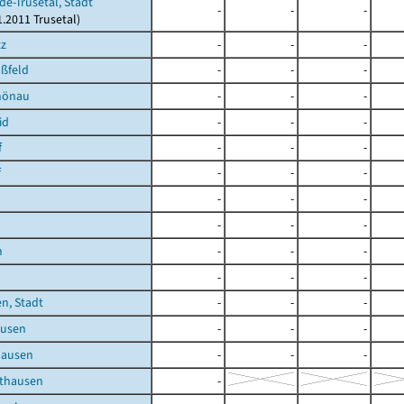
de-Trusetal, Stadt
-
-
-
1.2011 Trusetal)
tz
-
-
-
ßfeld
-
-
-
hönau
-
-
-
id
-
-
-
f
-
-
-
f
-
-
-
-
-
-
-
-
-
h
-
-
-
-
-
-
n, Stadt
-
-
-
usen
-
-
-
hausen
-
-
-
thausen
-