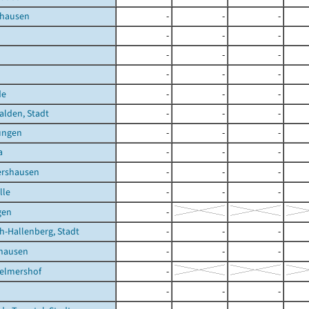
nhausen
-
-
-
-
-
-
-
-
-
-
-
-
de
-
-
-
lden, Stadt
-
-
-
ungen
-
-
-
a
-
-
-
ershausen
-
-
-
lle
-
-
-
gen
-
h-Hallenberg, Stadt
-
-
-
shausen
-
-
-
Helmershof
-
-
-
-