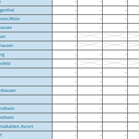
h
-
-
-
igenthal
-
-
-
heim/Rhön
-
-
-
hausen
-
-
-
sen
-
hausen
-
rg
-
-
-
sfeld
-
-
-
-
-
-
-
shausen
-
-
-
-
-
-
undheim
-
-
-
estheim
-
-
-
malkalden, Kurort
-
-
-
f
-
-
-