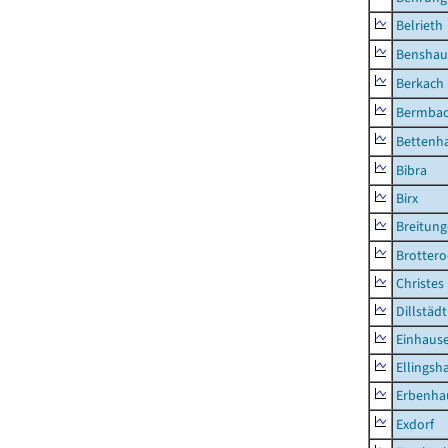
Belrieth
Benshau
Berkach
Bermba
Bettenh
Bibra
Birx
Breitun
Brottero
Christes
Dillstädt
Einhaus
Ellingsh
Erbenha
Exdorf