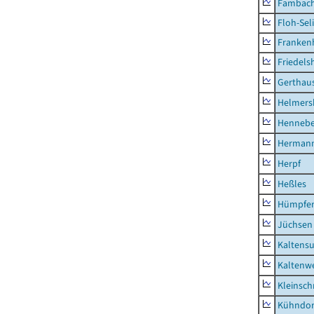
Fambac
Floh-Sel
Franken
Friedels
Gerthau
Helmers
Hennebe
Hermann
Herpf
Heßles
Hümpfer
Jüchsen
Kaltens
Kaltenw
Kleinsch
Kühndor