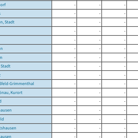
orf
-
-
-
s
-
-
-
n, Stadt
-
-
-
-
-
-
-
-
-
nn
-
-
-
im
-
-
-
 Stadt
-
-
-
z
-
-
-
feld-Grimmenthal
-
-
-
önau, Kurort
-
-
-
d
-
-
-
hausen
-
-
-
ld
-
-
-
tshausen
-
-
-
hausen
-
-
-