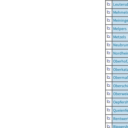
Leutersd
Mehmel
Meininge
Melpers
Metzels
Neubru
Nordhe
Oberhof,
Oberkat
Obermaß
Obersch
Oberwei
Oepfers
Queienfe
Rentwer
Rippers