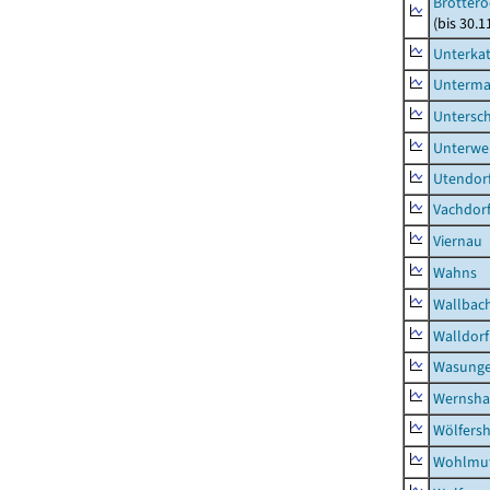
Brottero
(bis 30.1
Unterka
Unterma
Untersc
Unterwe
Utendor
Vachdor
Viernau
Wahns
Wallbac
Walldorf
Wasunge
Wernsha
Wölfers
Wohlmu