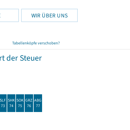
E
WIR ÜBER UNS
Tabellenköpfe verschoben?
t der Steuer
SLF
SHK
SOK
GRZ
ABG
73
74
75
76
77