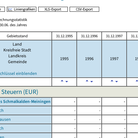
echnungsstatistik
0.06. des Jahres
Gebietsstand
31.12.1995
31.12.1996
31.12.1997
31.1
Land
Kreisfreie Stadt
Landkreis
1995
1996
1997
1
Gemeinde
chlüssel einblenden
 Steuern (EUR)
is Schmalkalden-Meiningen
-
-
-
ch
-
-
-
ausen
-
-
-
ch
-
-
-
en
-
-
-