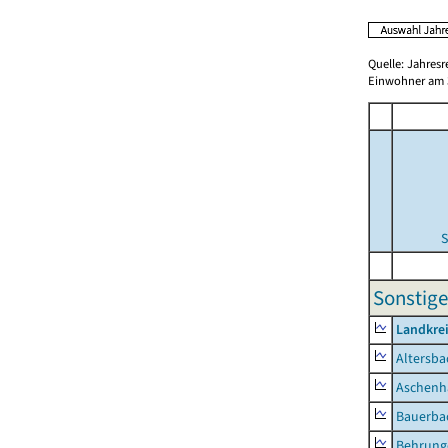
Quelle: Jahresr
Einwohner am 3
S
Sonstige
Landkre
Altersba
Aschenh
Bauerba
Behrung