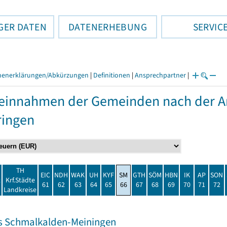
GER DATEN
DATENERHEBUNG
SERVIC
henerklärungen/Abkürzungen
|
Definitionen
|
Ansprechpartner
|
einnahmen der Gemeinden nach der Ar
ringen
TH
EIC
NDH
WAK
UH
KYF
SM
GTH
SÖM
HBN
IK
AP
SON
t
Krf.Städte
61
62
63
64
65
66
67
68
69
70
71
72
Landkreise
s Schmalkalden-Meiningen