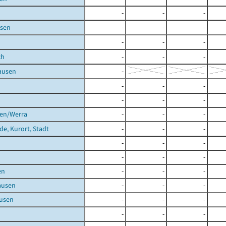
-
-
-
sen
-
-
-
-
-
-
ch
-
-
-
ausen
-
-
-
-
-
-
-
gen/Werra
-
-
-
de, Kurort, Stadt
-
-
-
-
-
-
-
-
-
en
-
-
-
ausen
-
-
-
usen
-
-
-
-
-
-