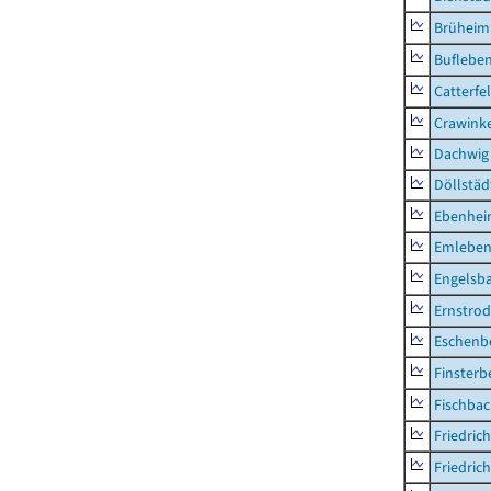
Brüheim
Buflebe
Catterfe
Crawink
Dachwig
Döllstäd
Ebenhe
Emlebe
Engelsb
Ernstro
Eschenb
Finsterb
Fischba
Friedric
Friedric