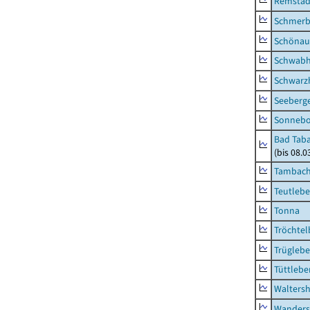
Remstäd
Schmerb
Schönau 
Schwab
Schwarz
Seeberg
Sonneb
Bad Taba
(bis 08.
Tambach-
Teutleb
Tonna
Tröchtel
Trügleb
Tüttlebe
Waltersh
Wanders