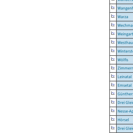
Wangen
Warza
Wechma
Weingar
Westhau
Winterst
Wölfis
Zimmern
Leinatal
Emsetal
Günther
Drei Gle
Nesse-Ap
Hörsel
Drei Gle