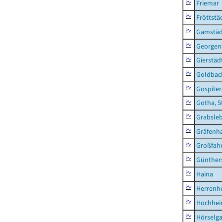
Friemar
Fröttstä
Gamstäd
Georgent
Gierstäd
Goldbac
Gospite
Gotha, S
Grabsle
Gräfenh
Großfah
Günther
Haina
Herrenh
Hochhe
Hörselg