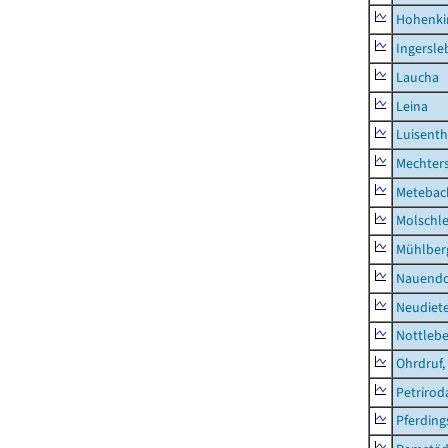
Hohenki
Ingersle
Laucha
Leina
Luisenth
Mechter
Metebac
Molschl
Mühlber
Nauendo
Neudiet
Nottleb
Ohrdruf,
Petrirod
Pferding