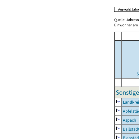
Quelle: Jahresr
Einwohner am 3
S
Sonstige
Landkre
Apfelstä
Aspach
Ballstäd
Bienstäd