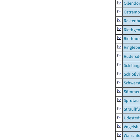
Ollendor
Ostramo
Rastenbe
Riethge
Riethno
Ringleb
Rudersd
Schillin
Schloßv
Schwers
Sömmerd
Sprötau
Straußfu
Udested
Vogelsb
Walschl