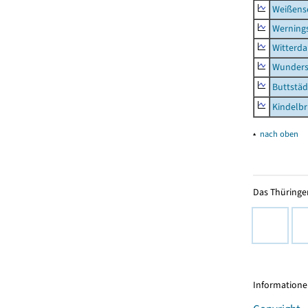
Weißense
Werning
Witterda
Wunders
Buttstäd
Kindelb
▴
nach oben
Das Thüringer
Informationen