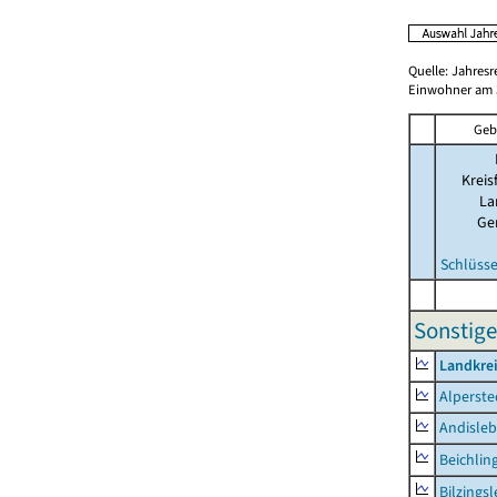
Quelle: Jahresr
Einwohner am 3
Geb
Kreis
La
Ge
Schlüsse
Sonstige
Landkre
Alperste
Andisle
Beichlin
Bilzings