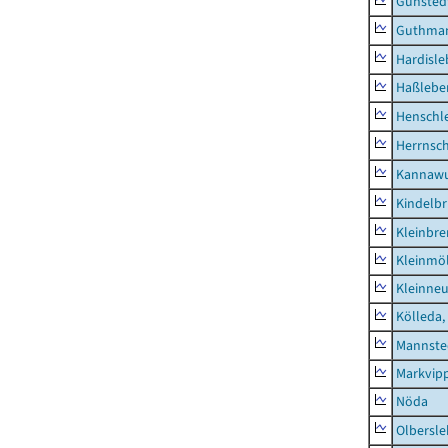
Günsted
Guthma
Hardisl
Haßlebe
Henschl
Herrnsc
Kannawu
Kindelbr
Kleinbr
Kleinmö
Kleinne
Kölleda,
Mannste
Markvip
Nöda
Olbersl