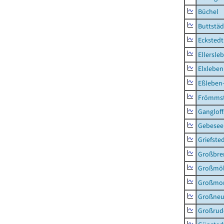
Büchel
Buttstäd
Eckstedt
Ellersle
Elxleben
Eßleben
Frömms
Ganglof
Gebesee,
Griefste
Großbr
Großmö
Großmo
Großne
Großrud