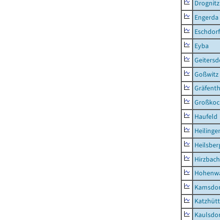
Drognitz
Engerda
Eschdorf
Eyba
Geitersd
Goßwitz
Gräfenth
Großkoc
Haufeld
Heilinge
Heilsber
Hirzbach
Hohenwa
Kamsdor
Katzhüt
Kaulsdor