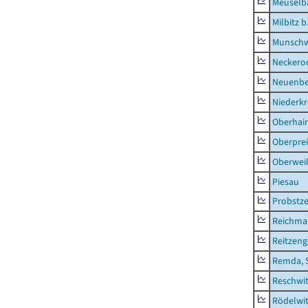
Meuselb
Milbitz b
Munschw
Neckero
Neuenb
Niederk
Oberhai
Oberprei
Oberweiß
Piesau
Probstze
Reichma
Reitzen
Remda, 
Reschwi
Rödelwi