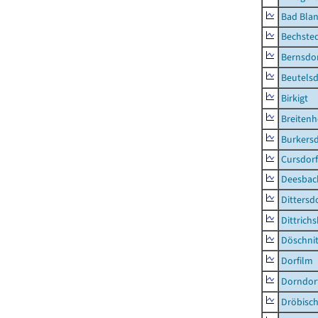
Bad Blan
Bechste
Bernsdo
Beutelsd
Birkigt
Breiten
Burkersd
Cursdorf
Deesbac
Dittersd
Dittrich
Döschni
Dorfilm
Dorndor
Dröbisc