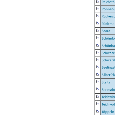
Reichstä
Ronnebu
Rückers
Rüdersd
Saara
Schömb
Schönba
Schwaar
Schwarz
Seelings
Silberfel
Staitz
Steinsdo
Teichwit
Teichwo
Töppeln