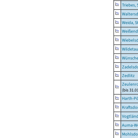
Triebes, 
Waltersd
Weida, S
Weißend
Wiebelsd
Wildeta
Wünsche
Zadelsdo
Zedlitz
Zeulenro
(bis 31.
Harth-Pö
Kraftsdo
Vogtländ
Auma-Wei
Mohlsdor