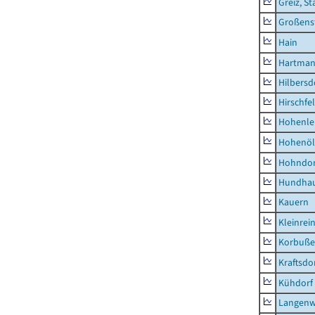
Greiz, St
Großens
Hain
Hartman
Hilbersd
Hirschfe
Hohenle
Hohenöl
Hohndor
Hundha
Kauern
Kleinrei
Korbuß
Kraftsdo
Kühdorf
Langenw