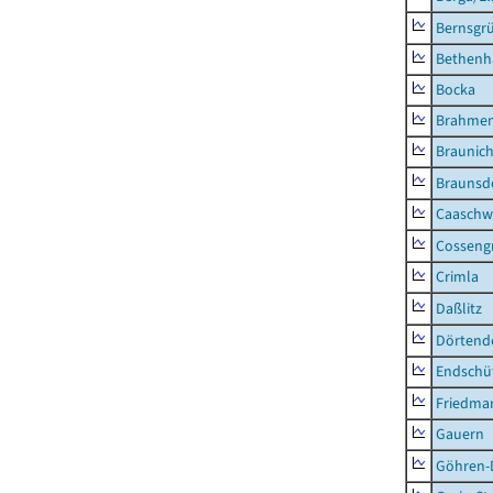
Bernsgr
Bethenh
Bocka
Brahme
Braunic
Braunsd
Caaschw
Cosseng
Crimla
Daßlitz
Dörtend
Endschü
Friedma
Gauern
Göhren-