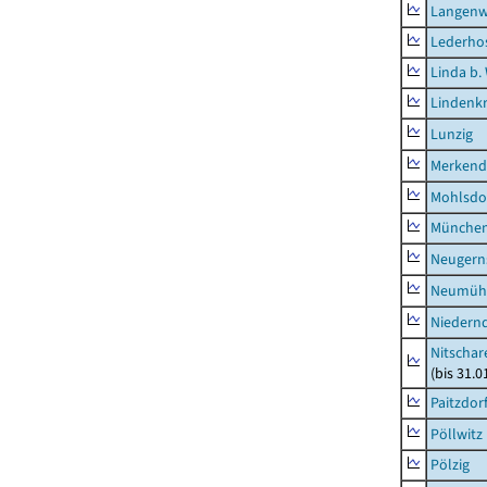
Langenw
Lederho
Linda b.
Lindenk
Lunzig
Merkend
Mohlsdo
München
Neugern
Neumühl
Niedern
Nitschar
(bis 31.
Paitzdor
Pöllwitz
Pölzig