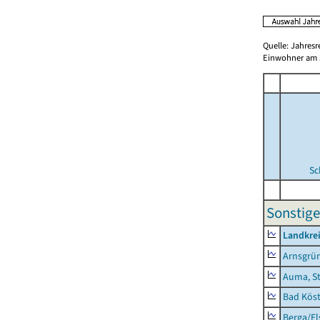
Quelle: Jahresr
Einwohner am 3
Sc
Sonstige
Landkrei
Arnsgrü
Auma, S
Bad Köst
Berga/El