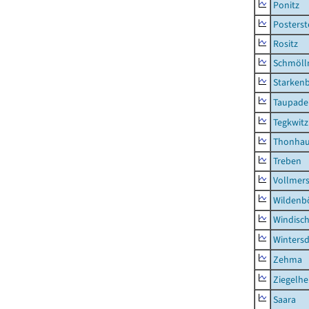
Ponitz
Posterst
Rositz
Schmölln
Starken
Taupade
Tegkwitz
Thonha
Treben
Vollmer
Wildenb
Windisc
Wintersd
Zehma
Ziegelh
Saara