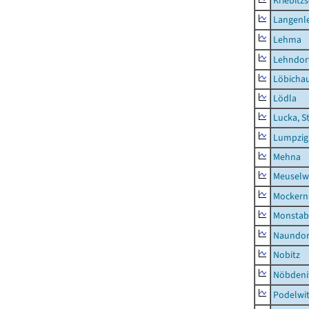
Kriebitz
Langenl
Lehma
Lehndor
Löbicha
Lödla
Lucka, S
Lumpzig
Mehna
Meuselwi
Mockern
Monstab
Naundor
Nobitz
Nöbdeni
Podelwi