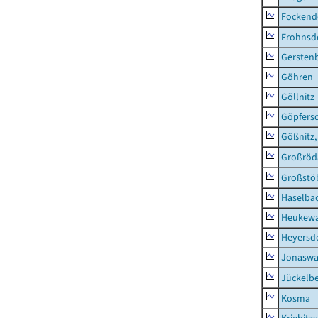
Fockend
Frohnsd
Gersten
Göhren
Göllnitz
Göpfers
Gößnitz,
Großröd
Großstö
Haselba
Heukewa
Heyersd
Jonaswa
Jückelb
Kosma