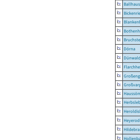
Ballhau
Bickenri
Blanken
Bothenh
Bruchst
Dörna
Dünwal
Flarchh
Großeng
Großvar
Haussö
Herbsle
Heroldi
Heyerod
Hildebr
Hollenb