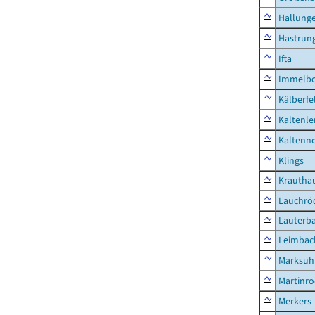
Hallung
Hastrung
Ifta
Immelb
Kälberfe
Kaltenle
Kaltenno
Klings
Krautha
Lauchrö
Lauterb
Leimbac
Marksuh
Martinr
Merkers-