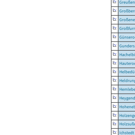
Greußen,
Großber
Großeneh
Großfur
Günsero
Gunders
Hachelb
Hautero
Helbedü
Heldrung
Hemleb
Heygend
Hohene
Holzeng
Holzsuß
Ichstedt