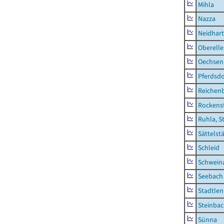
Mihla
Nazza
Neidhar
Oberell
Oechsen
Pferdsd
Reichen
Rockens
Ruhla, S
Sättelst
Schleid
Schwein
Seebach
Stadtlen
Steinba
Sünna