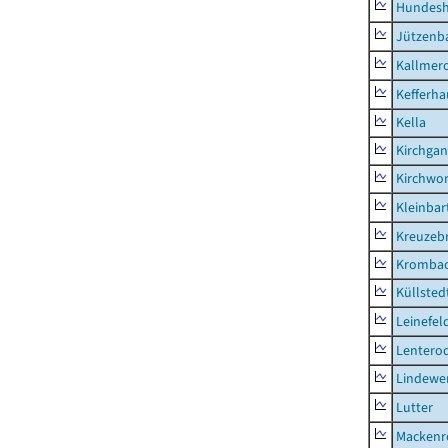
Hundes
Jützenb
Kallmer
Kefferh
Kella
Kirchga
Kirchwor
Kleinbart
Kreuzeb
Kromba
Küllsted
Leinefel
Lentero
Lindewe
Lutter
Mackenr