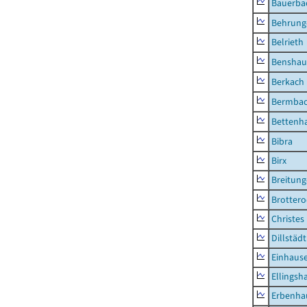
Bauerba
Behrung
Belrieth
Benshau
Berkach
Bermba
Bettenh
Bibra
Birx
Breitun
Brottero
Christes
Dillstädt
Einhaus
Ellingsh
Erbenha