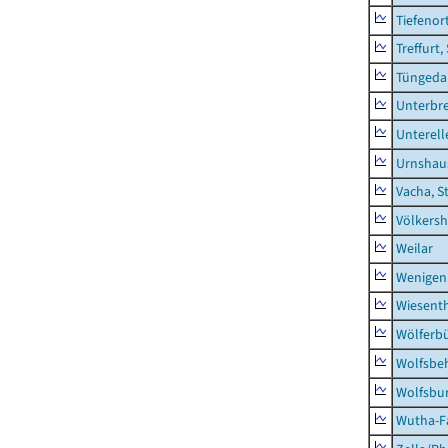
Tiefenor
Treffurt,
Tüngeda
Unterbr
Unterell
Urnshau
Vacha, S
Völkers
Weilar
Wenigen
Wiesent
Wölferbü
Wolfsbe
Wolfsbu
Wutha-F