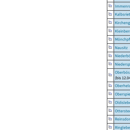
Immenr
Kalbsrie
Kircheng
Kleinbe
Mönchpfi
Nausitz
Niederb
Niedersp
Oberbös
(bis 12.
Oberhel
Oberspie
Oldisleb
Otterste
Reinsdor
Ringleb