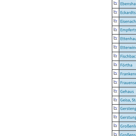
Ebensha
Eckardt
Eisenach
Empfert
Ettenhau
Etterwi
Fischba
Förtha
Franken
Frauens
Gehaus
Geisa, S
Gersten
Gerstun
Großenl
Großens