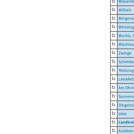
Wiesenfe
Wilbich
Wingero
Wintzin
Worbis, 
Wüstheu
Zwinge
Schimbe
Teistung
Leinefel
Am Ohm
Sonnens
Dingelst
Uder
Landkre
Auleben