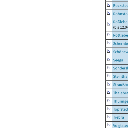
Rockste
Rohnste
Roßleben
(bis 12.
Rottleb
Schernb
Schönew
Seega
Sonders
Steintha
Straußb
Thalebr
Thüring
Topfsted
Trebra
Voigtste