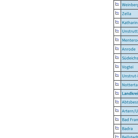
Weinber
Zella
Kathari
Unstrutt
Mentero
Anrode
Südeichs
Vogtei
Unstrut-
Notterta
Landkrei
Abtsbes
Artern/U
Bad Fran
Badra
Bellsted