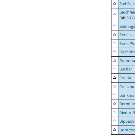
Bad Salz
Barchfe
(bis 30.1
Behring
Berka v. 
Berka/We
Bischofr
Brunnha
Buttlar
Craula
Creuzbur
Dankma
Dermba
Diedorf
Dippach
Dorndor