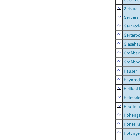
Geismar
Gerbers
Gernrod
Gertero
Glaseha
Großbart
Großbo
Hausen
Haynrod
Heilbad 
Helmsdo
Heuthen
Hoheng
Hohes K
Holunge