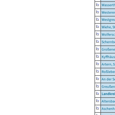
Wassert
Westere
Westgre
Wiehe, S
Wolfers
Schernb
Großeneh
Kyffhäus
Artern, 
Roßleben
An der S
Greußen,
Landkre
Altersba
Aschenh