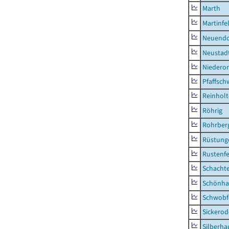
Marth
Martinfe
Neuendo
Neustad
Niederor
Pfaffsc
Reinhol
Röhrig
Rohrber
Rüstung
Rustenf
Schacht
Schönha
Schwobf
Sickerod
Silberha