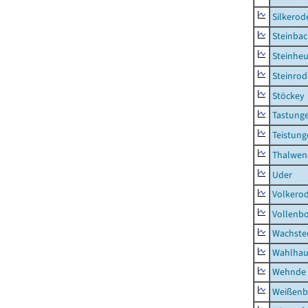
Silkerod
Steinba
Steinhe
Steinrod
Stöckey
Tastung
Teistung
Thalwen
Uder
Volkero
Vollenb
Wachste
Wahlhau
Wehnde
Weißenb