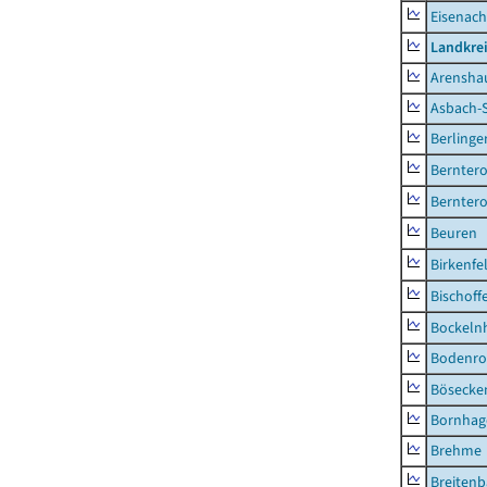
Eisenach
Landkrei
Arensha
Asbach-
Berlinge
Berntero
Berntero
Beuren
Birkenfe
Bischoff
Bockeln
Bodenro
Bösecke
Bornhag
Brehme
Breiten