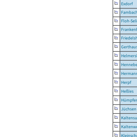
Exdorf
Fambac
Floh-Sel
Franken
Friedels
Gerthau
Helmers
Hennebe
Hermann
Herpf
Heßles
Hümpfer
Jüchsen
Kaltens
Kaltenw
Kleinsch