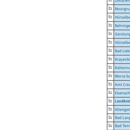
Zella/R
Moorgr
Hörselb
Behring
Gerstun
Hörselbe
Bad Lieb
Krayenb
Kaltenno
Werra-Su
Amt Creu
Eisenach
Landkrei
Altengot
Bad Lang
Bad Tenn