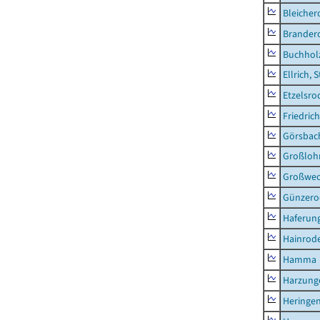
Bleicher
Brander
Buchhol
Ellrich, 
Etzelsro
Friedric
Görsbac
Großloh
Großwe
Günzero
Haferun
Hainrode
Hamma
Harzung
Heringen