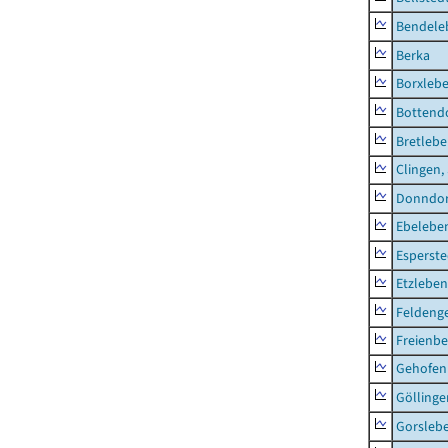
Bendele
Berka
Borxleb
Bottend
Bretleb
Clingen,
Donndor
Ebeleben
Esperste
Etzleben
Feldeng
Freienbe
Gehofen
Göllinge
Gorsleb