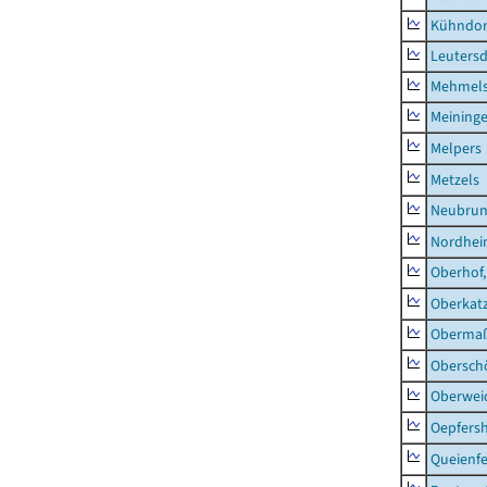
Kühndor
Leutersd
Mehmel
Meininge
Melpers
Metzels
Neubru
Nordhe
Oberhof,
Oberkat
Obermaß
Obersch
Oberwei
Oepfers
Queienfe