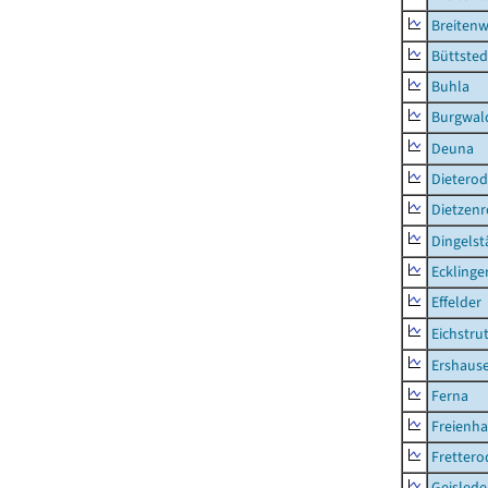
Breitenw
Büttsted
Buhla
Burgwal
Deuna
Dietero
Dietzen
Dingelst
Ecklinge
Effelder
Eichstru
Ershaus
Ferna
Freienh
Frettero
Geisled