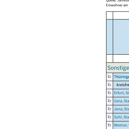
Quelle: Jahresr
Einwohner am 3
Sonstige
Thüring
kreisfre
Erfurt, S
Gera, St
Jena, St
Suhl, St
Weimar, 