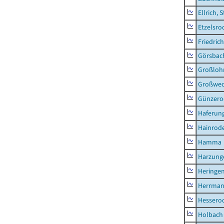
Ellrich, 
Etzelsro
Friedric
Görsbac
Großloh
Großwe
Günzero
Haferun
Hainrode
Hamma
Harzung
Heringen
Herrman
Hessero
Holbach