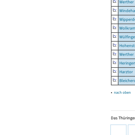
Werther
Windeha
Wipperd
Wolkram
Wülfing
Hohenst
Werther
Heringen
Harztor
Bleicher
▴
nach oben
Das Thüringer