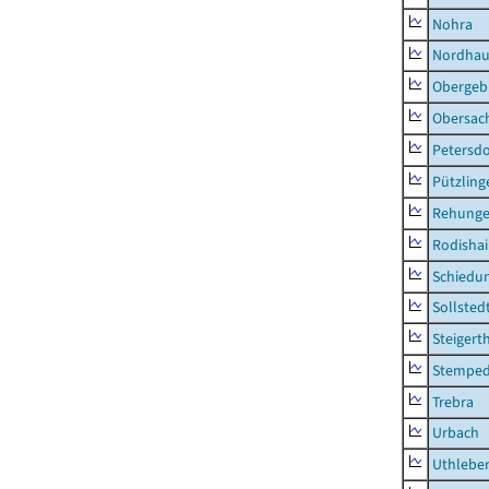
Nohra
Nordhau
Obergeb
Obersac
Petersdo
Pützling
Rehung
Rodisha
Schiedu
Sollsted
Steigert
Stempe
Trebra
Urbach
Uthlebe