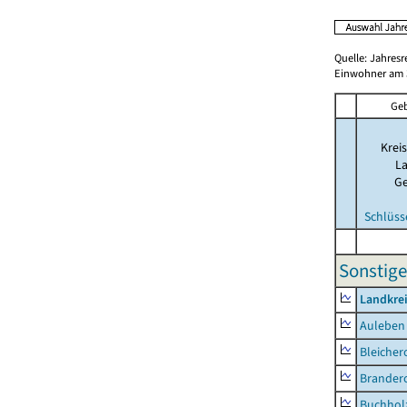
Quelle: Jahresr
Einwohner am 3
Geb
Kreis
La
G
Schlüss
Sonstige
Landkre
Auleben
Bleicher
Brander
Buchhol