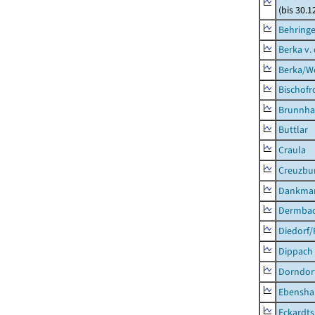
(bis 30.1
Behring
Berka v. 
Berka/We
Bischofr
Brunnha
Buttlar
Craula
Creuzbur
Dankma
Dermba
Diedorf
Dippach
Dorndor
Ebensha
Eckardt