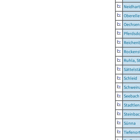
Neidhar
Oberell
Oechsen
Pferdsd
Reichen
Rockens
Ruhla, S
Sättelst
Schleid
Schwein
Seebach
Stadtlen
Steinba
Sünna
Tiefenor