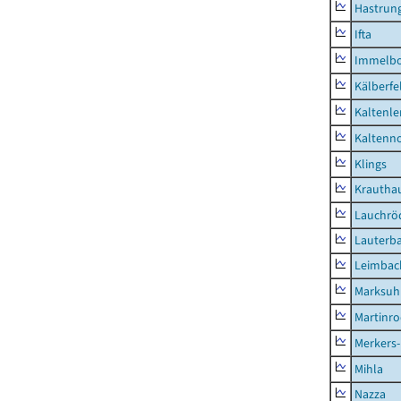
Hastrung
Ifta
Immelb
Kälberfe
Kaltenle
Kaltenno
Klings
Krautha
Lauchrö
Lauterb
Leimbac
Marksuh
Martinr
Merkers-
Mihla
Nazza