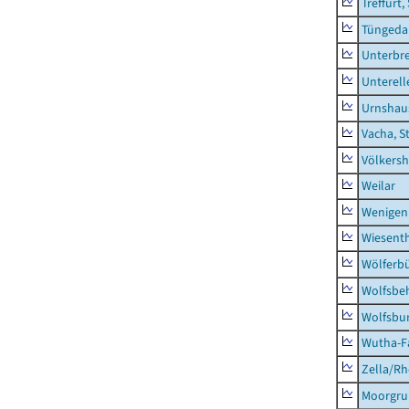
Treffurt,
Tüngeda
Unterbr
Unterell
Urnshau
Vacha, S
Völkers
Weilar
Wenigen
Wiesent
Wölferbü
Wolfsbe
Wolfsbu
Wutha-F
Zella/R
Moorgr