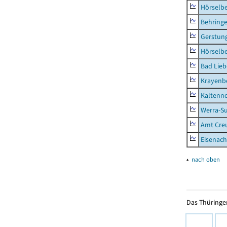
Hörselb
Behring
Gerstun
Hörselbe
Bad Lieb
Krayenb
Kaltenno
Werra-Su
Amt Creu
Eisenach
▴
nach oben
Das Thüringer