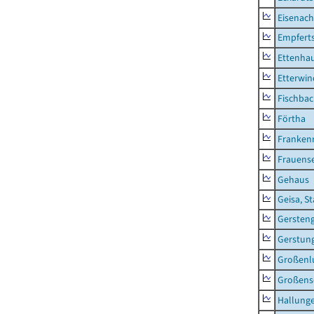
Eisenach
Empfert
Ettenhau
Etterwi
Fischba
Förtha
Franken
Frauens
Gehaus
Geisa, S
Gersten
Gerstun
Großenl
Großens
Hallung