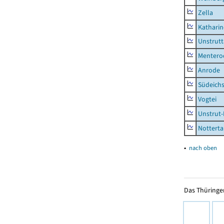
Zella
Kathari
Unstrutt
Mentero
Anrode
Südeichs
Vogtei
Unstrut-
Notterta
▴
nach oben
Das Thüringer