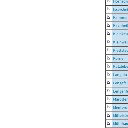
Hornsö
Issershe
Kammerf
Kirchhei
Kleinkeu
Kleinwe
Klettste
Körner
Kutzleb
Langula
Lengefe
Lengenfe
Marolte
Mentero
Mittels
Mühlhau