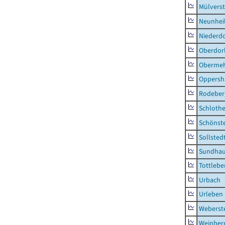
Mülvers
Neunhei
Niederdo
Oberdor
Obermeh
Oppersh
Rodeber
Schlothe
Schönst
Sollsted
Sundha
Tottlebe
Urbach
Urleben
Weberst
Weinber