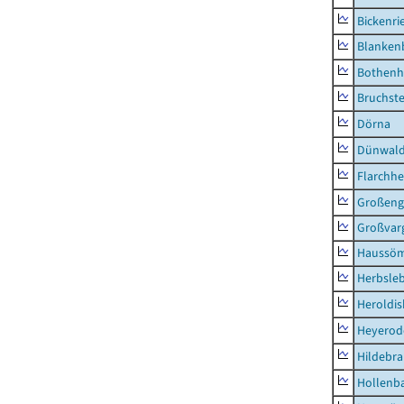
Bickenri
Blanken
Bothenh
Bruchst
Dörna
Dünwal
Flarchh
Großeng
Großvar
Haussö
Herbsle
Heroldi
Heyerod
Hildebr
Hollenb