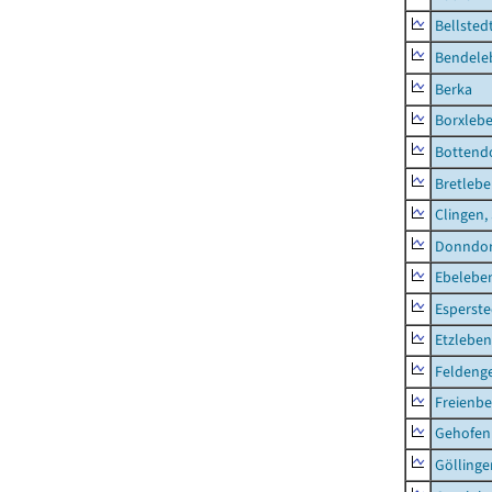
Bellsted
Bendele
Berka
Borxleb
Bottend
Bretleb
Clingen,
Donndor
Ebeleben
Esperste
Etzleben
Feldeng
Freienbe
Gehofen
Göllinge