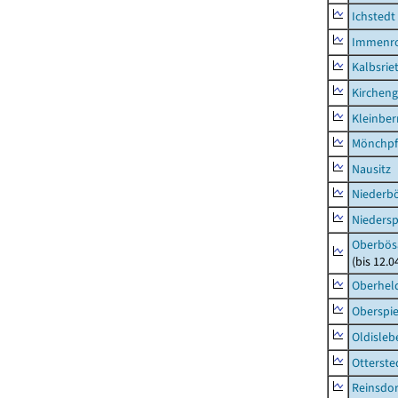
Ichstedt
Immenr
Kalbsrie
Kircheng
Kleinbe
Mönchpfi
Nausitz
Niederb
Niedersp
Oberbös
(bis 12.
Oberhel
Oberspie
Oldisleb
Otterste
Reinsdor