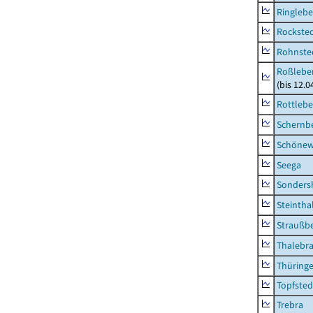
Ringleb
Rockste
Rohnste
Roßleben
(bis 12.
Rottleb
Schernb
Schönew
Seega
Sonders
Steintha
Straußb
Thalebr
Thüring
Topfsted
Trebra