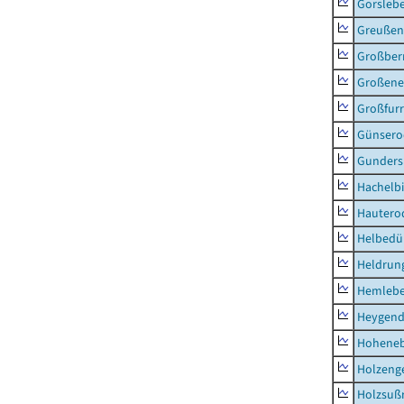
Gorsleb
Greußen,
Großber
Großeneh
Großfur
Günsero
Gunders
Hachelb
Hautero
Helbedü
Heldrung
Hemleb
Heygend
Hohene
Holzeng
Holzsuß