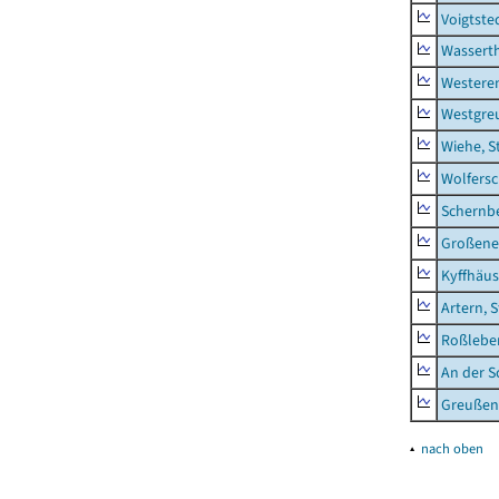
Voigtste
Wassert
Westere
Westgre
Wiehe, S
Wolfers
Schernb
Großeneh
Kyffhäus
Artern, 
Roßleben
An der S
Greußen,
▴
nach oben