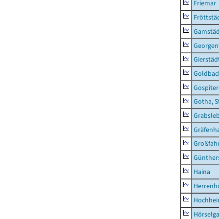
Friemar
Fröttstä
Gamstäd
Georgent
Gierstäd
Goldbac
Gospite
Gotha, S
Grabsle
Gräfenh
Großfah
Günther
Haina
Herrenh
Hochhe
Hörselg