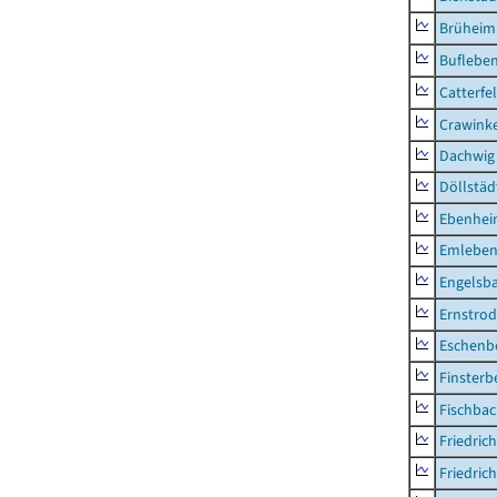
Brüheim
Buflebe
Catterfe
Crawink
Dachwig
Döllstäd
Ebenhe
Emlebe
Engelsb
Ernstro
Eschenb
Finsterb
Fischba
Friedric
Friedric