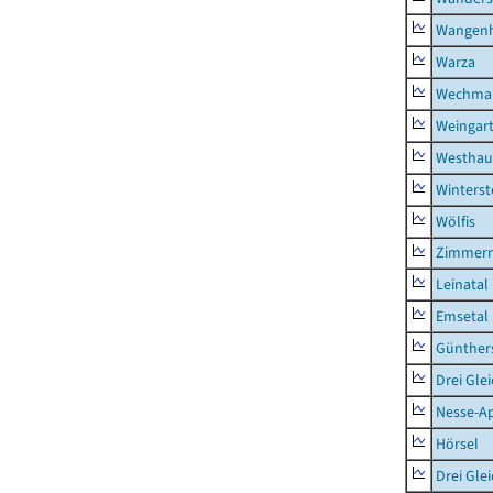
Wangen
Warza
Wechma
Weingar
Westhau
Winterst
Wölfis
Zimmern
Leinatal
Emsetal
Günther
Drei Gle
Nesse-Ap
Hörsel
Drei Gle