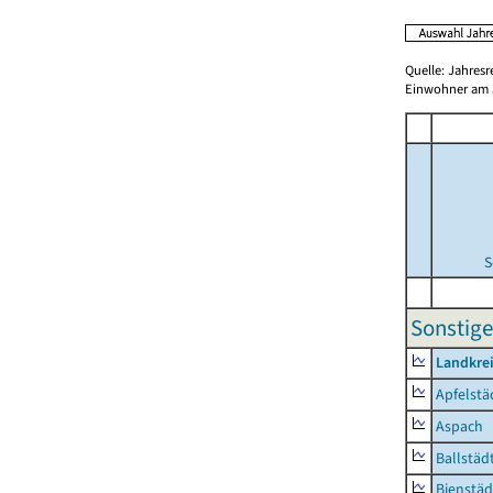
Quelle: Jahresr
Einwohner am 3
S
Sonstige
Landkre
Apfelstä
Aspach
Ballstäd
Bienstäd