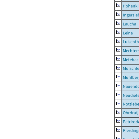
Hohenki
Ingersle
Laucha
Leina
Luisenth
Mechter
Metebac
Molschl
Mühlber
Nauendo
Neudiet
Nottleb
Ohrdruf,
Petrirod
Pferding