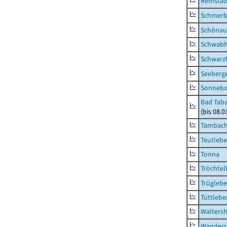
Remstäd
Schmerb
Schönau 
Schwab
Schwarz
Seeberg
Sonneb
Bad Taba
(bis 08.
Tambach-
Teutleb
Tonna
Tröchtel
Trügleb
Tüttlebe
Waltersh
Wanders