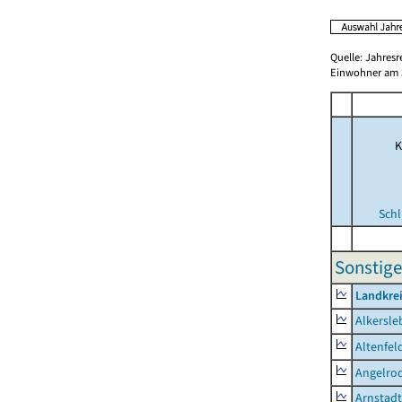
Quelle: Jahresr
Einwohner am 3
K
Schl
Sonstige
Landkrei
Alkersle
Altenfel
Angelro
Arnstadt