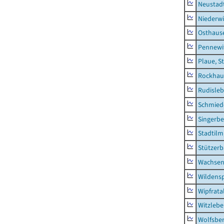
Neustad
Niederwi
Osthaus
Pennewi
Plaue, S
Rockhau
Rudisle
Schmied
Singerbe
Stadtilm
Stützer
Wachsen
Wildensp
Wipfrata
Witzleb
Wolfsbe