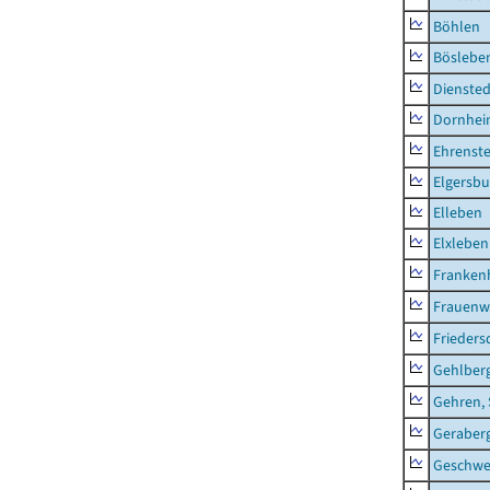
Böhlen
Böslebe
Diensted
Dornhe
Ehrenste
Elgersbu
Elleben
Elxleben
Franken
Frauenw
Frieders
Gehlber
Gehren, 
Geraber
Geschw