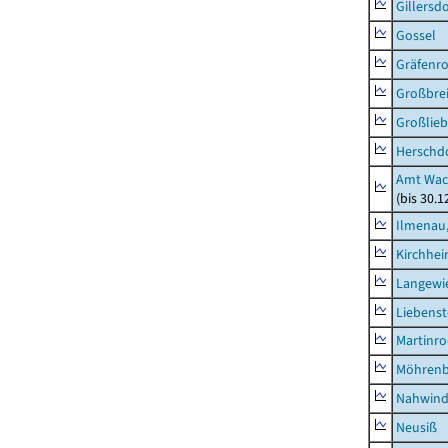
Gillersdo
Gossel
Gräfenr
Großbrei
Großlieb
Herschd
Amt Wac
(bis 30.
Ilmenau,
Kirchhe
Langewie
Liebenst
Martinr
Möhren
Nahwin
Neusiß