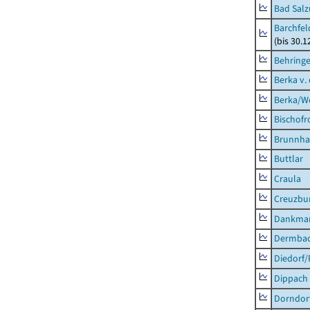
Bad Salz
Barchfe
(bis 30.1
Behring
Berka v. 
Berka/We
Bischofr
Brunnha
Buttlar
Craula
Creuzbur
Dankma
Dermba
Diedorf
Dippach
Dorndor