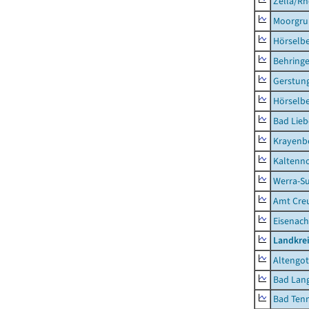
Zella/R
Moorgr
Hörselb
Behring
Gerstun
Hörselbe
Bad Lieb
Krayenb
Kaltenno
Werra-Su
Amt Creu
Eisenach
Landkrei
Altengot
Bad Lang
Bad Tenn