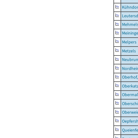
Kühndor
Leutersd
Mehmel
Meininge
Melpers
Metzels
Neubru
Nordhe
Oberhof,
Oberkat
Obermaß
Obersch
Oberwei
Oepfers
Queienfe