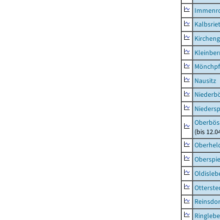
Immenr
Kalbsrie
Kircheng
Kleinbe
Mönchpfi
Nausitz
Niederb
Niedersp
Oberbös
(bis 12.
Oberhel
Oberspie
Oldisleb
Otterste
Reinsdor
Ringleb