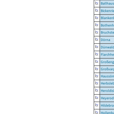
Ballhau
Bickenri
Blanken
Bothenh
Bruchst
Dörna
Dünwal
Flarchh
Großeng
Großvar
Haussö
Herbsle
Heroldi
Heyerod
Hildebr
Hollenb