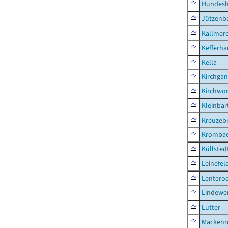
Hundes
Jützenb
Kallmer
Kefferh
Kella
Kirchga
Kirchwor
Kleinbart
Kreuzeb
Kromba
Küllsted
Leinefel
Lentero
Lindewe
Lutter
Mackenr