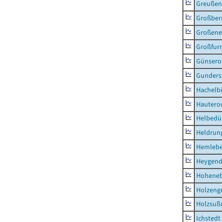
Greußen,
Großber
Großeneh
Großfur
Günsero
Gunders
Hachelb
Hautero
Helbedü
Heldrung
Hemleb
Heygend
Hohene
Holzeng
Holzsuß
Ichstedt