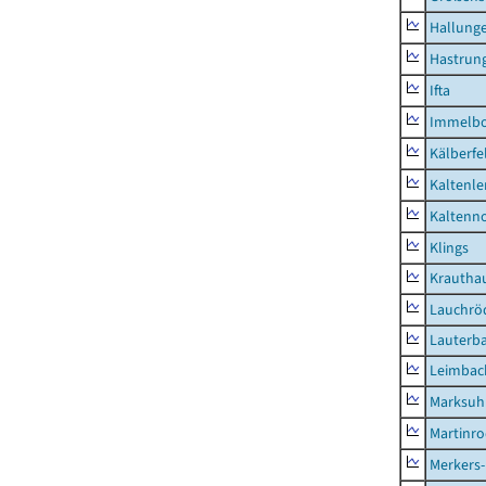
Hallung
Hastrung
Ifta
Immelb
Kälberfe
Kaltenle
Kaltenno
Klings
Krautha
Lauchrö
Lauterb
Leimbac
Marksuh
Martinr
Merkers-