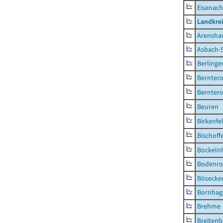
Eisenach
Landkrei
Arensha
Asbach-
Berlinge
Berntero
Berntero
Beuren
Birkenfe
Bischoff
Bockeln
Bodenro
Bösecke
Bornhag
Brehme
Breiten