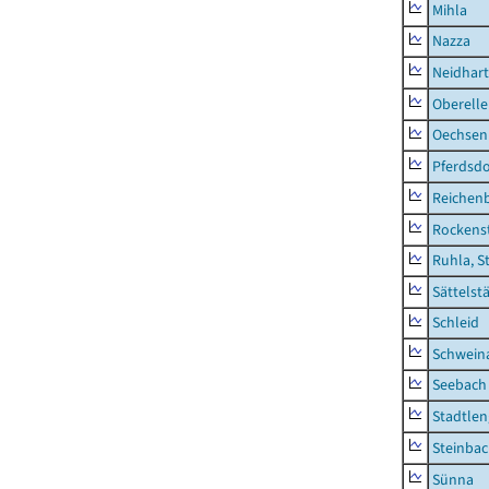
Mihla
Nazza
Neidhar
Oberell
Oechsen
Pferdsd
Reichen
Rockens
Ruhla, S
Sättelst
Schleid
Schwein
Seebach
Stadtlen
Steinba
Sünna