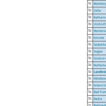
Weinber
Zella
Kathari
Unstrutt
Mentero
Anrode
Südeichs
Vogtei
Unstrut-
Notterta
Landkrei
Abtsbes
Artern/U
Bad Fran
Badra
Bellsted