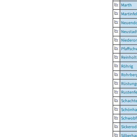
Marth
Martinfe
Neuendo
Neustad
Niederor
Pfaffsc
Reinhol
Röhrig
Rohrber
Rüstung
Rustenf
Schacht
Schönha
Schwobf
Sickerod
Silberha