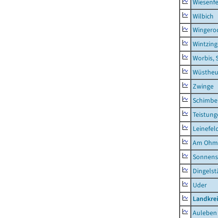
Wiesenfe
Wilbich
Wingero
Wintzin
Worbis, 
Wüstheu
Zwinge
Schimbe
Teistung
Leinefel
Am Ohm
Sonnens
Dingelst
Uder
Landkre
Auleben