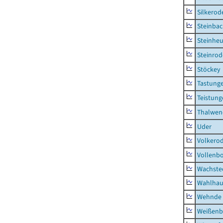
Silkerod
Steinba
Steinhe
Steinrod
Stöckey
Tastung
Teistung
Thalwen
Uder
Volkero
Vollenb
Wachste
Wahlhau
Wehnde
Weißenb