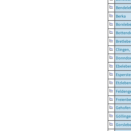
Bendele
Berka
Borxleb
Bottend
Bretleb
Clingen,
Donndor
Ebeleben
Esperste
Etzleben
Feldeng
Freienbe
Gehofen
Göllinge
Gorsleb