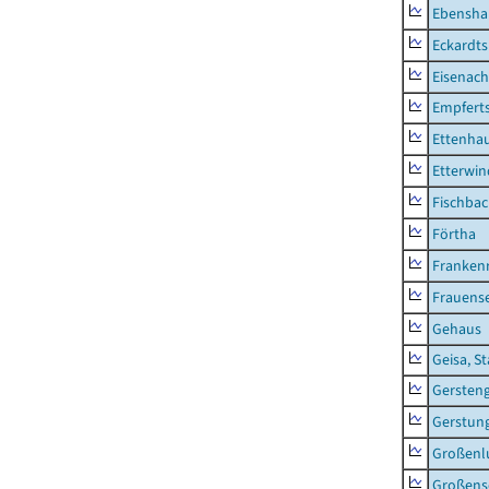
Ebensha
Eckardt
Eisenach
Empfert
Ettenhau
Etterwi
Fischba
Förtha
Franken
Frauens
Gehaus
Geisa, S
Gersten
Gerstun
Großenl
Großens