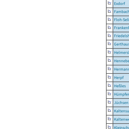
Exdorf
Fambac
Floh-Sel
Franken
Friedels
Gerthau
Helmers
Hennebe
Hermann
Herpf
Heßles
Hümpfer
Jüchsen
Kaltens
Kaltenw
Kleinsch