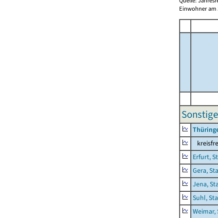
Quelle: Jahresr
Einwohner am 3
Sonstige
Thüring
kreisfre
Erfurt, S
Gera, St
Jena, St
Suhl, St
Weimar, 