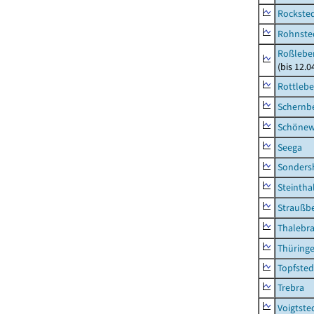
Rockste
Rohnste
Roßleben
(bis 12.
Rottleb
Schernb
Schönew
Seega
Sonders
Steintha
Straußb
Thalebr
Thüring
Topfsted
Trebra
Voigtste