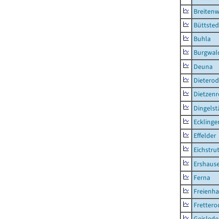
Breitenw
Büttsted
Buhla
Burgwal
Deuna
Dietero
Dietzen
Dingelst
Ecklinge
Effelder
Eichstru
Ershaus
Ferna
Freienh
Frettero
Geisled