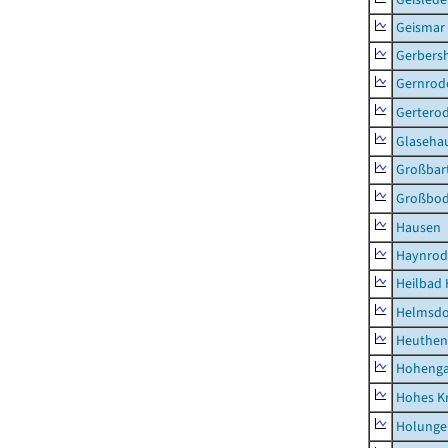
Geismar
Gerbers
Gernrod
Gertero
Glaseha
Großbart
Großbo
Hausen
Haynrod
Heilbad 
Helmsdo
Heuthen
Hoheng
Hohes K
Holunge