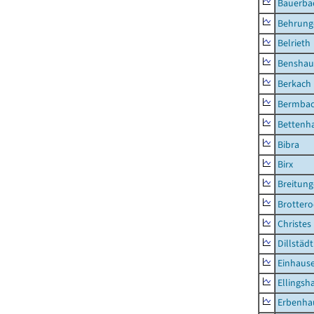
Bauerba
Behrung
Belrieth
Benshau
Berkach
Bermba
Bettenh
Bibra
Birx
Breitun
Brottero
Christes
Dillstädt
Einhaus
Ellingsh
Erbenha