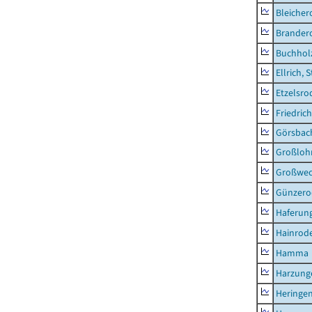
Bleicher
Brander
Buchhol
Ellrich, 
Etzelsro
Friedric
Görsbac
Großloh
Großwe
Günzero
Haferun
Hainrode
Hamma
Harzung
Heringen