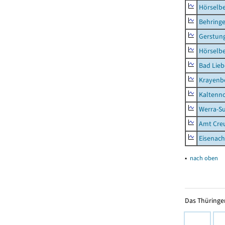
Hörselb
Behring
Gerstun
Hörselbe
Bad Lieb
Krayenb
Kaltenno
Werra-Su
Amt Creu
Eisenach
▴
nach oben
Das Thüringer