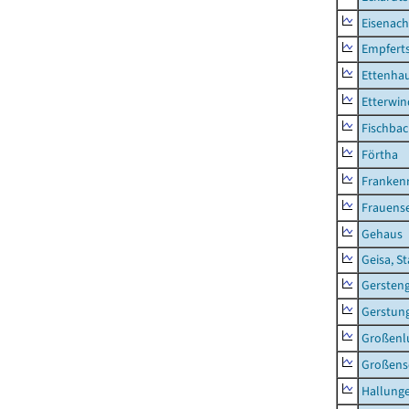
Eisenach
Empfert
Ettenhau
Etterwi
Fischba
Förtha
Franken
Frauens
Gehaus
Geisa, S
Gersten
Gerstun
Großenl
Großens
Hallung