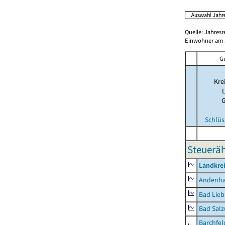
Quelle: Jahresr
Einwohner am 3
G
Kre
Schlüs
Steuerä
Landkrei
Andenh
Bad Lieb
Bad Salz
Barchfe