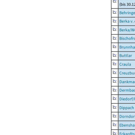
(bis 30.1
Behring
Berka v. 
Berka/We
Bischofr
Brunnha
Buttlar
Craula
Creuzbur
Dankma
Dermba
Diedorf
Dippach
Dorndor
Ebensha
Eckardt