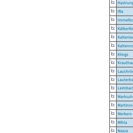
Hastrung
Ifta
Immelb
Kälberfe
Kaltenle
Kaltenno
Klings
Krautha
Lauchrö
Lauterb
Leimbac
Marksuh
Martinr
Merkers-
Mihla
Nazza