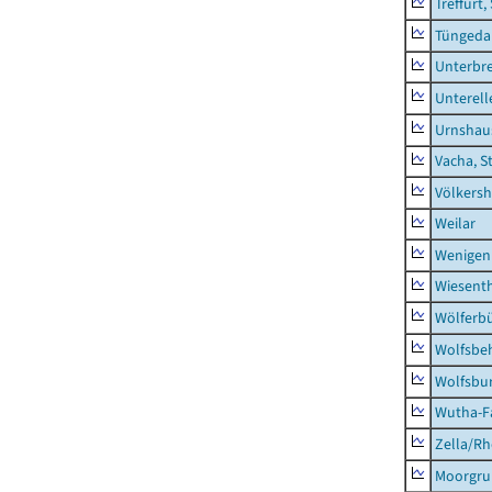
Treffurt,
Tüngeda
Unterbr
Unterell
Urnshau
Vacha, S
Völkers
Weilar
Wenigen
Wiesent
Wölferbü
Wolfsbe
Wolfsbu
Wutha-F
Zella/R
Moorgr