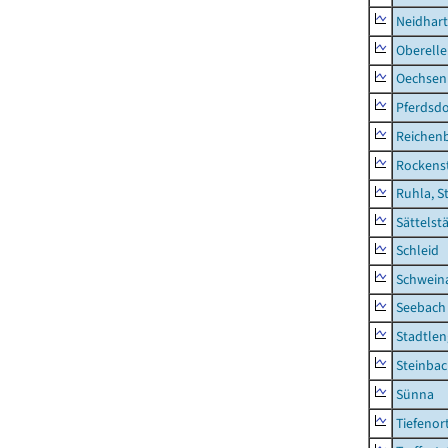
Neidhar
Oberell
Oechsen
Pferdsd
Reichen
Rockens
Ruhla, S
Sättelst
Schleid
Schwein
Seebach
Stadtlen
Steinba
Sünna
Tiefenor