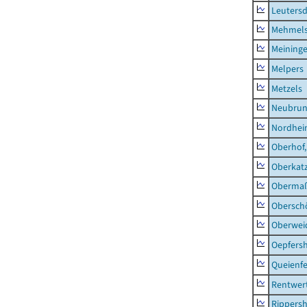
Leutersd
Mehmel
Meininge
Melpers
Metzels
Neubru
Nordhe
Oberhof,
Oberkat
Obermaß
Obersch
Oberwei
Oepfers
Queienfe
Rentwer
Rippers