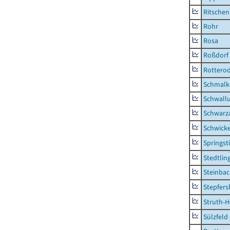
Ritsche
Rohr
Rosa
Roßdorf
Rottero
Schmalka
Schwall
Schwarz
Schwick
Springsti
Stedtlin
Steinbac
Stepfer
Struth-
Sülzfeld