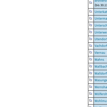
Brottero
(bis 30.1
Unterka
Unterma
Untersc
Unterwe
Utendor
Vachdor
Viernau
Wahns
Wallbac
Walldorf
Wasunge
Wernsha
Wölfers
Wohlmu