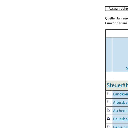
Quelle: Jahresr
Einwohner am 3
S
Steuerä
Landkre
Altersba
Aschenh
Bauerba
Behrung