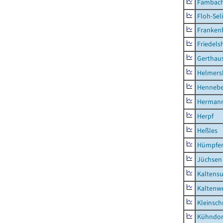
Fambac
Floh-Sel
Franken
Friedels
Gerthau
Helmers
Hennebe
Hermann
Herpf
Heßles
Hümpfer
Jüchsen
Kaltens
Kaltenw
Kleinsch
Kühndor