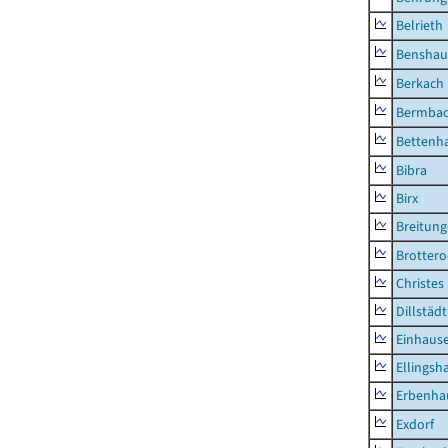
Belrieth
Benshau
Berkach
Bermba
Bettenh
Bibra
Birx
Breitun
Brottero
Christes
Dillstädt
Einhaus
Ellingsh
Erbenha
Exdorf