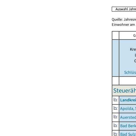
Quelle: Jahresr
Einwohner am 3
G
Kre
Schlüs
Steuerä
Landkre
Apolda, 
Auerste
Bad Berk
Bad Sulz