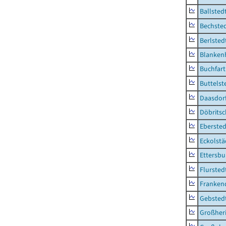
Ballsted
Bechsted
Berlsted
Blankenh
Buchfart
Buttelst
Daasdorf
Döbrits
Ebersted
Eckolstä
Ettersbu
Flursted
Franken
Gebsted
Großher