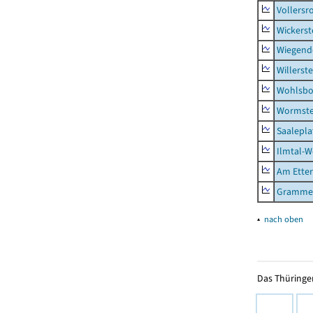
Vollersr
Wickerst
Wiegend
Willerst
Wohlsbo
Wormst
Saalepla
Ilmtal-W
Am Ette
Gramme
▴
nach oben
Das Thüringer