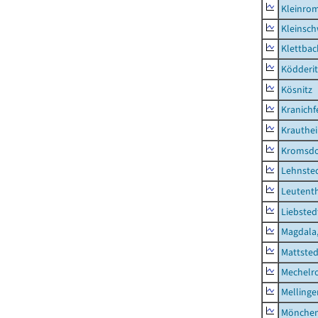
Kleinro
Kleinsc
Klettbac
Ködderit
Kösnitz
Kranichf
Krauthe
Kromsdo
Lehnste
Leutent
Liebsted
Magdala,
Mattsted
Mechelr
Mellinge
Mönchen