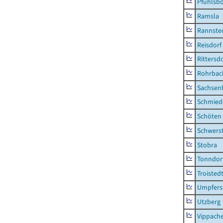
Pfuhlsb
Ramsla
Rannste
Reisdorf
Rittersd
Rohrbac
Sachsen
Schmied
Schöten
Schwers
Stobra
Tonndor
Troisted
Umpfers
Utzberg
Vippach