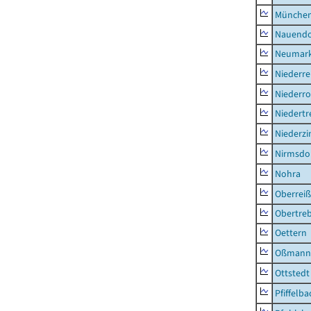
München
Nauendo
Neumark
Niederre
Niederro
Niedertr
Niederz
Nirmsdo
Nohra
Oberrei
Obertre
Oettern
Oßmann
Ottstedt
Pfiffelba