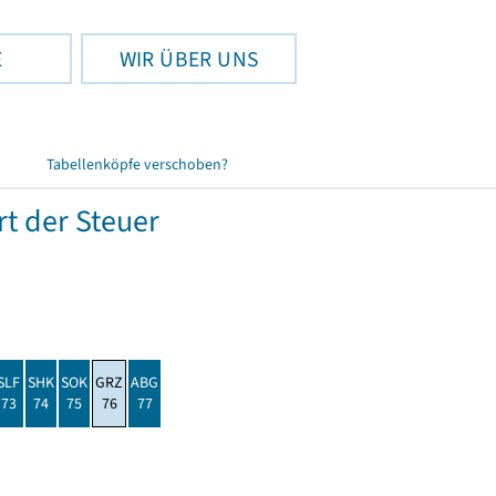
E
WIR ÜBER UNS
Tabellenköpfe verschoben?
t der Steuer
SLF
SHK
SOK
GRZ
ABG
73
74
75
76
77