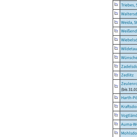
Triebes, 
Waltersd
Weida, S
Weißend
Wiebelsd
Wildeta
Wünsche
Zadelsdo
Zedlitz
Zeulenro
(bis 31.
Harth-Pö
Kraftsdo
Vogtländ
Auma-Wei
Mohlsdor