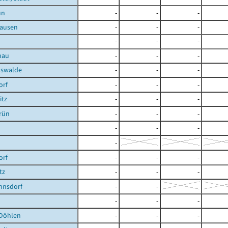
ün
-
-
-
ausen
-
-
-
-
-
-
nau
-
-
-
hswalde
-
-
-
orf
-
-
-
itz
-
-
-
rün
-
-
-
-
-
-
-
orf
-
-
-
tz
-
-
-
nnsdorf
-
-
-
-
-
Döhlen
-
-
-