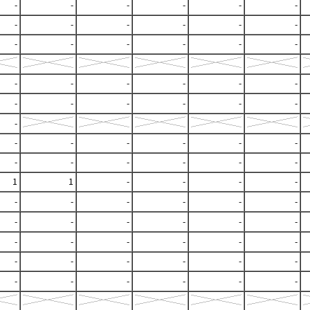
-
-
-
-
-
-
-
-
-
-
-
-
-
-
-
-
-
-
-
-
-
-
-
-
-
-
-
-
-
-
-
-
-
-
-
-
-
-
-
-
-
-
-
1
1
-
-
-
-
-
-
-
-
-
-
-
-
-
-
-
-
-
-
-
-
-
-
-
-
-
-
-
-
-
-
-
-
-
-