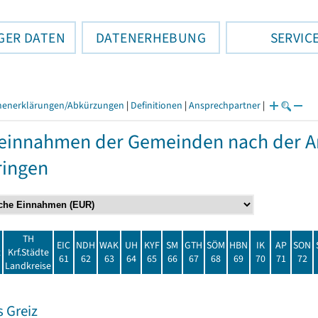
GER DATEN
DATENERHEBUNG
SERVIC
henerklärungen/Abkürzungen
|
Definitionen
|
Ansprechpartner
|
einnahmen der Gemeinden nach der Ar
ringen
TH
EIC
NDH
WAK
UH
KYF
SM
GTH
SÖM
HBN
IK
AP
SON
t
Krf.Städte
61
62
63
64
65
66
67
68
69
70
71
72
Landkreise
 Greiz