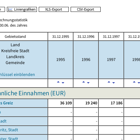
echnungsstatistik
0.06. des Jahres
Gebietsstand
31.12.1995
31.12.1996
31.12.1997
31.12.1
Land
Kreisfreie Stadt
Landkreis
1995
1996
1997
199
Gemeinde
hlüssel einblenden
hnliche Einnahmen (EUR)
s Greiz
36 109
19 240
17 186
n
-
-
-
tadt
-
-
-
ritz, Stadt
-
-
-
ster, Stadt
-
-
-