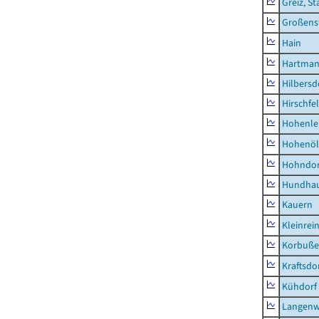
Greiz, St
Großens
Hain
Hartman
Hilbersd
Hirschfe
Hohenle
Hohenöl
Hohndor
Hundha
Kauern
Kleinrei
Korbuß
Kraftsdo
Kühdorf
Langenw