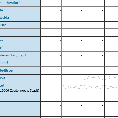
olschendorf
-
-
-
se
-
-
-
 Weida
-
-
-
reuz
-
-
-
-
-
-
orf
-
-
-
rf
-
-
-
bernsdorf, Stadt
-
-
-
sdorf
-
-
-
e/Elster
-
-
-
dorf
-
-
euth
-
01.2006 Zeulenroda, Stadt)
f
-
-
-
-
-
-
-
-
-