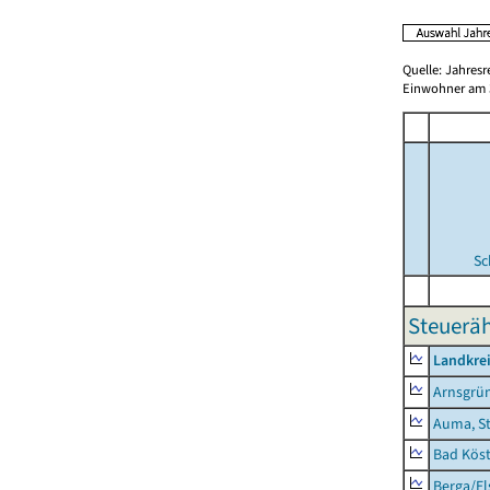
Quelle: Jahresr
Einwohner am 3
Sc
Steuerä
Landkrei
Arnsgrü
Auma, S
Bad Köst
Berga/El