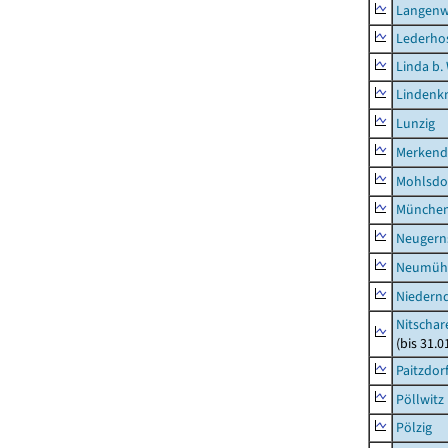
Langenw
Lederho
Linda b.
Lindenk
Lunzig
Merkend
Mohlsdo
München
Neugern
Neumühl
Niedern
Nitschar
(bis 31.
Paitzdor
Pöllwitz
Pölzig