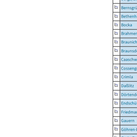
Bernsgr
Bethenh
Bocka
Brahme
Braunic
Braunsd
Caaschw
Cosseng
Crimla
Daßlitz
Dörtend
Endschü
Friedma
Gauern
Göhren-