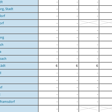
dt
-
-
-
rg, Stadt
-
-
-
dorf
-
-
-
orf
-
-
-
-
-
erg
-
-
-
ch
-
-
-
a
-
-
-
bach
-
-
-
tädt
6
6
6
d
-
-
-
-
-
-
rf
-
-
-
z
-
-
-
lframsdorf
-
-
-
-
-