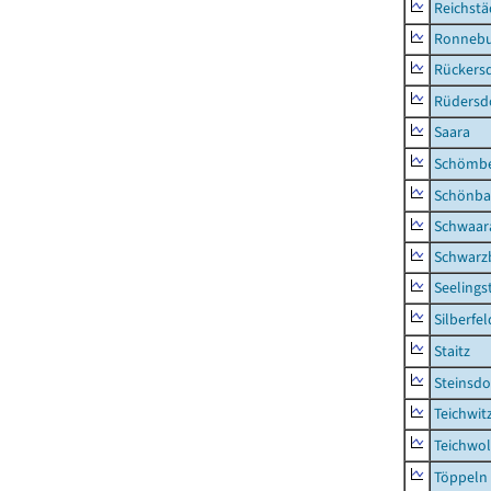
Reichstä
Ronnebu
Rückers
Rüdersd
Saara
Schömb
Schönba
Schwaar
Schwarz
Seelings
Silberfel
Staitz
Steinsdo
Teichwit
Teichwo
Töppeln