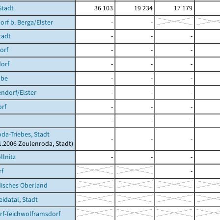
Stadt
36 103
19 234
17 179
orf b. Berga/Elster
-
-
tadt
-
-
-
orf
-
-
-
orf
-
-
-
ube
-
-
-
ndorf/Elster
-
-
-
rf
-
-
-
-
-
-
da-Triebes, Stadt
-
-
-
01.2006 Zeulenroda, Stadt)
llnitz
-
-
-
rf
-
isches Oberland
datal, Stadt
f-Teichwolframsdorf