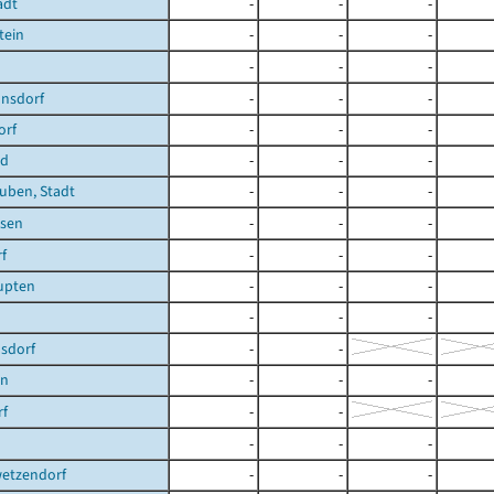
adt
-
-
-
tein
-
-
-
-
-
-
nsdorf
-
-
-
orf
-
-
-
ld
-
-
-
uben, Stadt
-
-
-
sen
-
-
-
f
-
-
-
upten
-
-
-
-
-
-
nsdorf
-
-
en
-
-
-
rf
-
-
-
-
-
etzendorf
-
-
-