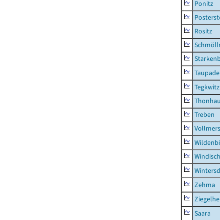
Ponitz
Posterst
Rositz
Schmölln
Starken
Taupade
Tegkwitz
Thonha
Treben
Vollmer
Wildenb
Windisc
Wintersd
Zehma
Ziegelh
Saara