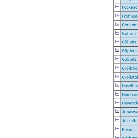
Fockend
Frohnsd
Gersten
Göhren
Göllnitz
Göpfers
Gößnitz,
Großröd
Großstö
Haselba
Heukewa
Heyersd
Jonaswa
Jückelb
Kosma