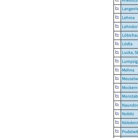
Kriebitz
Langenl
Lehma
Lehndor
Löbicha
Lödla
Lucka, S
Lumpzig
Mehna
Meuselwi
Mockern
Monstab
Naundor
Nobitz
Nöbdeni
Podelwi