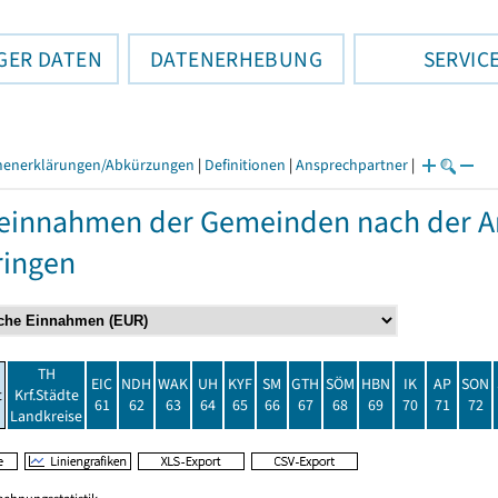
GER DATEN
DATENERHEBUNG
SERVIC
henerklärungen/Abkürzungen
|
Definitionen
|
Ansprechpartner
|
einnahmen der Gemeinden nach der Ar
ringen
TH
EIC
NDH
WAK
UH
KYF
SM
GTH
SÖM
HBN
IK
AP
SON
t
Krf.Städte
61
62
63
64
65
66
67
68
69
70
71
72
Landkreise