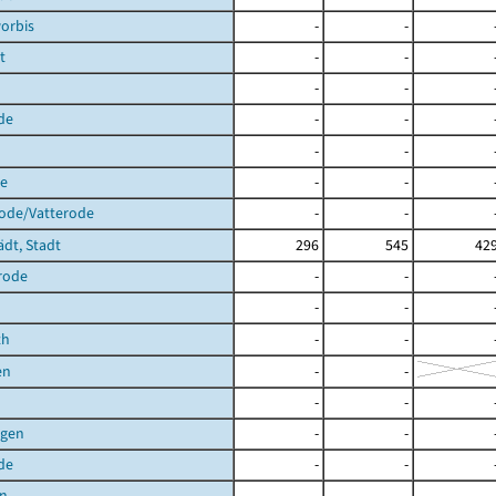
orbis
-
-
t
-
-
-
-
de
-
-
-
-
de
-
-
rode/Vatterode
-
-
ädt, Stadt
296
545
42
rode
-
-
-
-
th
-
-
en
-
-
-
-
agen
-
-
de
-
-
en
-
-