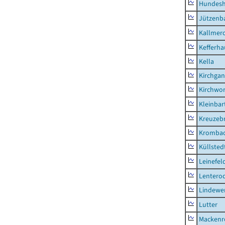
Hundes
Jützenb
Kallmer
Kefferh
Kella
Kirchga
Kirchwor
Kleinbart
Kreuzeb
Kromba
Küllsted
Leinefel
Lentero
Lindewe
Lutter
Mackenr