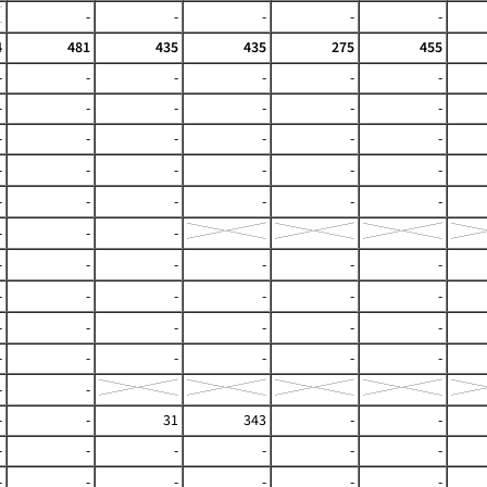
-
-
-
-
-
4
481
435
435
275
455
-
-
-
-
-
-
-
-
-
-
-
-
-
-
-
-
-
-
-
-
-
-
-
-
-
-
-
-
-
-
-
-
-
-
-
-
-
-
-
-
-
-
-
-
-
-
-
-
-
-
-
-
-
-
-
-
-
-
-
-
-
31
343
-
-
-
-
-
-
-
-
-
-
-
-
-
-