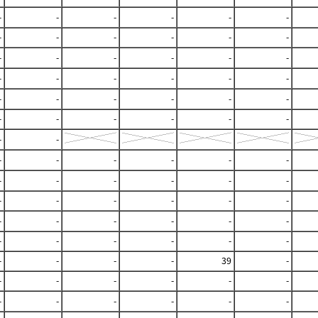
-
-
-
-
-
-
-
-
-
-
-
-
-
-
-
-
-
-
-
-
-
-
-
-
-
-
-
-
-
-
-
-
-
-
-
-
-
-
-
-
-
-
-
-
-
-
-
-
-
-
-
-
-
-
-
-
-
-
-
-
-
-
-
-
-
-
-
-
-
-
-
-
39
-
-
-
-
-
-
-
-
-
-
-
-
-