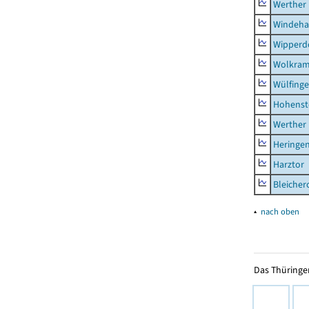
Werther
Windeha
Wipperd
Wolkram
Wülfing
Hohenst
Werther
Heringen
Harztor
Bleicher
▴
nach oben
Das Thüringer