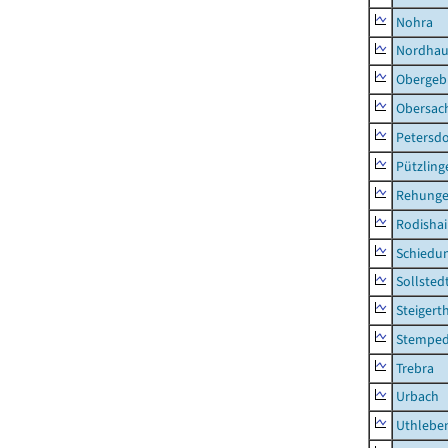
Nohra
Nordhau
Obergeb
Obersac
Petersdo
Pützling
Rehung
Rodisha
Schiedu
Sollsted
Steigert
Stempe
Trebra
Urbach
Uthlebe