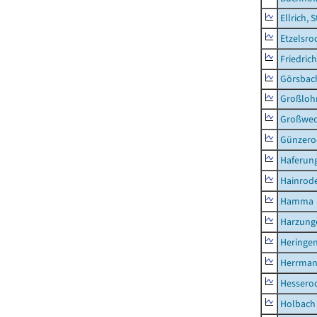
Ellrich, 
Etzelsro
Friedric
Görsbac
Großloh
Großwe
Günzero
Haferun
Hainrode
Hamma
Harzung
Heringen
Herrman
Hessero
Holbach