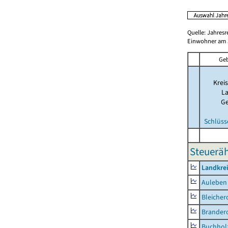
Quelle: Jahresr
Einwohner am 3
Geb
Kreis
La
G
Schlüss
Steueräh
Landkre
Auleben
Bleicher
Brander
Buchhol