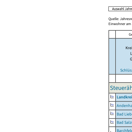
Quelle: Jahresr
Einwohner am 3
G
Kre
Schlüs
Steueräh
Landkrei
Andenh
Bad Lieb
Bad Salz
Barchfe