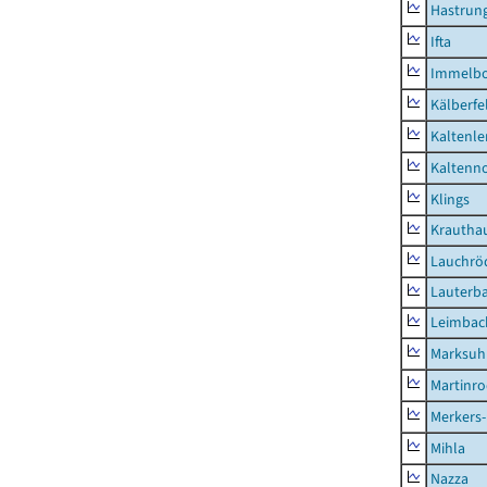
Hastrung
Ifta
Immelb
Kälberfe
Kaltenle
Kaltenno
Klings
Krautha
Lauchrö
Lauterb
Leimbac
Marksuh
Martinr
Merkers-
Mihla
Nazza