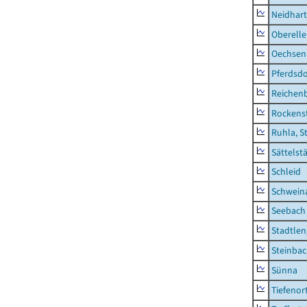
Neidhar
Oberell
Oechsen
Pferdsd
Reichen
Rockens
Ruhla, S
Sättelst
Schleid
Schwein
Seebach
Stadtlen
Steinba
Sünna
Tiefenor