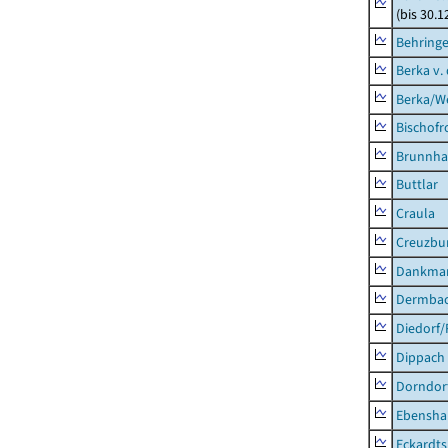
(bis 30.1
Behring
Berka v. 
Berka/We
Bischofr
Brunnha
Buttlar
Craula
Creuzbur
Dankma
Dermba
Diedorf
Dippach
Dorndor
Ebensha
Eckardt