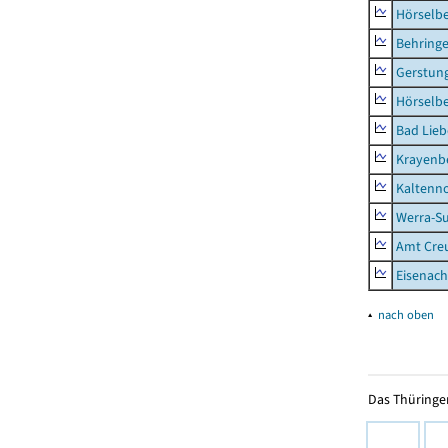
Hörselb
Behring
Gerstun
Hörselbe
Bad Lieb
Krayenb
Kaltenno
Werra-Su
Amt Creu
Eisenach
▴
nach oben
Das Thüringer