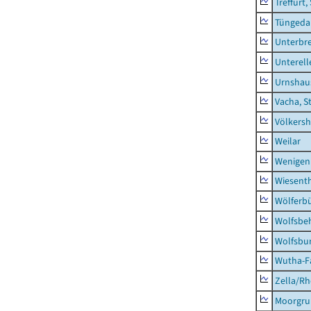
Treffurt,
Tüngeda
Unterbr
Unterell
Urnshau
Vacha, S
Völkers
Weilar
Wenigen
Wiesent
Wölferbü
Wolfsbe
Wolfsbu
Wutha-F
Zella/R
Moorgr