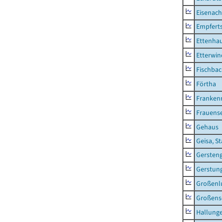
Eisenach
Empfert
Ettenhau
Etterwi
Fischba
Förtha
Franken
Frauens
Gehaus
Geisa, S
Gersten
Gerstun
Großenl
Großens
Hallung