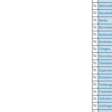
Bellsted
Bendele
Berka
Borxleb
Bottend
Bretleb
Clingen,
Donndor
Ebeleben
Esperste
Etzleben
Feldeng
Freienbe
Gehofen
Göllinge