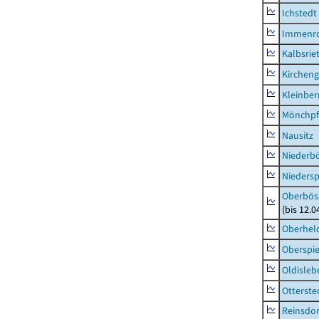
Ichstedt
Immenr
Kalbsrie
Kircheng
Kleinbe
Mönchpfi
Nausitz
Niederb
Niedersp
Oberbös
(bis 12.
Oberhel
Oberspie
Oldisleb
Otterste
Reinsdor