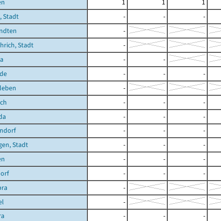
en
1
1
1
 Stadt
-
-
-
ndten
-
rich, Stadt
-
ra
-
-
de
-
-
-
leben
-
ich
-
-
-
da
-
-
-
ndorf
-
-
-
en, Stadt
-
-
-
en
-
-
-
orf
-
-
-
bra
-
el
-
ra
-
-
-