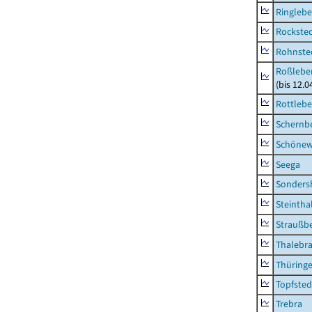
Ringleb
Rockste
Rohnste
Roßleben
(bis 12.
Rottleb
Schernb
Schönew
Seega
Sonders
Steintha
Straußb
Thalebr
Thüring
Topfsted
Trebra