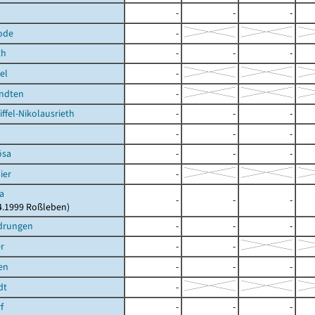
-
-
-
ode
-
th
-
-
-
el
-
rndten
-
ffel-Nikolausrieth
-
-
-
-
-
-
ösa
-
-
-
ier
-
a
-
-
-
04.1999 Roßleben)
drungen
-
-
-
r
-
-
en
-
-
-
dt
-
f
-
-
-