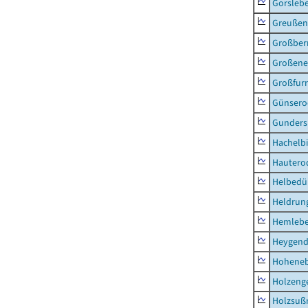
Gorsleb
Greußen,
Großber
Großeneh
Großfur
Günsero
Gunders
Hachelb
Hautero
Helbedü
Heldrung
Hemleb
Heygend
Hohene
Holzeng
Holzsuß