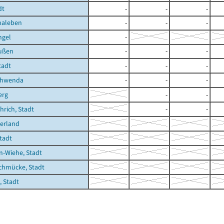
dt
-
-
-
haleben
-
-
-
ngel
-
ußen
-
-
-
tadt
-
-
-
chwenda
-
-
-
erg
-
-
rich, Stadt
-
-
erland
Stadt
-Wiehe, Stadt
chmücke, Stadt
 Stadt