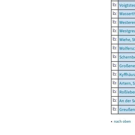
Voigtste
Wassert
Westere
Westgre
Wiehe, S
Wolfers
Schernb
Großeneh
Kyffhäus
Artern, 
Roßleben
An der S
Greußen,
▴
nach oben