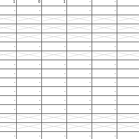
1
0
1
-
-
-
-
-
-
-
-
-
-
-
-
-
-
-
-
-
-
-
-
-
-
-
-
-
-
-
-
-
-
-
-
-
-
-
-
-
-
-
-
-
-
-
-
-
-
-