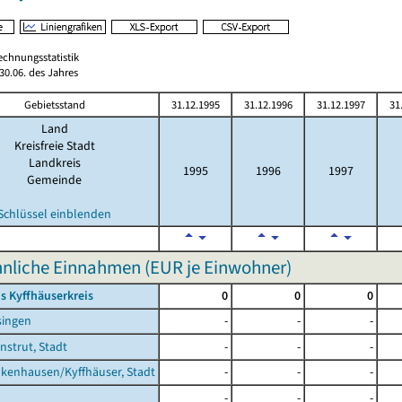
echnungsstatistik
0.06. des Jahres
Gebietsstand
31.12.1995
31.12.1996
31.12.1997
31
Land
Kreisfreie Stadt
Landkreis
1995
1996
1997
Gemeinde
Schlüssel einblenden
nliche Einnahmen (EUR je Einwohner)
s Kyffhäuserkreis
0
0
0
singen
-
-
-
nstrut, Stadt
-
-
-
kenhausen/Kyffhäuser, Stadt
-
-
-
-
-
-