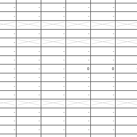
-
-
-
-
-
-
-
-
-
-
-
-
-
-
-
-
-
-
-
-
-
-
-
-
-
-
-
-
-
0
0
-
-
-
-
-
-
-
-
-
-
-
-
-
-
-
-
-
-
-
-
-
-
-
-
-
-
-
-
-
-