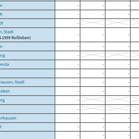
en
-
-
-
dt
-
-
-
dt
-
, Stadt
-
-
-
04.1999 Roßleben)
en
-
-
-
erg
-
erda
-
-
-
-
-
-
hausen, Stadt
-
-
-
leben
-
-
-
erg
-
a
-
enhausen
-
-
-
t
-
-
-
-
-
-