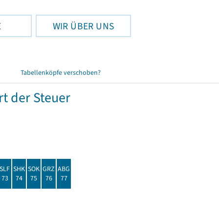
E
WIR ÜBER UNS
Tabellenköpfe verschoben?
t der Steuer
SLF
SHK
SOK
GRZ
ABG
73
74
75
76
77