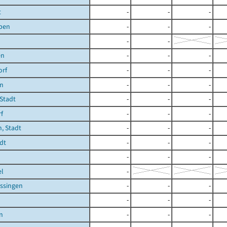
t
-
-
-
ben
-
-
-
-
-
en
-
-
-
orf
-
-
-
en
-
-
-
 Stadt
-
-
-
f
-
-
-
, Stadt
-
-
-
dt
-
-
-
-
-
-
el
-
ssingen
-
-
-
-
-
-
n
-
-
-