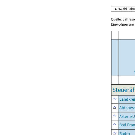
Quelle: Jahresr
Einwohner am 3
Steueräh
Landkrei
Abtsbes
Artern/U
Bad Fran
Badra