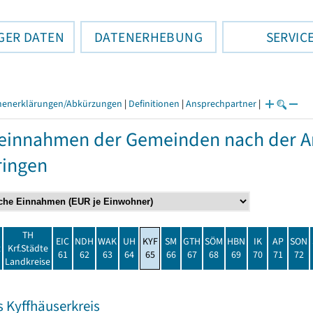
GER DATEN
DATENERHEBUNG
SERVIC
henerklärungen/Abkürzungen
|
Definitionen
|
Ansprechpartner
|
einnahmen der Gemeinden nach der Ar
ringen
TH
EIC
NDH
WAK
UH
KYF
SM
GTH
SÖM
HBN
IK
AP
SON
t
Krf.Städte
61
62
63
64
65
66
67
68
69
70
71
72
Landkreise
s Kyffhäuserkreis