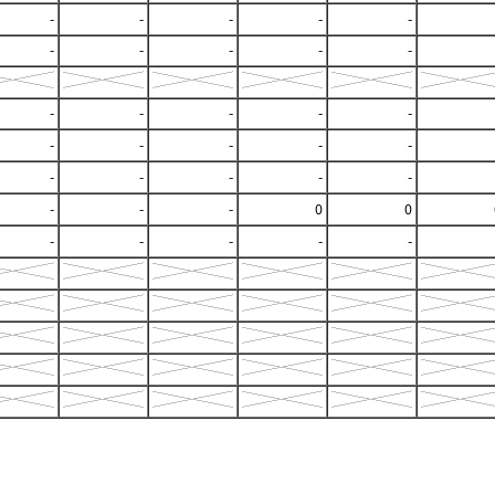
-
-
-
-
-
-
-
-
-
-
-
-
-
-
-
-
-
-
-
-
-
-
-
-
-
-
-
-
0
0
-
-
-
-
-