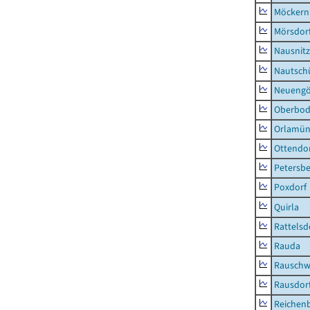
Möckern
Mörsdor
Nausnitz
Nautsch
Neueng
Oberbod
Orlamün
Ottendo
Petersbe
Poxdorf
Quirla
Rattelsd
Rauda
Rauschw
Rausdor
Reichen