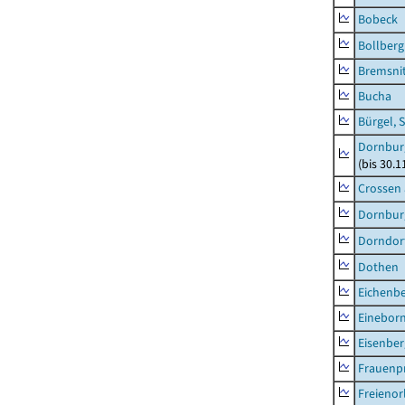
Bobeck
Bollberg
Bremsni
Bucha
Bürgel, 
Dornbur
(bis 30.
Crossen 
Dornburg
Dorndorf
Dothen
Eichenb
Einebor
Eisenber
Frauenpr
Freienor