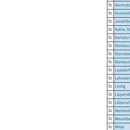
Hermsdor
Hummel
Jenalöbn
Kahla, S
Karlsdor
Kleinbo
Kleinebe
Kleineut
Laasdorf
Leheste
Lindig
Lippers
Löbersc
Mertend
Meuseb
Milda