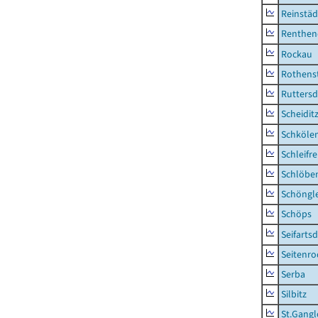
Reinstäd
Renthen
Rockau
Rothens
Ruttersd
Scheidit
Schkölen
Schleifre
Schlöbe
Schöngl
Schöps
Seifartsd
Seitenro
Serba
Silbitz
St.Gangl