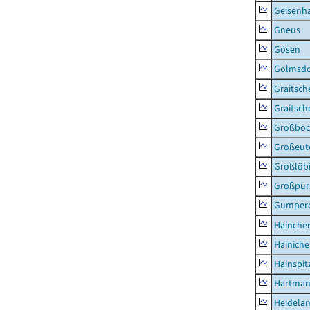
Geisenh
Gneus
Gösen
Golmsdo
Graitsch
Graitsch
Großboc
Großeut
Großlöb
Großpür
Gumper
Hainche
Hainich
Hainspit
Hartman
Heidela