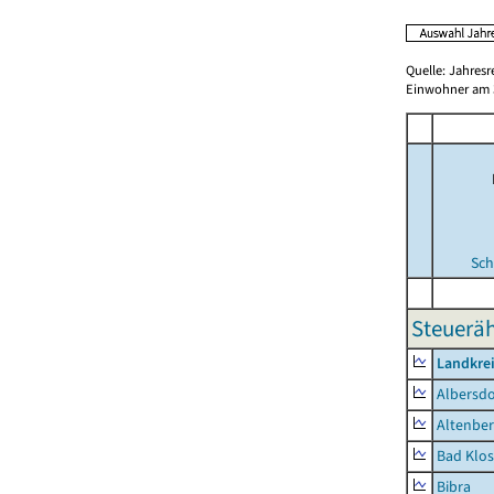
Quelle: Jahresr
Einwohner am 3
Sch
Steueräh
Landkrei
Albersdo
Altenbe
Bad Klos
Bibra