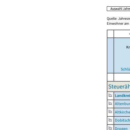
Quelle: Jahresr
Einwohner am 3
Kr
Schlü
Steueräh
Landkrei
Altenbur
Altkirch
Dobitsc
Drogen