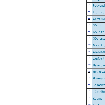
Fockend
Frohnsd
Gersten
Göhren
Göllnitz
Göpfers
Gößnitz,
Großröd
Großstö
Haselba
Heukewa
Heyersd
Jonaswa
Jückelb
Kosma