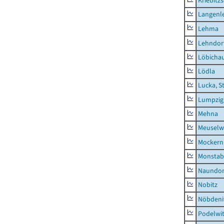
Kriebitz
Langenl
Lehma
Lehndor
Löbicha
Lödla
Lucka, S
Lumpzig
Mehna
Meuselwi
Mockern
Monstab
Naundor
Nobitz
Nöbdeni
Podelwi