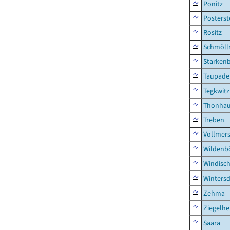
Ponitz
Posterst
Rositz
Schmölln
Starken
Taupade
Tegkwitz
Thonha
Treben
Vollmer
Wildenb
Windisc
Wintersd
Zehma
Ziegelh
Saara