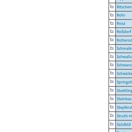
Ritsche
Rohr
Rosa
Roßdorf
Rottero
Schmalka
Schwall
Schwarz
Schwick
Springsti
Stedtlin
Steinbac
Stepfer
Struth-
Sülzfeld