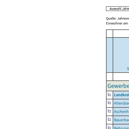
Quelle: Jahresr
Einwohner am 3
S
Gewerbe
Landkre
Altersba
Aschenh
Bauerba
Behrung