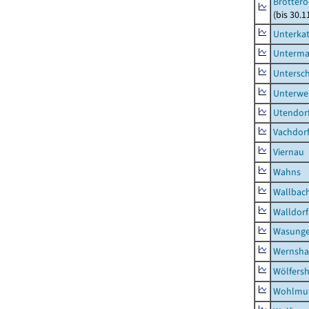
Brottero
(bis 30.1
Unterka
Unterma
Untersc
Unterwe
Utendor
Vachdor
Viernau
Wahns
Wallbac
Walldorf
Wasunge
Wernsha
Wölfers
Wohlmu