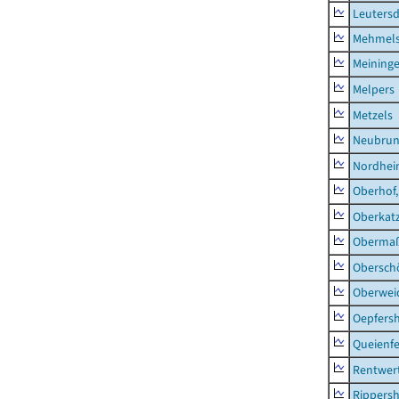
Leutersd
Mehmel
Meininge
Melpers
Metzels
Neubru
Nordhe
Oberhof,
Oberkat
Obermaß
Obersch
Oberwei
Oepfers
Queienfe
Rentwer
Rippers