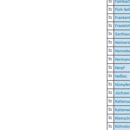
Fambac
Floh-Sel
Franken
Friedels
Gerthau
Helmers
Hennebe
Hermann
Herpf
Heßles
Hümpfer
Jüchsen
Kaltens
Kaltenw
Kleinsch
Kühndor