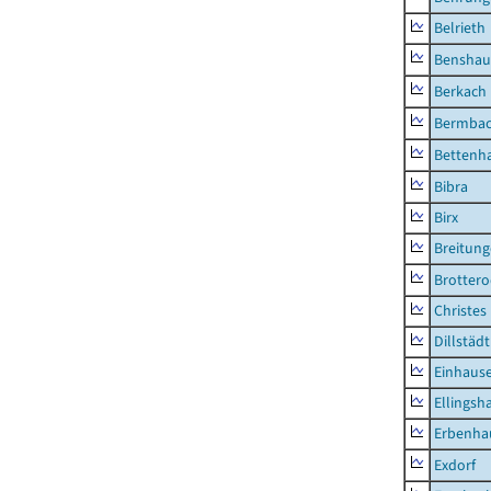
Belrieth
Benshau
Berkach
Bermba
Bettenh
Bibra
Birx
Breitun
Brottero
Christes
Dillstädt
Einhaus
Ellingsh
Erbenha
Exdorf