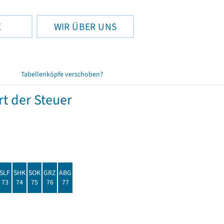
E
WIR ÜBER UNS
Tabellenköpfe verschoben?
t der Steuer
SLF
SHK
SOK
GRZ
ABG
73
74
75
76
77