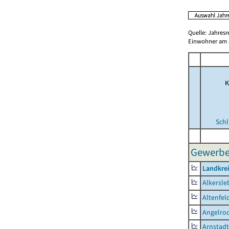
Quelle: Jahresr
Einwohner am 3
K
Schl
Gewerbe
Landkrei
Alkersle
Altenfel
Angelro
Arnstadt