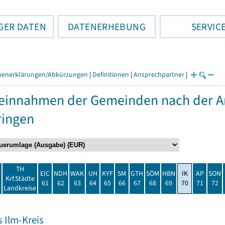
GER DATEN
DATENERHEBUNG
SERVIC
henerklärungen/Abkürzungen
|
Definitionen
|
Ansprechpartner
|
einnahmen der Gemeinden nach der Ar
ringen
TH
EIC
NDH
WAK
UH
KYF
SM
GTH
SÖM
HBN
IK
AP
SON
t
Krf.Städte
61
62
63
64
65
66
67
68
69
70
71
72
Landkreise
 Ilm-Kreis