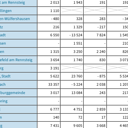
t am Rennsteig
2 013
1 943
191
19
llingen
1 110
en-Wülfershausen
- 480
328
283
- 3
tz
216
1 329
- 217
15
tadt
6 550
- 13 524
7 824
1 54
sen
-
1 551
-
21
ben
1 315
3 250
2 240
82
efeld am Rennsteig
3 654
1 740
830
3 07
rg
3 191
, Stadt
5 622
23 760
- 875
5 53
bach
33 357
- 5 224
2 038
1 20
burggemeinde
3 017
13 084
243
21
ring
-
-
-
l
6 777
4 751
2 859
3 13
en
140
72
17
12
rg
7 431
9 605
3 668
4 46