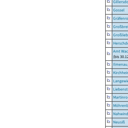
Gillersdo
Gossel
Gräfenr
Großbrei
Großlieb
Herschd
Amt Wac
(bis 30.
Ilmenau,
Kirchhe
Langewie
Liebenst
Martinr
Möhren
Nahwin
Neusiß