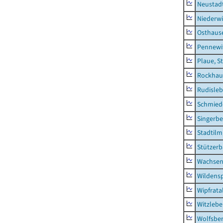
Neustad
Niederwi
Osthaus
Pennewi
Plaue, S
Rockhau
Rudisle
Schmied
Singerbe
Stadtilm
Stützer
Wachsen
Wildensp
Wipfrata
Witzleb
Wolfsbe