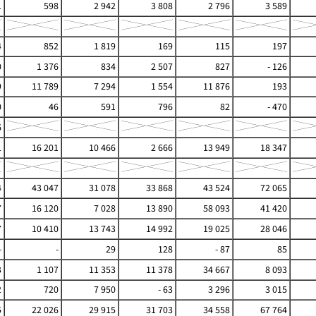
1
598
2 942
3 808
2 796
3 589
4
852
1 819
169
115
197
0
1 376
834
2 507
827
- 126
9
11 789
7 294
1 554
11 876
193
0
46
591
796
82
- 470
6
1
16 201
10 466
2 666
13 949
18 347
4
43 047
31 078
33 868
43 524
72 065
7
16 120
7 028
13 890
58 093
41 420
7
10 410
13 743
14 992
19 025
28 046
-
-
29
128
- 87
85
3
1 107
11 353
11 378
34 667
8 093
2
720
7 950
- 63
3 296
3 015
5
22 026
29 915
31 703
34 558
67 764