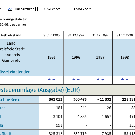
echnungsstatistik
0.06. des Jahres
Gebietsstand
31.12.1995
31.12.1996
31.12.1997
31.12.1998
Land
reisfreie Stadt
Landkreis
1995
1996
1997
1998
Gemeinde
üssel einblenden
steuerumlage (Ausgabe) (EUR)
s Ilm-Kreis
863 012
906 478
- 11 832
228 39
ben
184
241
- 26
3
d
3 104
4 865
- 1 657
47
da
991
-
-
33
, Stadt
325 312
232 719
- 7 935
53 91