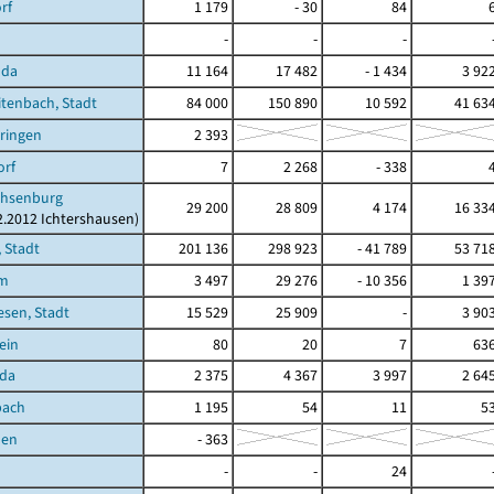
rf
1 179
- 30
84
-
-
-
oda
11 164
17 482
- 1 434
3 92
tenbach, Stadt
84 000
150 890
10 592
41 63
ringen
2 393
orf
7
2 268
- 338
hsenburg
29 200
28 809
4 174
16 33
12.2012 Ichtershausen)
 Stadt
201 136
298 923
- 41 789
53 71
im
3 497
29 276
- 10 356
1 39
sen, Stadt
15 529
25 909
-
3 90
ein
80
20
7
63
oda
2 375
4 367
3 997
2 64
bach
1 195
54
11
5
den
- 363
-
-
24