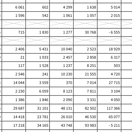
2
6 061
602
4 299
1 638
5 014
3
1 596
542
1 061
1 057
2 015
5
715
1 830
1 277
30 768
- 6 555
8
2 406
5 431
10 040
2 523
18 929
9
21
1 033
2 457
2 858
6 317
1
117
1 528
1 237
8 251
503
2
2 546
241
10 230
21 555
4 720
3
14 044
3 559
370
7 014
27 715
8
2 230
6 059
8 123
7 811
3 104
4
1 386
1 846
2 090
3 331
4 050
6
29 687
31 101
48 131
82 502
117 366
0
14 418
23 781
26 010
46 530
65 077
2
17 218
34 165
43 748
93 983
- 5 211