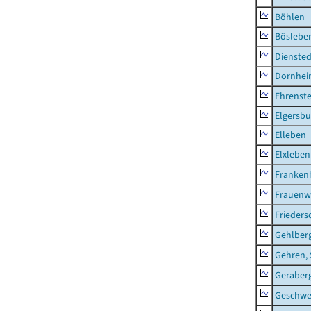
Böhlen
Böslebe
Diensted
Dornhe
Ehrenste
Elgersbu
Elleben
Elxleben
Franken
Frauenw
Frieders
Gehlber
Gehren, 
Geraber
Geschw