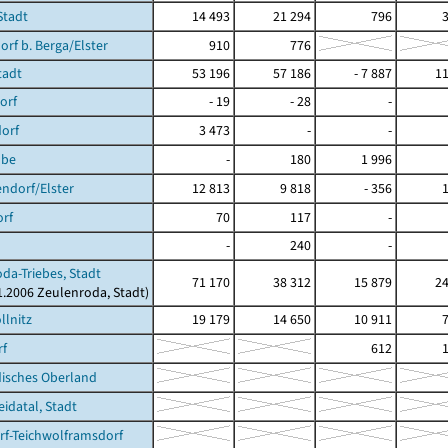
Stadt
14 493
21 294
796
orf b. Berga/Elster
910
776
tadt
53 196
57 186
- 7 887
11
orf
- 19
- 28
-
orf
3 473
-
-
ube
-
180
1 996
ndorf/Elster
12 813
9 818
- 356
rf
70
117
-
-
240
-
da-Triebes, Stadt
71 170
38 312
15 879
24
01.2006 Zeulenroda, Stadt)
llnitz
19 179
14 650
10 911
rf
612
isches Oberland
datal, Stadt
f-Teichwolframsdorf