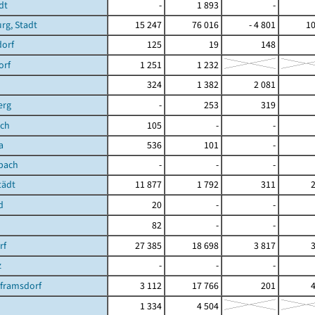
dt
-
1 893
-
rg, Stadt
15 247
76 016
- 4 801
10
dorf
125
19
148
orf
1 251
1 232
324
1 382
2 081
erg
-
253
319
ch
105
-
-
a
536
101
-
bach
-
-
-
tädt
11 877
1 792
311
d
20
-
-
82
-
-
rf
27 385
18 698
3 817
z
-
-
-
lframsdorf
3 112
17 766
201
1 334
4 504