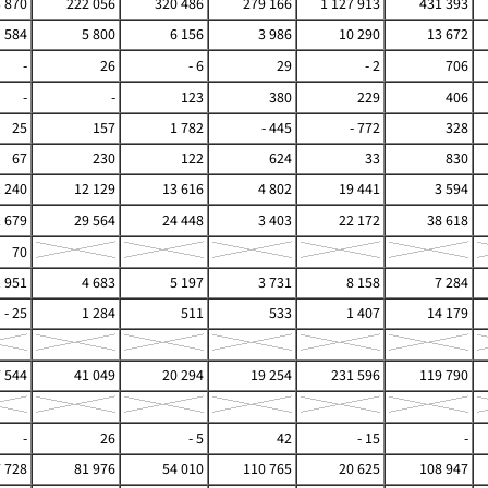
 870
222 056
320 486
279 166
1 127 913
431 393
584
5 800
6 156
3 986
10 290
13 672
-
26
- 6
29
- 2
706
-
-
123
380
229
406
25
157
1 782
- 445
- 772
328
67
230
122
624
33
830
1 240
12 129
13 616
4 802
19 441
3 594
1 679
29 564
24 448
3 403
22 172
38 618
70
1 951
4 683
5 197
3 731
8 158
7 284
- 25
1 284
511
533
1 407
14 179
7 544
41 049
20 294
19 254
231 596
119 790
-
26
- 5
42
- 15
-
7 728
81 976
54 010
110 765
20 625
108 947