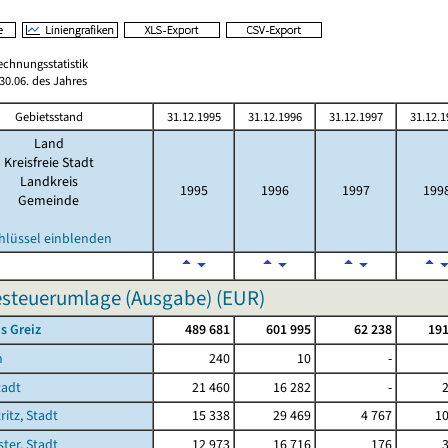
echnungsstatistik
0.06. des Jahres
Gebietsstand
31.12.1995
31.12.1996
31.12.1997
31.12.1
Land
Kreisfreie Stadt
Landkreis
1995
1996
1997
199
Gemeinde
hlüssel einblenden
steuerumlage (Ausgabe) (EUR)
s Greiz
489 681
601 995
62 238
191
n
240
10
-
tadt
21 460
16 282
-
ritz, Stadt
15 338
29 469
4 767
10
ster, Stadt
12 973
16 716
176