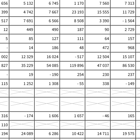
656
5 132
6 745
1 170
7 560
7 313
1 399
4 742
7 667
23 193
15 555
11 729
517
7 691
6 566
8 508
3 390
- 1 564
12
449
490
187
90
2 729
5
85
127
111
64
157
-
14
186
48
472
968
1 002
12 329
16 024
- 517
12 504
15 107
4 827
35 229
54 085
119 896
47 037
86 530
-
19
- 190
254
230
237
2 115
1 252
1 308
- 55
338
- 149
316
- 174
1 606
1 657
- 46
165
110
4 194
24 089
6 286
10 422
14 711
19 575