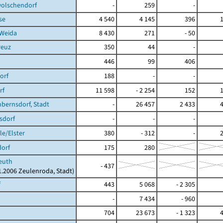
olschendorf
-
259
-
se
4 540
4 145
396
 Weida
8 430
271
- 50
reuz
350
44
-
446
99
406
orf
188
-
-
rf
11 598
- 2 254
152
bernsdorf, Stadt
-
26 457
2 433
sdorf
-
-
-
e/Elster
380
- 312
-
dorf
175
280
euth
- 437
01.2006 Zeulenroda, Stadt)
f
443
5 068
- 2 305
-
7 434
- 960
704
23 673
- 1 323