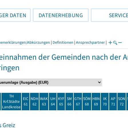
GER DATEN
DATENERHEBUNG
SERVIC
henerklärungen/Abkürzungen
|
Definitionen
|
Ansprechpartner
|
einnahmen der Gemeinden nach der Ar
ringen
TH
EIC
NDH
WAK
UH
KYF
SM
GTH
SÖM
HBN
IK
AP
SON
t
Krf.Städte
61
62
63
64
65
66
67
68
69
70
71
72
Landkreise
 Greiz