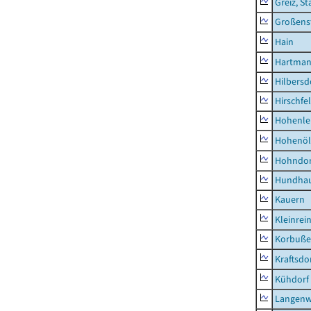
Greiz, St
Großens
Hain
Hartman
Hilbersd
Hirschfe
Hohenle
Hohenöl
Hohndor
Hundha
Kauern
Kleinrei
Korbuß
Kraftsdo
Kühdorf
Langenw