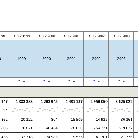
998
31.12.1999
31.12.2000
31.12.2001
31.12.2002
31.12.2003
8
1999
2000
2001
2002
2003
 947
1 383 333
1 203 945
1 481 137
2 950 050
3 625 022
24
2 862
20 322
804
15 509
14 935
36 361
 806
70 821
46 464
78 650
264 321
619 637
3 436
32 718
24 983
19 525
41 301
27 336