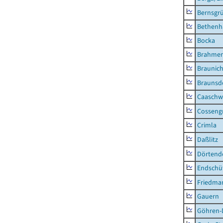
Bernsgr
Bethenh
Bocka
Brahme
Braunic
Braunsd
Caaschw
Cosseng
Crimla
Daßlitz
Dörtend
Endschü
Friedma
Gauern
Göhren-