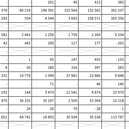
-
-
201
49
413
383
 578
80 216
146 391
153 564
152 562
301 107
293
554
4 544
3 693
108 571
305 356
581
2 441
1 256
1 759
2 264
5 234
42
442
200
117
177
- 263
-
-
1
95
147
453
- 153
4
50
285
316
397
283
2 331
10 779
1 099
37 981
23 466
9 848
-
-
71
-
46
140
291
144
3 470
12 541
4 874
22 970
3 975
36 155
35 107
2 505
53 304
10 218
-
24
26
79
- 28
- 1
4 651
64 742
- 18 892
30 504
35 538
113 787