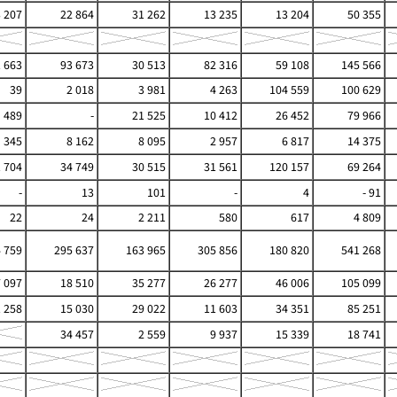
3 207
22 864
31 262
13 235
13 204
50 355
 663
93 673
30 513
82 316
59 108
145 566
39
2 018
3 981
4 263
104 559
100 629
489
-
21 525
10 412
26 452
79 966
345
8 162
8 095
2 957
6 817
14 375
1 704
34 749
30 515
31 561
120 157
69 264
-
13
101
-
4
- 91
22
24
2 211
580
617
4 809
 759
295 637
163 965
305 856
180 820
541 268
7 097
18 510
35 277
26 277
46 006
105 099
1 258
15 030
29 022
11 603
34 351
85 251
34 457
2 559
9 937
15 339
18 741