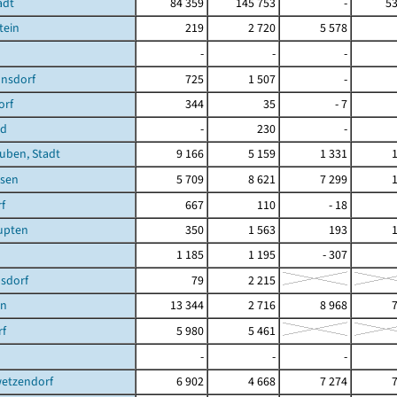
adt
84 359
145 753
-
53
tein
219
2 720
5 578
-
-
-
nsdorf
725
1 507
-
orf
344
35
- 7
ld
-
230
-
uben, Stadt
9 166
5 159
1 331
sen
5 709
8 621
7 299
f
667
110
- 18
upten
350
1 563
193
1 185
1 195
- 307
nsdorf
79
2 215
en
13 344
2 716
8 968
rf
5 980
5 461
-
-
-
etzendorf
6 902
4 668
7 274