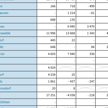
ün
166
718
- 499
ausen
-
1 214
- 61
688
135
-
nau
-
6 945
3 470
hswalde
11 996
13 668
1 343
orf
445
22
-
itz
648
-
84
rün
4 603
7 940
336
-
-
-
4 929
orf
4 534
25
-
tz
1 861
- 437
- 247
nnsdorf
20
8
17 251
- 4 038
- 218
Döhlen
-
-
-