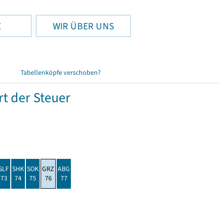
E
WIR ÜBER UNS
Tabellenköpfe verschoben?
t der Steuer
SLF
SHK
SOK
GRZ
ABG
73
74
75
76
77