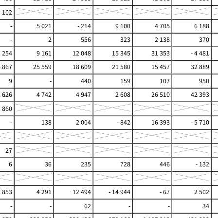
102
-
5 021
- 214
9 100
4 705
6 188
-
2
556
323
2 138
370
254
9 161
12 048
15 345
31 353
- 4 481
4 867
25 559
18 609
21 580
15 457
32 889
9
-
440
159
107
950
2 626
4 742
4 947
2 608
26 510
42 393
860
-
138
2 004
- 842
16 393
- 5 710
27
6
36
235
728
446
- 132
2 853
4 291
12 494
- 14 944
- 67
2 502
-
-
62
-
-
34