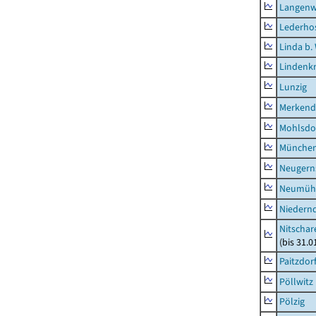
Langenw
Lederho
Linda b.
Lindenk
Lunzig
Merkend
Mohlsdo
München
Neugern
Neumühl
Niedern
Nitschar
(bis 31.
Paitzdor
Pöllwitz
Pölzig