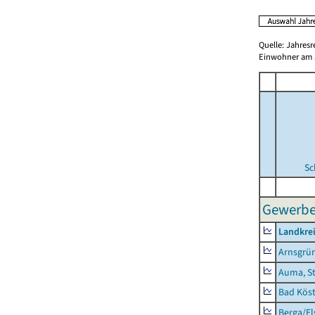
Quelle: Jahresr
Einwohner am 3
Sc
Gewerbe
Landkrei
Arnsgrü
Auma, S
Bad Köst
Berga/El