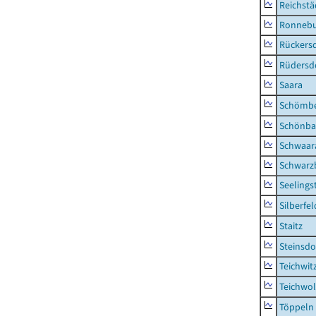
Reichstä
Ronnebu
Rückers
Rüdersd
Saara
Schömb
Schönba
Schwaar
Schwarz
Seelings
Silberfel
Staitz
Steinsdo
Teichwit
Teichwo
Töppeln