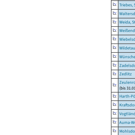
Triebes, 
Waltersd
Weida, S
Weißend
Wiebelsd
Wildeta
Wünsche
Zadelsdo
Zedlitz
Zeulenro
(bis 31.
Harth-Pö
Kraftsdo
Vogtländ
Auma-Wei
Mohlsdor