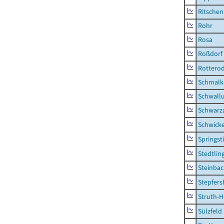
Ritsche
Rohr
Rosa
Roßdorf
Rottero
Schmalka
Schwall
Schwarz
Schwick
Springsti
Stedtlin
Steinbac
Stepfer
Struth-
Sülzfeld