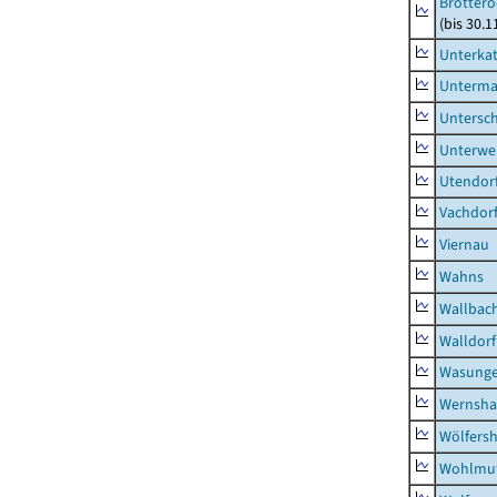
Brottero
(bis 30.1
Unterka
Unterma
Untersc
Unterwe
Utendor
Vachdor
Viernau
Wahns
Wallbac
Walldorf
Wasunge
Wernsha
Wölfers
Wohlmu