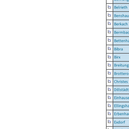
Belrieth
Benshau
Berkach
Bermba
Bettenh
Bibra
Birx
Breitun
Brottero
Christes
Dillstädt
Einhaus
Ellingsh
Erbenha
Exdorf