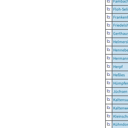
Fambac
Floh-Sel
Franken
Friedels
Gerthau
Helmers
Hennebe
Hermann
Herpf
Heßles
Hümpfer
Jüchsen
Kaltens
Kaltenw
Kleinsch
Kühndor