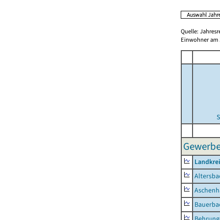
Quelle: Jahresr
Einwohner am 3
S
Gewerbe
Landkre
Altersba
Aschenh
Bauerba
Behrung