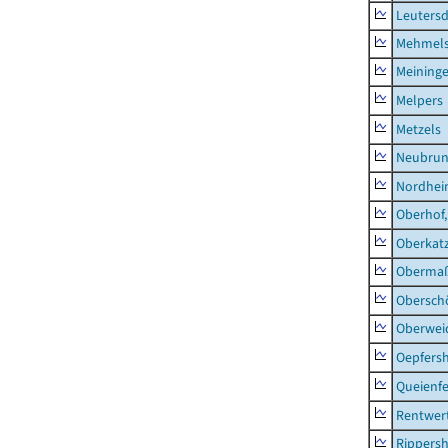
Leutersd
Mehmel
Meininge
Melpers
Metzels
Neubru
Nordhe
Oberhof,
Oberkat
Obermaß
Obersch
Oberwei
Oepfers
Queienfe
Rentwer
Rippers