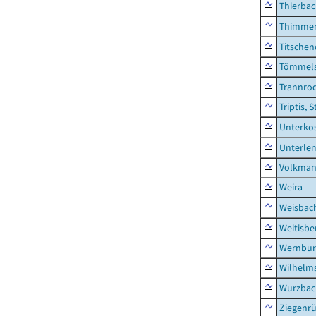
Thierba
Thimme
Titschen
Tömmels
Trannro
Triptis, 
Unterko
Unterle
Volkman
Weira
Weisbac
Weitisbe
Wernbur
Wilhelm
Wurzbach
Ziegenrü