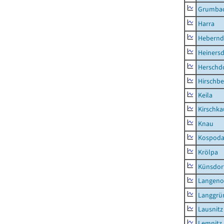
Grumba
Harra
Hebernd
Heinersd
Herschdo
Hirschbe
Keila
Kirschka
Knau
Kospod
Krölpa
Künsdor
Langeno
Langgrü
Lausnitz
Lemnitz