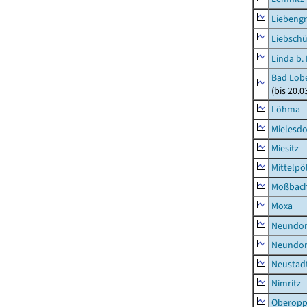
Liebeng
Liebschü
Linda b.
Bad Lobe
(bis 20.
Löhma
Mielesdo
Miesitz
Mittelpöl
Moßbac
Moxa
Neundorf
Neundorf
Neustadt
Nimritz
Oberopp