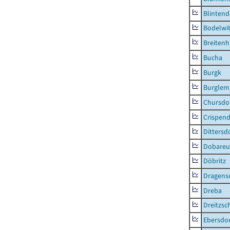
Blintend
Bodelwi
Breitenh
Bucha
Burgk
Burglem
Chursdo
Crispend
Dittersd
Dobareu
Döbritz
Dragens
Dreba
Dreitzsc
Ebersdo