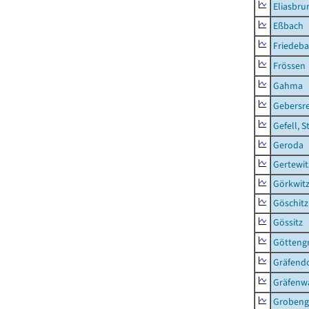
Eliasbru
Eßbach
Friedeb
Frössen
Gahma
Gebersr
Gefell, S
Geroda
Gertewit
Görkwit
Göschitz
Gössitz
Götteng
Gräfendo
Gräfenw
Grobeng