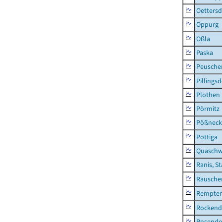
Oettersd
Oppurg
Oßla
Paska
Peusche
Pillingsd
Plothen
Pörmitz
Pößneck,
Pottiga
Quaschw
Ranis, S
Rausche
Rempten
Rockend
Rosendo