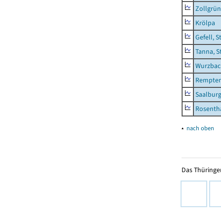
Zollgrün
Krölpa
Gefell, S
Tanna, S
Wurzbach
Rempten
Saalburg
Rosenth
▴
nach oben
Das Thüringer