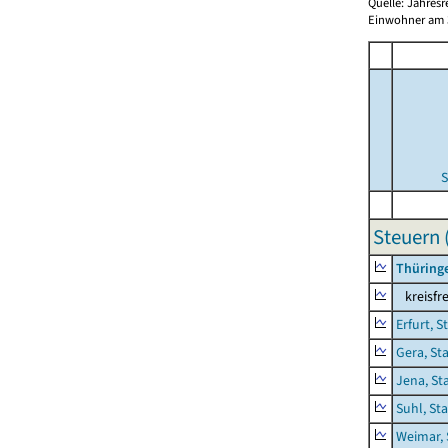
Quelle: Jahresr
Einwohner am 3
S
Steuern 
Thüring
kreisfre
Erfurt, S
Gera, St
Jena, St
Suhl, St
Weimar, 