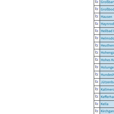
Großbart
Großbo
Hausen
Haynrod
Heilbad 
Helmsdo
Heuthen
Hoheng
Hohes K
Holunge
Hundes
Jützenb
Kallmer
Kefferh
Kella
Kirchga