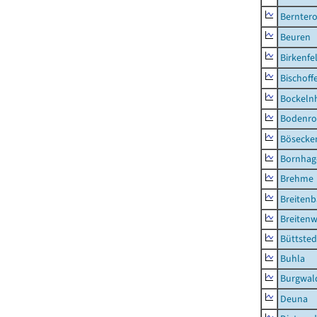
Berntero
Beuren
Birkenfe
Bischoff
Bockeln
Bodenro
Bösecke
Bornhag
Brehme
Breiten
Breitenw
Büttsted
Buhla
Burgwal
Deuna