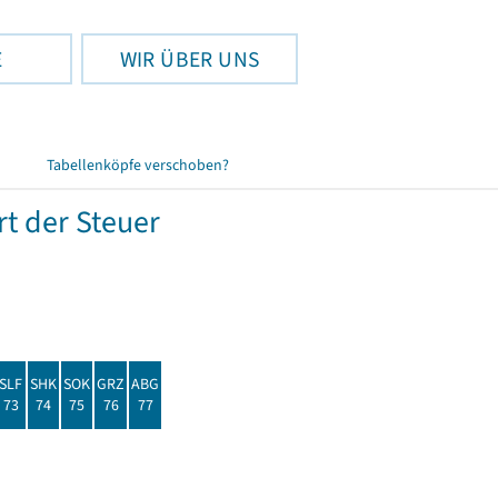
E
WIR ÜBER UNS
Tabellenköpfe verschoben?
t der Steuer
SLF
SHK
SOK
GRZ
ABG
73
74
75
76
77