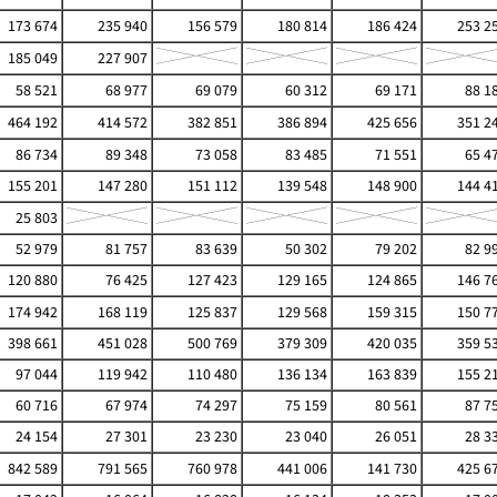
173 674
235 940
156 579
180 814
186 424
253 2
185 049
227 907
58 521
68 977
69 079
60 312
69 171
88 1
464 192
414 572
382 851
386 894
425 656
351 2
86 734
89 348
73 058
83 485
71 551
65 4
155 201
147 280
151 112
139 548
148 900
144 4
25 803
52 979
81 757
83 639
50 302
79 202
82 9
120 880
76 425
127 423
129 165
124 865
146 7
174 942
168 119
125 837
129 568
159 315
150 7
398 661
451 028
500 769
379 309
420 035
359 5
97 044
119 942
110 480
136 134
163 839
155 2
60 716
67 974
74 297
75 159
80 561
87 7
24 154
27 301
23 230
23 040
26 051
28 3
842 589
791 565
760 978
441 006
141 730
425 6