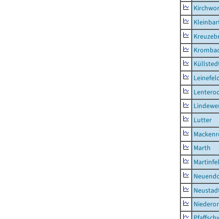
Kirchwor
Kleinbart
Kreuzeb
Kromba
Küllsted
Leinefel
Lentero
Lindewe
Lutter
Mackenr
Marth
Martinfe
Neuendo
Neustad
Niederor
Pfaffsc