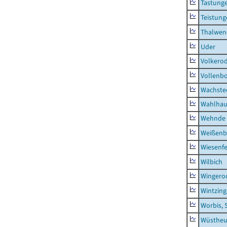
Tastung
Teistung
Thalwen
Uder
Volkero
Vollenb
Wachste
Wahlhau
Wehnde
Weißenb
Wiesenfe
Wilbich
Wingero
Wintzin
Worbis, 
Wüstheu