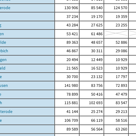
terode
130 906
85 540
124 570
37 234
19 170
19 359
g
43 284
27 625
23 255
en
53 421
61 486
elde
89 363
48 657
52 886
ebich
46 867
30 311
29 086
gen
20 494
12 449
10 929
eld
21 565
16 523
10 929
e
30 700
23 132
17 797
usen
141 980
83 756
72 893
e
78 899
50 416
47 479
ch
115 881
102 693
83 547
uterode
41 144
25 274
29 213
e
106 709
66 119
58 516
89 589
56 564
63 260