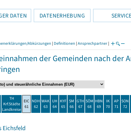
GER DATEN
DATENERHEBUNG
SERVIC
henerklärungen/Abkürzungen
|
Definitionen
|
Ansprechpartner
|
einnahmen der Gemeinden nach der Ar
ringen
TH
EIC
NDH
WAK
UH
KYF
SM
GTH
SÖM
HBN
IK
AP
SON
t
Krf.Städte
61
62
63
64
65
66
67
68
69
70
71
72
Landkreise
 Eichsfeld