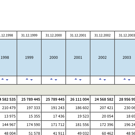
.12.1998
31.12.1999
31.12.2000
31.12.2001
31.12.2002
31.12.2003
1998
1999
2000
2001
2002
2003
4 582 535
25 789 445
25 789 445
26 111 004
24 568 582
28 956 9
210 479
197 333
191 243
186 602
207 421
230 0
13 975
15 355
17 436
19 523
20 054
18 6
144 967
174 590
171 712
181 556
172 396
196 2
48 004
51 578
41 911
49 032
60 462
48 5