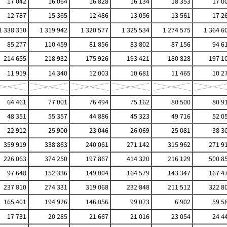
17 042
16 064
16 828
16 134
18 353
17 0
12 787
15 365
12 486
13 056
13 561
17 2
1 338 310
1 319 942
1 320 577
1 325 534
1 274 575
1 364 6
85 277
110 459
81 856
83 802
87 156
94 6
214 655
218 932
175 926
193 421
180 828
197 1
11 919
14 340
12 003
10 681
11 465
10 2
64 461
77 001
76 494
75 162
80 500
80 9
48 351
55 357
44 886
45 323
49 716
52 0
22 912
25 900
23 046
26 069
25 081
38 3
359 919
338 863
240 061
271 142
315 962
271 9
226 063
374 250
197 867
414 320
216 129
500 8
97 648
152 336
149 004
164 579
143 347
167 4
237 810
274 331
319 068
232 848
211 512
322 8
165 401
194 926
146 056
99 073
6 902
59 5
17 731
20 285
21 667
21 016
23 054
24 4