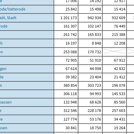
de
17 006
14 192
12 917
rode/Vatterode
25 842
15 498
15 414
ädt, Stadt
1 201 173
942 934
932 609
rode
161 307
102 147
76 449
261 742
165 833
215 388
th
16 197
8 848
12 208
en
253 088
170 732
72 905
51 910
67 912
agen
67 614
44 098
42 832
de
39 382
23 404
21 412
en
380 854
303 723
196 078
306 118
94 993
145 533
hausen
132 948
68 628
85 560
e
312 546
228 178
257 603
de
127 774
53 176
34 431
usen
30 841
18 750
19 264