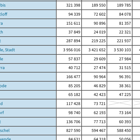
bis
321 398
189 550
189 785
loff
94 339
72 602
84 078
ra
151 611
90 896
81 357
ch
37 849
24 019
22 321
t
287 894
219 225
221 937
de, Stadt
3 956 016
3 421 652
3 530 103
de
57 837
29 609
27 984
rra
40 712
27 474
31 515
166 477
90 964
96 391
ode
85 205
46 829
38 361
65 182
42 423
47 225
ld
117 428
73 721
rf
98 740
62 193
73 164
t
136 706
77 713
60 393
schel
827 590
594 467
588 450
hwende
84 631
64 318
50 056