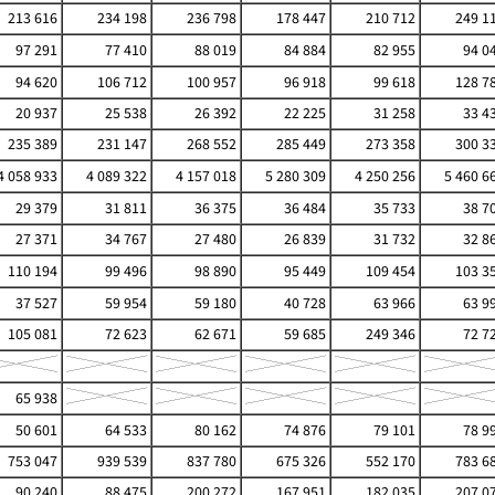
213 616
234 198
236 798
178 447
210 712
249 1
97 291
77 410
88 019
84 884
82 955
94 0
94 620
106 712
100 957
96 918
99 618
128 7
20 937
25 538
26 392
22 225
31 258
33 4
235 389
231 147
268 552
285 449
273 358
300 3
4 058 933
4 089 322
4 157 018
5 280 309
4 250 256
5 460 6
29 379
31 811
36 375
36 484
35 733
38 7
27 371
34 767
27 480
26 839
31 732
32 8
110 194
99 496
98 890
95 449
109 454
103 3
37 527
59 954
59 180
40 728
63 966
63 9
105 081
72 623
62 671
59 685
249 346
72 7
65 938
50 601
64 533
80 162
74 876
79 101
78 9
753 047
939 539
837 780
675 326
552 170
783 6
90 240
88 475
200 272
167 951
182 035
207 0