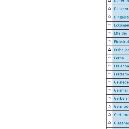
Dietero
Dietzen
Dingelst
Ecklinge
Effelder
Eichstru
Ershaus
Ferna
Freienh
Frettero
Geisled
Geismar
Gerbers
Gernrod
Gertero
Glaseha