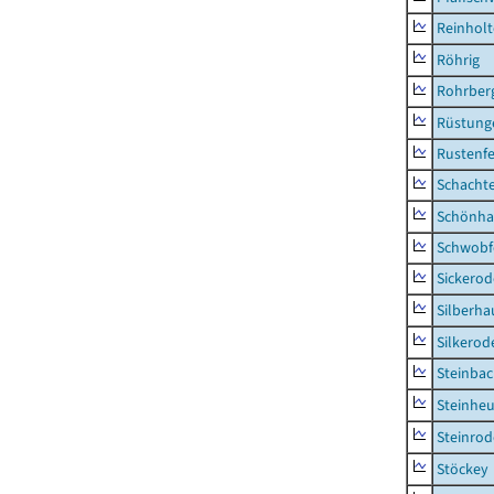
Reinhol
Röhrig
Rohrber
Rüstung
Rustenf
Schacht
Schönha
Schwobf
Sickerod
Silberha
Silkerod
Steinba
Steinhe
Steinrod
Stöckey