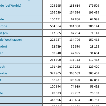
de (bei Worbis)
324 595
183 614
179 509
256 289
154 584
196 439
lde
100 171
62 866
62 998
erode
504 354
384 330
286 144
hagen
117 985
87 234
71 141
de-Westhausen
222 757
134 706
152 465
ndorf
52 739
32 570
28 155
en
69 948
42 995
31 604
214 100
137 173
112 413
bach
191 420
119 282
129 420
orbis
371 905
303 539
308 401
t
182 637
106 420
87 851
120 644
74 919
56 492
de
49 073
29 262
26 182
443 596
436 654
506 751