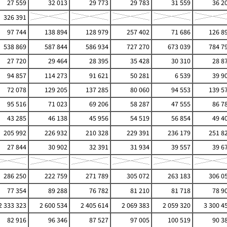
27 559
32 013
29 773
29 783
31 559
36 2
326 391
97 744
138 894
128 979
257 402
71 686
126 8
538 869
587 844
586 934
727 270
673 039
784 7
27 720
29 464
28 395
35 428
30 310
28 8
94 857
114 273
91 621
50 281
6 539
39 9
72 078
129 205
137 285
80 060
94 553
139 5
95 516
71 023
69 206
58 287
47 555
86 7
43 285
46 138
45 956
54 519
56 854
49 4
205 992
226 932
210 328
229 391
236 179
251 8
27 844
30 902
32 391
31 934
39 557
39 6
286 250
222 759
271 789
305 072
263 183
306 0
77 354
89 288
76 782
81 210
81 718
78 9
2 333 323
2 600 534
2 405 614
2 069 383
2 059 320
3 300 4
82 916
96 346
87 527
97 005
100 519
90 3