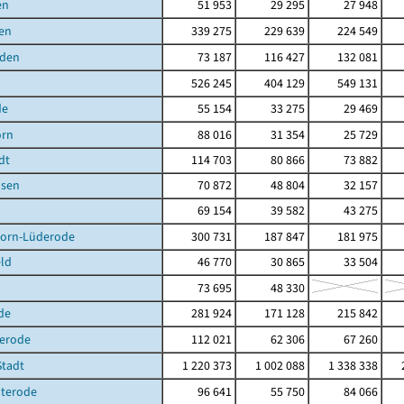
en
51 953
29 295
27 948
en
339 275
229 639
224 549
den
73 187
116 427
132 081
526 245
404 129
549 131
de
55 154
33 275
29 469
orn
88 016
31 354
25 729
dt
114 703
80 866
73 882
sen
70 872
48 804
32 157
69 154
39 582
43 275
orn-Lüderode
300 731
187 847
181 975
ld
46 770
30 865
33 504
73 695
48 330
de
281 924
171 128
215 842
gerode
112 021
62 306
67 260
Stadt
1 220 373
1 002 088
1 338 338
terode
96 641
55 750
84 066