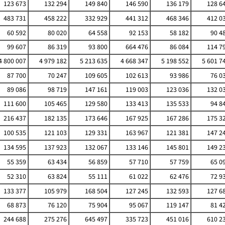
123 673
132 294
149 840
146 590
136 179
128 6
483 731
458 222
332 929
441 312
468 346
412 0
60 592
80 020
64 558
92 153
58 182
90 4
99 607
86 319
93 800
664 476
86 084
114 7
4 800 007
4 979 182
5 213 635
4 668 347
5 198 552
5 601 7
87 700
70 247
109 605
102 613
93 986
76 0
89 086
98 719
147 161
119 003
123 036
132 0
111 600
105 465
129 580
133 413
135 533
94 8
216 437
182 135
173 646
167 925
167 286
175 3
100 535
121 103
129 331
163 967
121 381
147 2
134 595
137 923
132 067
133 146
145 801
149 2
55 359
63 434
56 859
57 710
57 759
65 0
52 310
63 824
55 111
61 022
62 476
72 9
133 377
105 979
168 504
127 245
132 593
127 6
68 873
76 120
75 904
95 067
119 147
81 4
244 688
275 276
645 497
335 723
451 016
610 2