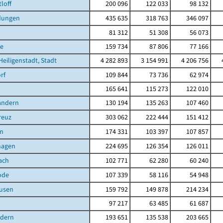
loff
200 096
122 033
98 132
dungen
435 635
318 763
346 097
81 312
51 308
56 073
e
159 734
87 806
77 166
Heiligenstadt, Stadt
4 282 893
3 154 991
4 206 756
rf
109 844
73 736
62 974
165 641
115 273
122 010
andern
130 194
135 263
107 460
reuz
303 062
222 444
151 412
n
174 331
103 397
107 857
hagen
224 695
126 354
126 011
ach
102 771
62 280
60 240
ode
107 339
58 116
54 948
ausen
159 792
149 878
214 234
97 217
63 485
61 687
ndern
193 651
135 538
203 665