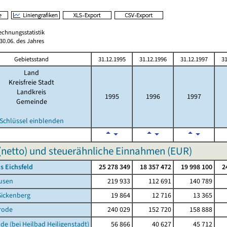
echnungsstatistik
0.06. des Jahres
Gebietsstand
31.12.1995
31.12.1996
31.12.1997
31
Land
Kreisfreie Stadt
Landkreis
1995
1996
1997
Gemeinde
Schlüssel einblenden
(netto) und steuerähnliche Einnahmen (EUR)
s Eichsfeld
25 278 349
18 357 472
19 998 100
2
usen
219 933
112 691
140 789
Sickenberg
19 864
12 716
13 365
rode
240 029
152 720
158 888
de (bei Heilbad Heiligenstadt)
56 866
40 627
45 712