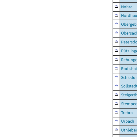
Nohra
Nordhau
Obergeb
Obersac
Petersdo
Pützling
Rehung
Rodisha
Schiedu
Sollsted
Steigert
Stempe
Trebra
Urbach
Uthlebe