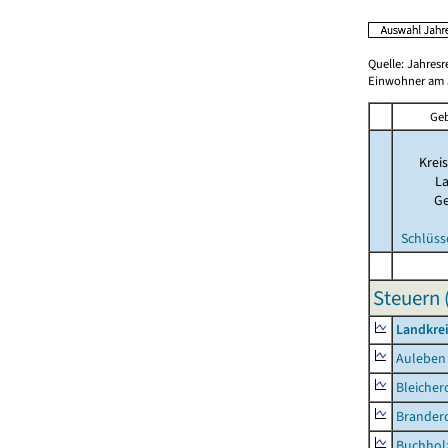
Quelle: Jahresr
Einwohner am 3
Geb
Kreis
La
G
Schlüss
Steuern 
Landkre
Auleben
Bleicher
Brander
Buchhol