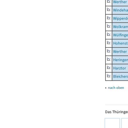
Werther
Windeha
Wipperd
Wolkram
Wülfing
Hohenst
Werther
Heringen
Harztor
Bleicher
▴
nach oben
Das Thüringer