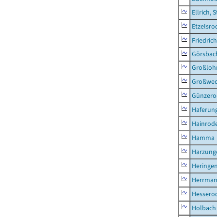
Ellrich, 
Etzelsro
Friedric
Görsbac
Großloh
Großwe
Günzero
Haferun
Hainrode
Hamma
Harzung
Heringen
Herrman
Hessero
Holbach